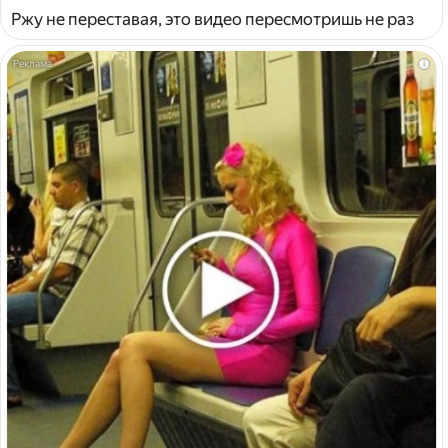
Ржу не переставая, это видео пересмотришь не раз
i