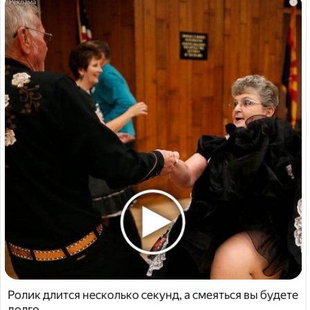
i
Ролик длится несколько секунд, а смеяться вы будете
долго