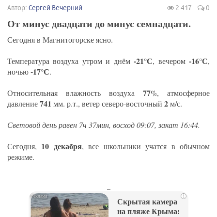
Автор:
Сергей Вечерний
2 417
0
От минус двадцати до минус семнадцати.
Сегодня в Магнитогорске ясно.
-21°С
-16°С
Температура воздуха утром и днём
, вечером
,
-17°С
ночью
.
77
Относительная влажность воздуха
%, атмосферное
741
2
давление
мм. р.т., ветер северо-восточный
м/с.
Световой день равен 7ч 37мин, восход 09:07, закат 16:44.
10 декабря
Сегодня,
, все школьники учатся в обычном
режиме.
_
i
Скрытая камера
на пляже Крыма: