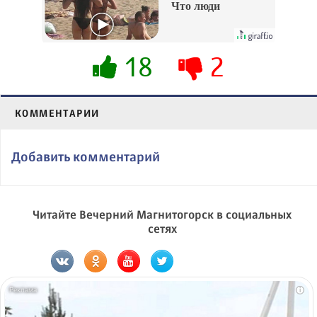
Что люди
вытворяют, когда
их не видят...
18
2
КОММЕНТАРИИ
Добавить комментарий
Читайте Вечерний Магнитогорск в социальных
сетях
i