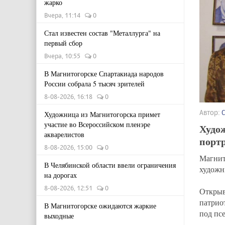
жарко
Вчера, 11:14
0
Стал известен состав "Металлурга" на
первый сбор
Вчера, 10:55
0
В Магнитогорске Спартакиада народов
России собрала 5 тысяч зрителей
8-08-2026, 16:18
0
Автор:
Художница из Магнитогорска примет
участие во Всероссийском пленэре
Худо
акварелистов
порт
8-08-2026, 15:00
0
Магнит
В Челябинской области ввели ограничения
худож
на дорогах
8-08-2026, 12:51
0
Открыв
патрио
В Магнитогорске ожидаются жаркие
под пс
выходные