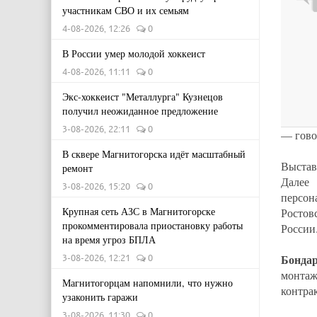
участникам СВО и их семьям
4-08-2026, 12:26
0
В России умер молодой хоккеист
4-08-2026, 11:11
0
Экс-хоккеист "Металлурга" Кузнецов
получил неожиданное предложение
3-08-2026, 22:11
0
— гово
В сквере Магнитогорска идёт масштабный
Выстав
ремонт
Далее
3-08-2026, 15:20
0
персон
Крупная сеть АЗС в Магнитогорске
Ростов
прокомментировала приостановку работы
России
на время угроз БПЛА
Бондар
3-08-2026, 12:21
0
монтаж
Магнитогорцам напомнили, что нужно
контра
узаконить гаражи
3-08-2026, 11:30
0