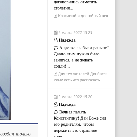
договорились отметить
столетия...
Красивый и достойный век
2 марта 2022 15:25
Надежда
А где же вы были раньше?
Давно этим нужно было
заняться, а не жевать
сопли!...
Для тех жителей Донбасса,
кому есть что рассказать
2 марта 2022 15:20
Надежда
Вечная память
Константину! Дай Боже сил
его родителям, чтобы
пережить это страшное
 создан только
горе....