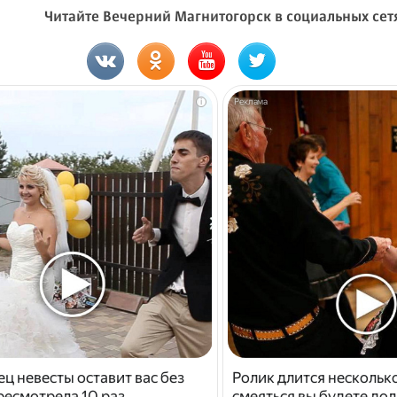
Читайте Вечерний Магнитогорск в социальных сет
i
ец невесты оставит вас без
Ролик длится несколько
ресмотрела 10 раз
смеяться вы будете дол