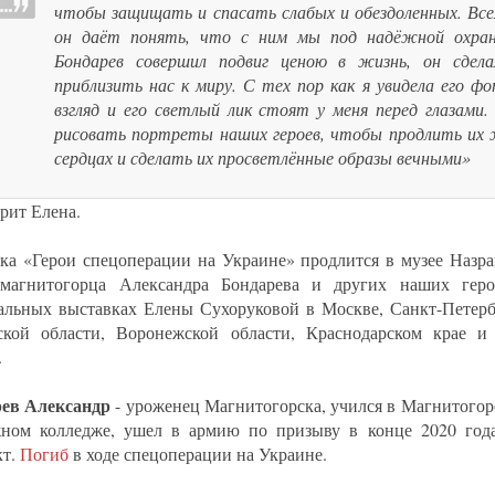
чтобы защищать и спасать слабых и обездоленных. Все
он даёт понять, что с ним мы под надёжной охрано
Бондарев совершил подвиг ценою в жизнь, он сдела
приблизить нас к миру. С тех пор как я увидела его ф
взгляд и его светлый лик стоят у меня перед глазами
рисовать портреты наших героев, чтобы продлить их 
сердцах и сделать их просветлённые образы вечными»
рит Елена.
ка «Герои спецоперации на Украине» продлится в музее Назра
 магнитогорца Александра Бондарева и других наших гер
альных выставках Елены Сухоруковой в Москве, Санкт-Петербу
ской области, Воронежской области, Краснодарском крае и
.
ев Александр
- уроженец Магнитогорска, учился в Магнитогор
ном колледже, ушел в армию по призыву в конце 2020 года
кт.
Погиб
в ходе спецоперации на Украине.