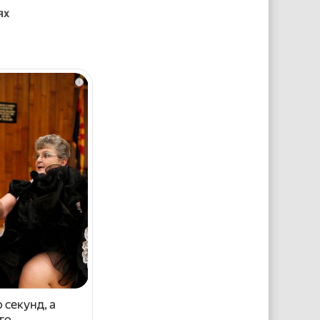
ях
i
 секунд, а
го