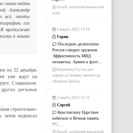
м своим видом
Погиб, исполняя воинский
й. Александр
долг
л всё, чтобы
отографию, его
. Я продолжаю
2 марта 2022 13:54
жизнь в наших
Гарик
Последнее десятилетие
Россия говорит оружием.
Эффективность МИД
незаметна. Армия и флот...
ни по 22 декабря.
Владимир Путин дал
новую установку министру
оев уже ждут на
обороны Шойгу
рге, Ставрополе,
 других регионах
2 марта 2022 13:22
Сергей
ском строительно-
Константину Царствие
, затем подписал
небесное и Вечная память
!!!...
Погиб, исполняя воинский