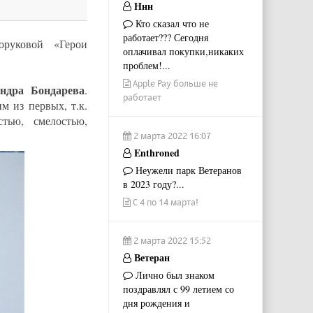
Ннн
Кто сказал что не
работает??? Сегодня
оруковой «Герои
оплачивал покупки,никаких
проблем!...
Apple Pay больше не
ндра Бондарева
.
работает
 из первых, т.к.
тью, смелостью,
2 марта 2022 16:07
Enthroned
Неужели парк Ветеранов
в 2023 году?...
С 4 по 14 марта!
2 марта 2022 15:52
Ветеран
Лично был знаком
поздравлял с 99 летием со
дня рождения и