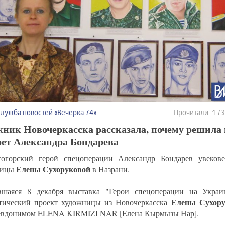
Служба новостей «Вечерка 74»
Прочитали: 1 
жник Новочеркасска рассказала, почему решила
рет Александра Бондарева
огорский герой спецоперации Александр Бондарев увекове
Елены Сухоруковой
ницы
в Назрани.
шаяся 8 декабря выставка "Герои спецоперации на Украи
Елены Сухору
тический проект художницы из Новочеркасска
евдонимом ELENA KIRMIZI NAR [Елена Кырмызы Нар].