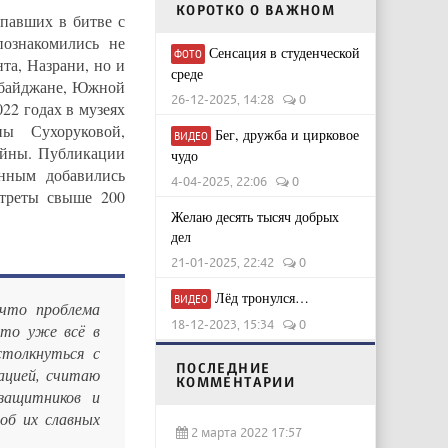
КОРОТКО О ВАЖНОМ
павших в битве с
познакомились не
Сенсация в студенческой
ФОТО
та, Назрани, но и
среде
ербайджане, Южной
26-12-2025, 14:28
0
22 годах в музеях
ы Сухоруковой,
Бег, дружба и цирковое
ВИДЕО
ойны. Публикации
чудо
нным добавились
4-04-2025, 22:06
0
треты свыше 200
Желаю десять тысяч добрых
дел
21-01-2025, 22:42
0
Лёд тронулся…
ВИДЕО
что проблема
18-12-2023, 15:34
0
что уже всё в
столкнуться с
ПОСЛЕДНИЕ
ацией, считаю
КОММЕНТАРИИ
защитников и
об их славных
2 марта 2022 17:57