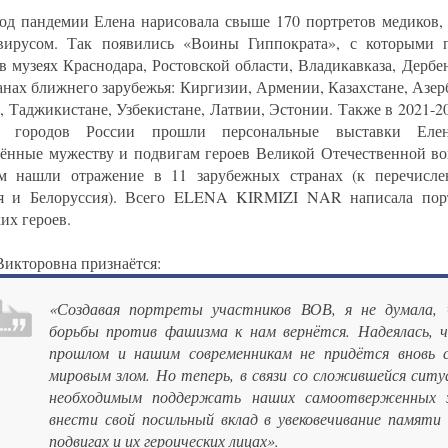
од пандемии Елена нарисовала свыше 170 портретов медиков, 
вирусом. Так появились «Воины Гиппократа», с которыми 
 в музеях Краснодара, Ростовской области, Владикавказа, Дербен
ранах ближнего зарубежья: Киргизии, Армении, Казахстане, Аз
, Таджикистане, Узбекистане, Латвии, Эстонии. Также в 2021-20
х городов России прошли персональные выставки Елен
ённые мужеству и подвигам героев Великой Отечественной в
м нашли отражение в 11 зарубежных странах (к перечисле
я и Белоруссия). Всего ELENA KIRMIZI NAR написала пор
их героев.
Викторовна признаётся:
«Создавая портреты участников ВОВ, я не думала, 
борьбы против фашизма к нам вернётся. Надеялась, 
прошлом и нашим современникам не придётся вновь 
мировым злом. Но теперь, в связи со сложившейся ситу
необходимым поддержать наших самоотверженных 
внести свой посильный вклад в увековечивание памяти 
подвигах и их героических лицах».