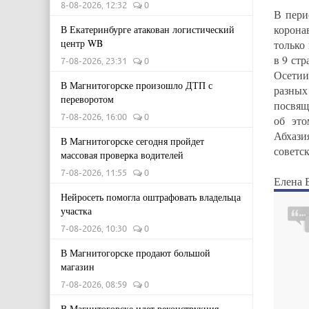
8-08-2026, 12:32
0
В пери
корона
В Екатеринбурге атакован логистический
центр WB
только
в 9 ст
7-08-2026, 23:31
0
Осетии
В Магнитогорске произошло ДТП с
разны
переворотом
посвящ
7-08-2026, 16:00
0
об это
Абхази
В Магнитогорске сегодня пройдет
советск
массовая проверка водителей
7-08-2026, 11:55
0
Елена 
Нейросеть помогла оштрафовать владельца
участка
7-08-2026, 10:30
0
В Магнитогорске продают большой
магазин
7-08-2026, 08:59
0
В Магнитогорске идет реконструкция