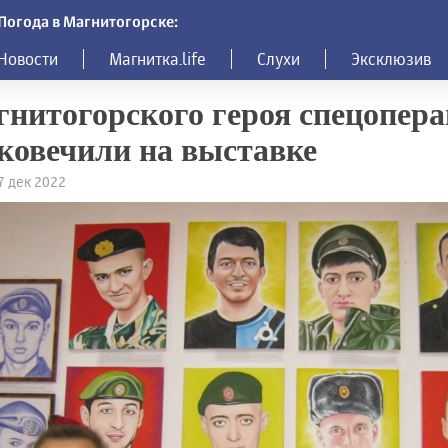
Погода в Магнитогорске:
Новости
Магнитка.life
Слухи
Эксклюзив
нитогорского героя спецопер
ковечили на выставке
17 дек 2022