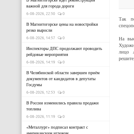
важной для города дороги
6-08-2026, 22:50
0
Так п
В Магнитогорске цены на новостройки
спецоп
резко выросли
6-08-2026, 14:57
0
На выс
Художн
Инспекторы ДПС продолжают проводить
лицо А
рейдовые мероприятия
решите
6-08-2026, 14:19
0
В Челябинской области завершен приём
документов от кандидатов в депутаты
Госдумы
6-08-2026, 12:53
0
В России изменились правила продажи
топлива
6-08-2026, 11:19
0
«Металлург» подписал контракт с
американским игроком