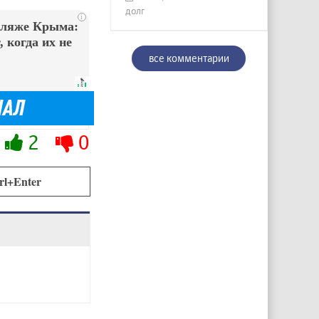
долг
i
пляже Крыма:
 когда их не
все комментарии
2
0
rl+Enter