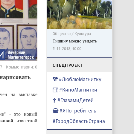
Общество / Культура
Тишину можно увидеть
5-11-2018, 10:00
CПЕЦПРОЕКТ
737 Комментарии: 0
 нарисовать
#ЛюблюМагнитку
#КиноМагнитки
чен на выставке
#ГлазамиДетей
#ЯПотребитель
не" - это новый
ковой
, известной
#ГородОбластьСтрана