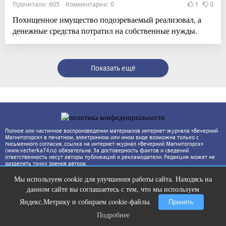
Прочитали: 605 Комментарии: 0
1
0
Похищенное имущество подозреваемый реализовал, а
денежные средства потратил на собственные нужды.
Показать ещё
Полное или частичное воспроизведении материалов интернет-журнала «Вечерний
Магнитогорск» в печатном, электронном или ином виде возможна только с
письменного согласия, ссылка на интернет-журнал «Вечерний Магнитогорск»
(www.vecherka74.ru) обязательна. За достоверность фактов и сведений
ответственность несут авторы публикаций и рекламодатели. Редакция может не
разделять точку зрения автора.
Мы используем cookie для улучшения работы сайта. Находясь на
Этот танец невесты оставит вас без
i
данном сайте вы соглашаетесь с тем, что мы используем
слов! Пересмотрела 10 раз
Яндекс.Метрику и собираем cookie-файлы.
Принять
Подробнее
Подробнее