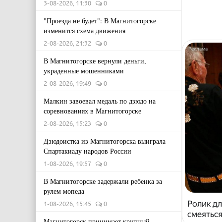
3-08-2026, 11:30
0
"Проезда не будет": В Магнитогорске
изменится схема движения
2-08-2026, 21:32
0
В Магнитогорске вернули деньги,
украденные мошенниками
2-08-2026, 19:49
0
Малкин завоевал медаль по дзюдо на
соревнованиях в Магнитогорске
2-08-2026, 15:23
0
Дзюдоистка из Магнитогорска выиграла
Спартакиаду народов России
1-08-2026, 19:57
0
В Магнитогорске задержали ребенка за
рулем мопеда
Ролик дл
1-08-2026, 15:45
0
смеяться
Магнитогорск принимает крупный