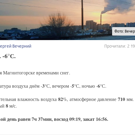
Фото: Вече
Сергей Вечерний
Прочитали: 2 
. -6°С.
я Магнитогорске временами снег.
3
5
6
атура воздуха днём -
°С, вечером -
°С, ночью -
°С.
82
710
тельная влажность воздуха
%, атмосферное давление
мм. 
8
ный
м/с.
ой день равен 7ч 37мин, восход 09:19, закат 16:56.