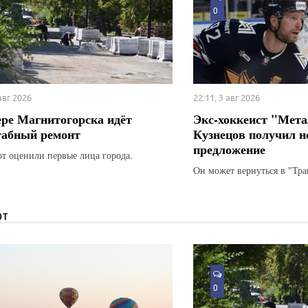
0
 авг 2026
22:11, 3 авг 2026
ере Магнитогорска идёт
Экс-хоккеист "Мета
абный ремонт
Кузнецов получил н
предложение
от оценили первые лица города.
Он может вернуться в "Тра
ЮТ
0