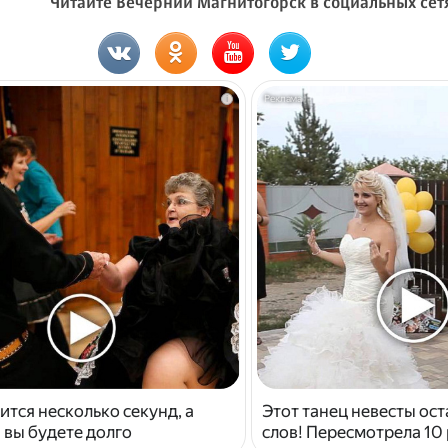
Читайте Вечерний Магнитогорск в социальных сет
i
ится несколько секунд, а
Этот танец невесты ост
 вы будете долго
слов! Пересмотрела 10 