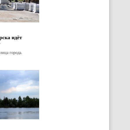
рска идёт
т
лица города.