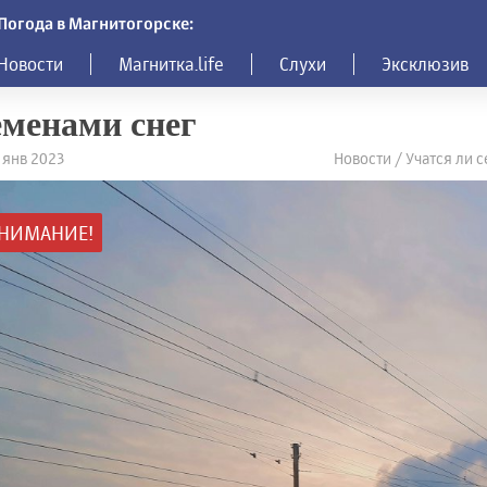
Погода в Магнитогорске:
Новости
Магнитка.life
Слухи
Эксклюзив
менами снег
3 янв 2023
Новости / Учатся ли 
НИМАНИЕ!