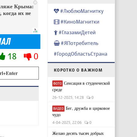
i
пляже Крыма:
#ЛюблюМагнитку
 когда их не
#КиноМагнитки
#ГлазамиДетей
#ЯПотребитель
#ГородОбластьСтрана
18
0
КОРОТКО О ВАЖНОМ
rl+Enter
Сенсация в студенческой
ФОТО
среде
26-12-2025, 14:28
0
Бег, дружба и цирковое
ВИДЕО
чудо
4-04-2025, 22:06
0
Желаю десять тысяч добрых