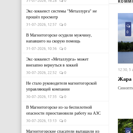
31-07-2026, 16:28
0
КОММ
Экс-хоккеист системы "Металлурга" не
прошёл просмотр
31-07-2026, 12:57
0
0
В Магнитогорске осудили мужчину,
напавшего на скорую помощь
31-07-2026, 10:36
0
Экс-хоккеист «Металлурга» может
внезапно вернуться в хоккей
12:30, 5
30-07-2026, 22:52
0
Жара 
Не стало руководителя магнитогорской
Синопти
управляющей компании
30-07-2026, 17:35
0
В Магнитогорске из-за беспилотной
опасности приостановили работу на АЗС
30-07-2026, 13:13
0
Магнитогорские спасатели вытащили из