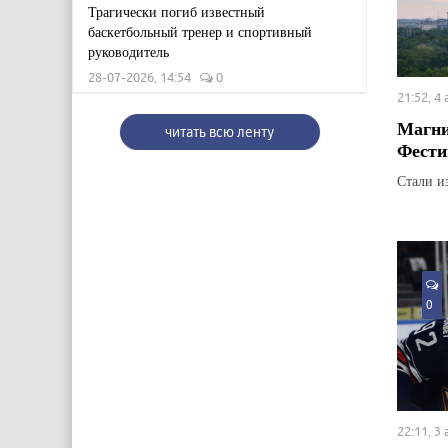
Трагически погиб известный
баскетбольный тренер и спортивный
руководитель
28-07-2026, 14:54
0
21:52, 4
Магни
читать всю ленту
Фести
Стали и
0
22:11, 3