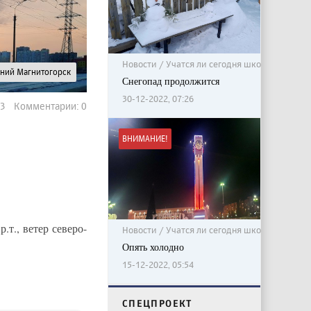
Новости / Учатся ли сегодня школьники?
рний Магнитогорск
Снегопад продолжится
30-12-2022, 07:26
193 Комментарии: 0
ВНИМАНИЕ!
р.т., ветер северо-
Новости / Учатся ли сегодня школьники?
Опять холодно
15-12-2022, 05:54
CПЕЦПРОЕКТ