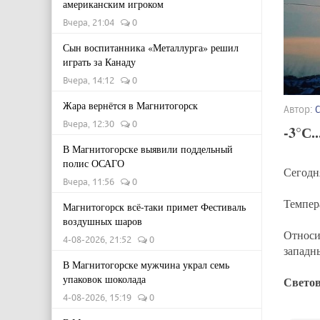
американским игроком
Вчера, 21:04
0
Сын воспитанника «Металлурга» решил
играть за Канаду
Вчера, 14:12
0
Жара вернётся в Магнитогорск
Автор:
Вчера, 12:30
0
-3°С..
В Магнитогорске выявили поддельный
полис ОСАГО
Сегодн
Вчера, 11:56
0
Темпер
Магнитогорск всё-таки примет Фестиваль
воздушных шаров
Относи
4-08-2026, 21:52
0
запад
В Магнитогорске мужчина украл семь
упаковок шоколада
Светов
4-08-2026, 15:19
0