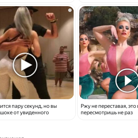
i
ится пару секунд, но вы
Ржу не переставая, это
 шоке от увиденного
пересмотришь не раз