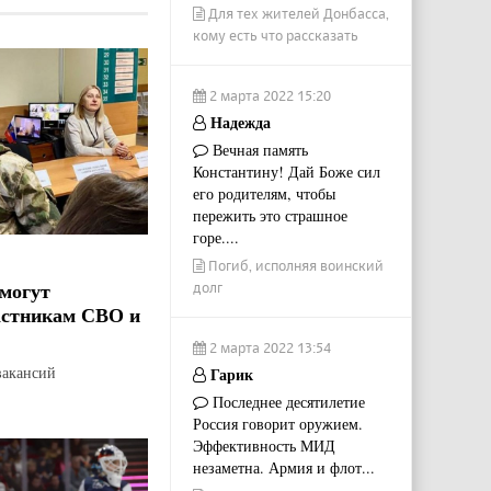
Для тех жителей Донбасса,
кому есть что рассказать
2 марта 2022 15:20
Надежда
Вечная память
Константину! Дай Боже сил
его родителям, чтобы
пережить это страшное
горе....
Погиб, исполняя воинский
могут
долг
астникам СВО и
2 марта 2022 13:54
вакансий
Гарик
Последнее десятилетие
Россия говорит оружием.
Эффективность МИД
незаметна. Армия и флот...