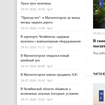
Урала труп мужчины
0
29-07-2026, 16:30
0
"Проезда нет": в Магнитогорске до конца
месяца закрыта дорога
29-07-2026, 13:49
0
15:20, 3
В аэропорту Челябинска задержан
В скв
мужчина с компьютерным оборудованием
масшт
29-07-2026, 11:27
0
Ход раб
В Магнитогорске открылся новый
швейный цех
29-07-2026, 00:08
0
ЧИТА
В Магнитогорске начали продавать АЗС
28-07-2026, 19:30
0
В Челябинской области объявили о
возможных опасных погодных условиях
0
28-07-2026, 15:02
0