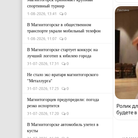
спортивный турнир
1-08-2026, 13:41
0
В Магнитогорске в общественном
транспорте украли мобильный телефон
1-08-2026, 11:07
0
В Магнитогорске стартует конкурс на
лучший логотип к юбилею города
31-07-2026, 17:31
0
Не стало экс-вратаря магнитогорского
"Металлурга"
31-07-2026, 17:25
0
Магнитогорцев предупредили: погода
резко испортится
Ролик дл
будете в
31-07-2026, 17:20
0
В Магнитогорске автомобиль улетел в
кусты