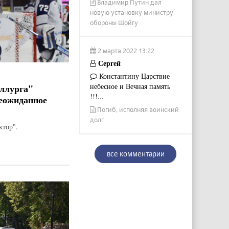
Владимир Путин дал
новую установку министру
обороны Шойгу
2 марта 2022 13:22
Сергей
Константину Царствие
небесное и Вечная память
ллурга"
!!!...
еожиданное
Погиб, исполняя воинский
долг
ктор".
все комментарии