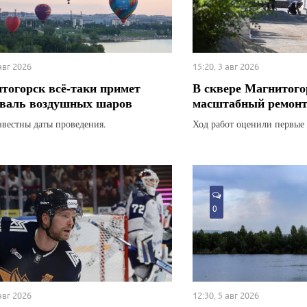
 авг 2026
15:20, 3 авг 2026
тогорск всё-таки примет
В сквере Магнитого
валь воздушных шаров
масштабный ремон
звестны даты проведения.
Ход работ оценили первые 
0
 авг 2026
12:30, 5 авг 2026