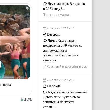
Неужели парк Ветеранов
в 2023 году?...
i
С 4 по 14 марта!
2 марта 2022 15:52
Ветеран
Лично был знаком
поздравлял с 99 летием со
дня рождения и
договорились отметить
столетия...
Красивый и достойный век
2 марта 2022 15:25
 видео
Надежда
А где же вы были раньше?
Давно этим нужно было
заняться, а не жевать
сопли!...