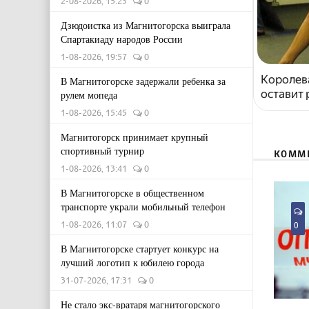
2-08-2026, 15:23
0
Дзюдоистка из Магнитогорска выиграла
Спартакиаду народов России
1-08-2026, 19:57
0
Королева
В Магнитогорске задержали ребенка за
оставит
рулем мопеда
1-08-2026, 15:45
0
Магнитогорск принимает крупный
спортивный турнир
КОММ
1-08-2026, 13:41
0
В Магнитогорске в общественном
транспорте украли мобильный телефон
1-08-2026, 11:07
0
0
В Магнитогорске стартует конкурс на
лучший логотип к юбилею города
31-07-2026, 17:31
0
Не стало экс-вратаря магнитогорского