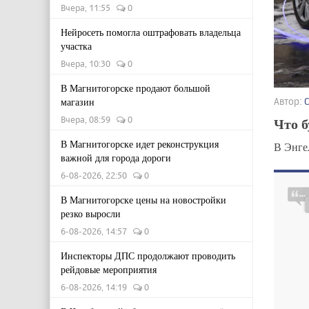
Вчера, 11:55
0
Нейросеть помогла оштрафовать владельца
участка
Вчера, 10:30
0
В Магнитогорске продают большой
Автор:
магазин
Что б
Вчера, 08:59
0
В Магнитогорске идет реконструкция
В Энге
важной для города дороги
6-08-2026, 22:50
0
В Магнитогорске цены на новостройки
резко выросли
6-08-2026, 14:57
0
Инспекторы ДПС продолжают проводить
рейдовые мероприятия
6-08-2026, 14:19
0