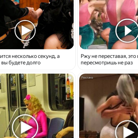
ится несколько секунд, а
Ржу не переставая, это
 вы будете долго
пересмотришь не раз
i