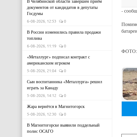
В Челябинской области завершен приём
документов от кандидатов в депутаты
- сооб
Госдумы
6-08-2026, 12:53
0
Помимо
батаре
В России изменились правила продажи
топлива
6-08-2026, 11:19
0
ФОТО:t
«Металлург» подписал контракт с
американским игроком
5-08-2026, 21:04
0
Сын воспитанника «Металлурга» решил
играть за Канаду
5-08-2026, 14:12
0
Жара вернётся в Магнитогорск
5-08-2026, 12:30
0
В Магнитогорске выявили поддельный
полис ОСАГО