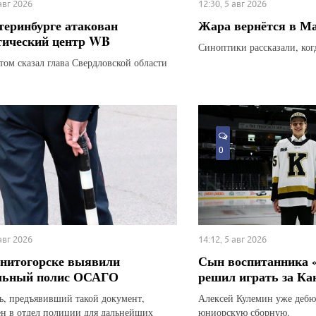
 авг 2026
12:30, 5 авг 2026
теринбурге атакован
Жара вернётся в М
тический центр WB
Синоптики рассказали, ког
этом сказал глава Свердловской области
0
 авг 2026
14:12, 5 авг 2026
нитогорске выявили
Сын воспитанника 
льный полис ОСАГО
решил играть за Ка
ь, предъявивший такой документ,
Алексей Кулемин уже дебю
ен в отдел полиции для дальнейших
юниорскую сборную.