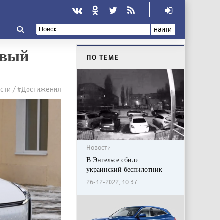
найти
овый
ПО ТЕМЕ
сти / #Достижения
Новости
В Энгельсе сбили
украинский беспилотник
26-12-2022, 10:37