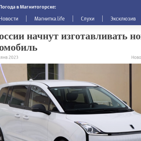
Погода в Магнитогорске:
Новости
Магнитка.life
Слухи
Эксклюзив
оссии начнут изготавливать н
омобиль
7 янв 2023
Ново