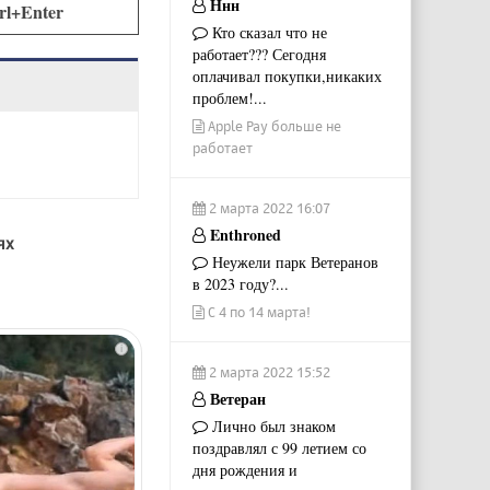
Ннн
rl+Enter
Кто сказал что не
работает??? Сегодня
оплачивал покупки,никаких
проблем!...
Apple Pay больше не
работает
2 марта 2022 16:07
Enthroned
ях
Неужели парк Ветеранов
в 2023 году?...
С 4 по 14 марта!
i
2 марта 2022 15:52
Ветеран
Лично был знаком
поздравлял с 99 летием со
дня рождения и