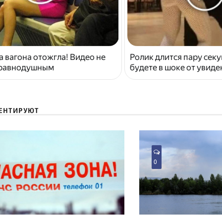
 вагона отожгла! Видео не
Ролик длится пару секу
 равнодушным
будете в шоке от увид
ЕНТИРУЮТ
0