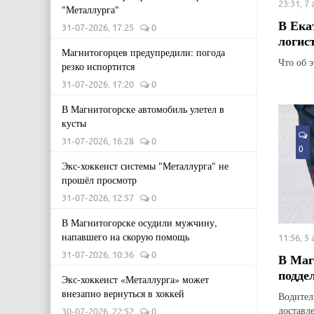
23:31, 7
"Металлурга"
В Ека
31-07-2026, 17:25
0
логис
Магнитогорцев предупредили: погода
Что об 
резко испортится
31-07-2026, 17:20
0
В Магнитогорске автомобиль улетел в
кусты
31-07-2026, 16:28
0
0
Экс-хоккеист системы "Металлурга" не
прошёл просмотр
31-07-2026, 12:57
0
В Магнитогорске осудили мужчину,
напавшего на скорую помощь
11:56, 5
31-07-2026, 10:36
0
В Маг
подде
Экс-хоккеист «Металлурга» может
внезапно вернуться в хоккей
Водител
доставл
30-07-2026, 22:52
0