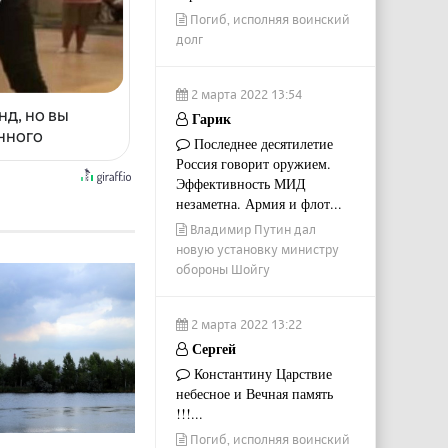
Погиб, исполняя воинский
долг
2 марта 2022 13:54
нд, но вы
Гарик
енного
Последнее десятилетие
Россия говорит оружием.
Эффективность МИД
незаметна. Армия и флот...
Владимир Путин дал
новую установку министру
обороны Шойгу
2 марта 2022 13:22
Сергей
Константину Царствие
небесное и Вечная память
!!!...
Погиб, исполняя воинский