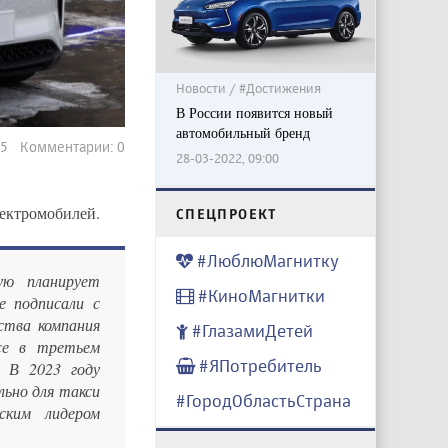
Новости / #Достижения
В России появится новый
автомобильный бренд
615 Комментарии: 0
28-03-2022, 09:00
лектромобилей.
CПЕЦПРОЕКТ
#ЛюблюМагнитку
ую планирует
#КиноМагнитки
е подписали с
ства компания
#ГлазамиДетей
же в третьем
#ЯПотребитель
 В 2023 году
льно для такси
#ГородОбластьСтрана
ским лидером