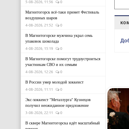
5-08-2026, 11:56
0
Магнитогорск всё-таки примет Фестиваль
воздушных шаров
КО
4-08-2026, 21:52
0
В Магнитогорске мужчина украл семь
До
упаковок шоколада
4-08-2026, 15:19
0
В Магнитогорске помогут трудоустроиться
участникам СВО и их семьям
4-08-2026, 12:26
0
В России умер молодой хоккеист
4-08-2026, 11:11
0
Экс-хоккеист "Металлурга" Кузнецов
получил неожиданное предложение
3-08-2026, 22:11
0
В сквере Магнитогорска идёт масштабный
ремонт