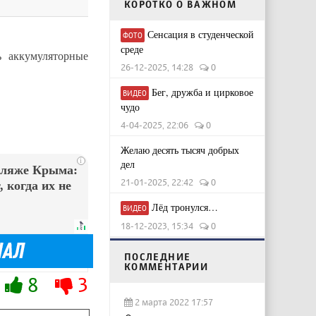
КОРОТКО О ВАЖНОМ
Сенсация в студенческой
ФОТО
среде
 аккумуляторные
26-12-2025, 14:28
0
Бег, дружба и цирковое
ВИДЕО
чудо
4-04-2025, 22:06
0
Желаю десять тысяч добрых
i
дел
пляже Крыма:
21-01-2025, 22:42
0
 когда их не
Лёд тронулся…
ВИДЕО
18-12-2023, 15:34
0
ПОСЛЕДНИЕ
КОММЕНТАРИИ
8
3
2 марта 2022 17:57