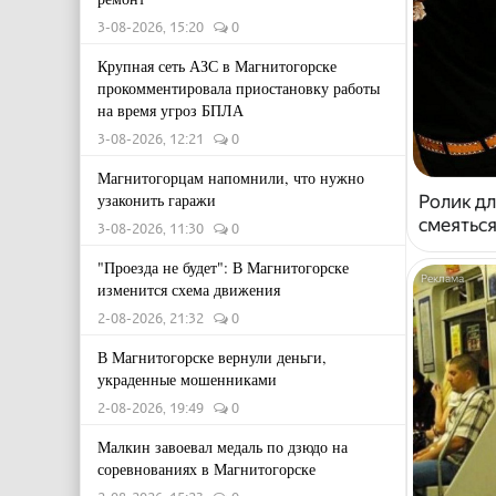
3-08-2026, 15:20
0
Крупная сеть АЗС в Магнитогорске
прокомментировала приостановку работы
на время угроз БПЛА
3-08-2026, 12:21
0
Магнитогорцам напомнили, что нужно
узаконить гаражи
Ролик дл
смеяться
3-08-2026, 11:30
0
"Проезда не будет": В Магнитогорске
изменится схема движения
2-08-2026, 21:32
0
В Магнитогорске вернули деньги,
украденные мошенниками
2-08-2026, 19:49
0
Малкин завоевал медаль по дзюдо на
соревнованиях в Магнитогорске