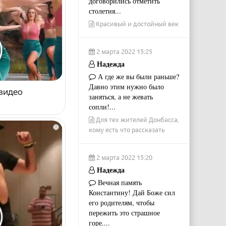
договорились отметить
столетия...
Красивый и достойный век
2 марта 2022 15:25
Надежда
А где же вы были раньше?
Давно этим нужно было
 видео
заняться, а не жевать
сопли!...
Для тех жителей Донбасса,
i
кому есть что рассказать
2 марта 2022 15:20
Надежда
Вечная память
Константину! Дай Боже сил
его родителям, чтобы
пережить это страшное
горе....