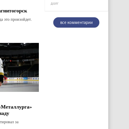
долг
агнитогорск
да это произойдет.
все комментарии
«Металлурга»
наду
тировал за