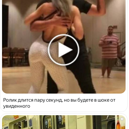
Ролик длится пару секунд, но вы будете в шоке от
увиденного
i