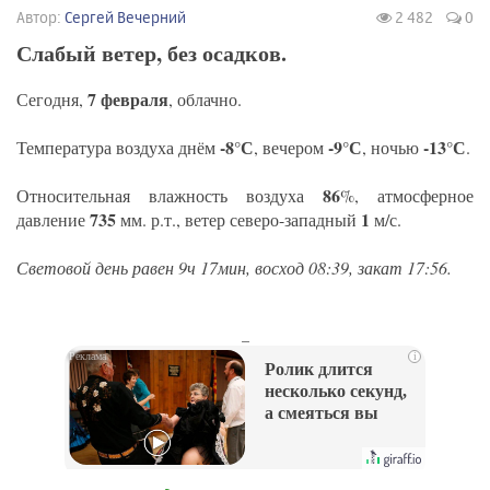
Автор:
Сергей Вечерний
2 482
0
Слабый ветер, без осадков.
7 февраля
Сегодня,
, облачно.
-8°С
-9°С
-13°С
Температура воздуха днём
, вечером
, ночью
.
86
Относительная влажность воздуха
%, атмосферное
735
1
давление
мм. р.т., ветер северо-западный
м/с.
Световой день равен 9ч 17мин, восход 08:39, закат 17:56.
_
i
Ролик длится
несколько секунд,
а смеяться вы
будете долго