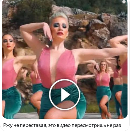
i
Ржу не переставая, это видео пересмотришь не раз