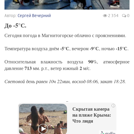
Автор:
Сергей Вечерний
2 354
0
До -5°С.
Сегодня погода в Магнитогорске облачно с прояснениями.
-5°С
-9°С
-15°С
Температура воздуха днём
, вечером
, ночью
.
90
Относительная влажность воздуха
%, атмосферное
713
2
давление
мм. р.т., ветер южный
м/с.
Световой день равен 10ч 22мин, восход 08:06, закат 18:28.
_
i
Скрытая камера
на пляже Крыма:
Что люди
вытворяют, когда
их не видят...