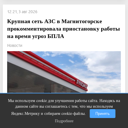
12:21, 3 авг 2026
Крупная сеть АЗС в Магнитогорске
прокомментировала приостановку работы
на время угроз БПЛА
Новости
Мы используем cookie для улучшения работы сайта. Находясь на
Этот танец невесты оставит вас без
i
данном сайте вы соглашаетесь с тем, что мы используем
слов! Пересмотрела 10 раз
Яндекс.Метрику и собираем cookie-файлы.
Принять
Подробнее
Подробнее