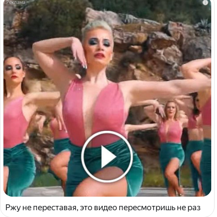
i
Ржу не переставая, это видео пересмотришь не раз