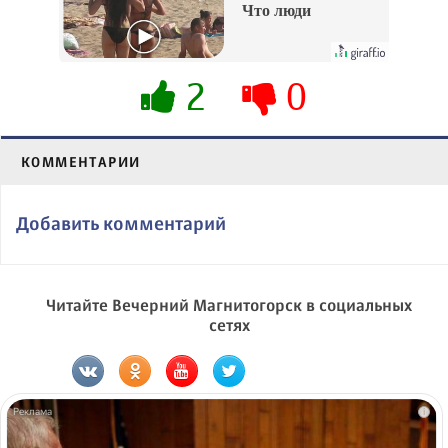
Что люди
вытворяют, когда
их не видят...
2
0
КОММЕНТАРИИ
Добавить комментарий
Читайте Вечерний Магнитогорск в социальных
сетях
i