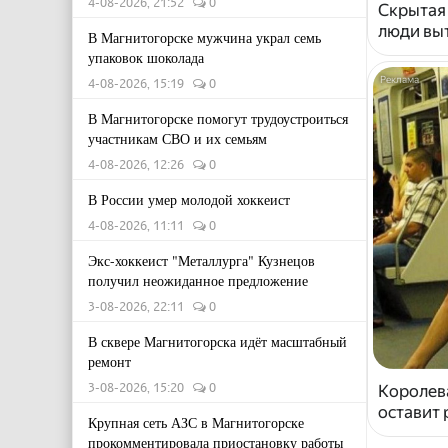
4-08-2026, 21:52
0
Скрытая
люди выт
В Магнитогорске мужчина украл семь
упаковок шоколада
4-08-2026, 15:19
0
В Магнитогорске помогут трудоустроиться
участникам СВО и их семьям
4-08-2026, 12:26
0
В России умер молодой хоккеист
4-08-2026, 11:11
0
Экс-хоккеист "Металлурга" Кузнецов
получил неожиданное предложение
3-08-2026, 22:11
0
В сквере Магнитогорска идёт масштабный
ремонт
3-08-2026, 15:20
0
Королева
оставит
Крупная сеть АЗС в Магнитогорске
прокомментировала приостановку работы