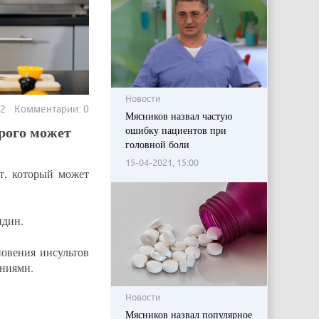
Новости
92 Комментарии: 0
Мясников назвал частую
рого может
ошибку пациентов при
головной боли
15-04-2021, 15:00
т, который может
идин.
новения инсультов
аниями.
Новости
Мясников назвал популярное