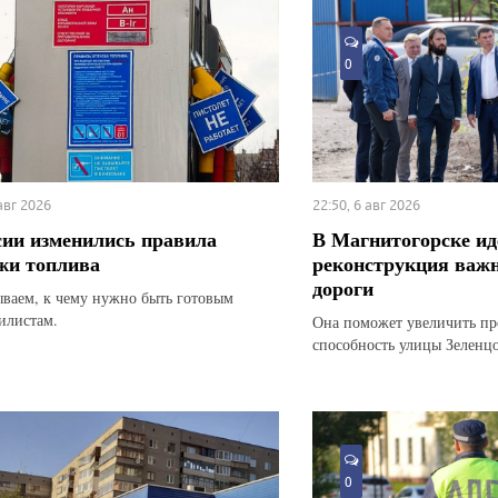
0
 авг 2026
22:50, 6 авг 2026
сии изменились правила
В Магнитогорске ид
жи топлива
реконструкция важн
дороги
ываем, к чему нужно быть готовым
илистам.
Она поможет увеличить п
способность улицы Зеленц
0