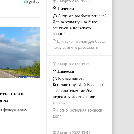
2 марта 2022 15:25
Надежда
А где же вы были раньше?
Давно этим нужно было
заняться, а не жевать
сопли!...
Для тех жителей Донбасса,
кому есть что рассказать
2 марта 2022 15:20
Надежда
Вечная память
Константину! Дай Боже сил
его родителям, чтобы
сти ввели
пережить это страшное
огах
горе....
на федеральных
Погиб, исполняя воинский
долг
2 марта 2022 13:54