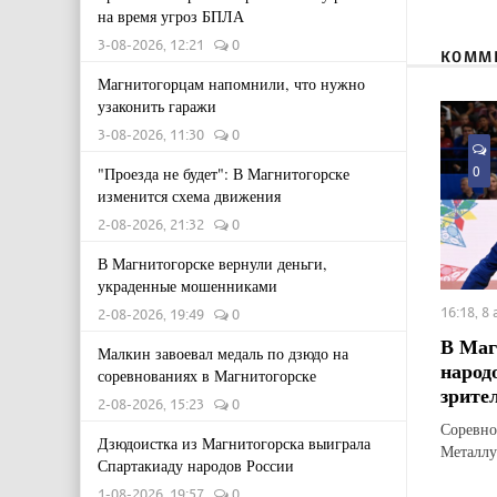
на время угроз БПЛА
3-08-2026, 12:21
0
КОММ
Магнитогорцам напомнили, что нужно
узаконить гаражи
3-08-2026, 11:30
0
0
"Проезда не будет": В Магнитогорске
изменится схема движения
2-08-2026, 21:32
0
В Магнитогорске вернули деньги,
украденные мошенниками
16:18, 8
2-08-2026, 19:49
0
В Маг
Малкин завоевал медаль по дзюдо на
народ
соревнованиях в Магнитогорске
зрите
2-08-2026, 15:23
0
Соревно
Дзюдоистка из Магнитогорска выиграла
Металлу
Спартакиаду народов России
1-08-2026, 19:57
0