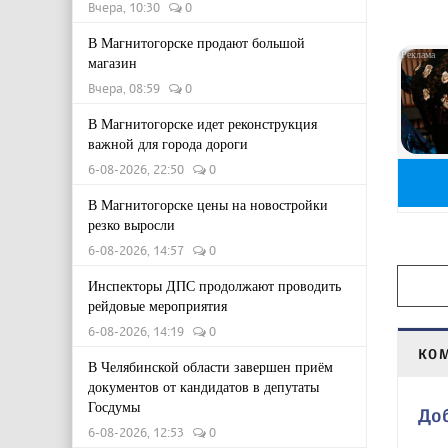
Вчера, 10:30
0
В Магнитогорске продают большой
магазин
Вчера, 08:59
0
В Магнитогорске идет реконструкция
важной для города дороги
6-08-2026, 22:50
0
В Магнитогорске цены на новостройки
резко выросли
6-08-2026, 14:57
0
Инспекторы ДПС продолжают проводить
рейдовые мероприятия
6-08-2026, 14:19
0
КО
В Челябинской области завершен приём
документов от кандидатов в депутаты
Госдумы
До
6-08-2026, 12:53
0