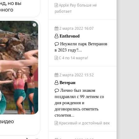
нд, но вы
Apple Pay больше не
енного
работает
i
2 марта 2022 16:07
Enthroned
Неужели парк Ветеранов
в 2023 году?...
С 4 по 14 марта!
2 марта 2022 15:52
Ветеран
Лично был знаком
поздравлял с 99 летием со
дня рождения и
договорились отметить
столетия...
 видео
Красивый и достойный век