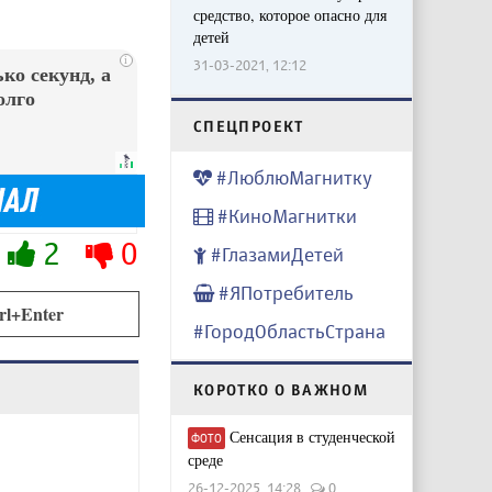
средство, которое опасно для
детей
i
31-03-2021, 12:12
ко секунд, а
олго
CПЕЦПРОЕКТ
#ЛюблюМагнитку
#КиноМагнитки
2
0
#ГлазамиДетей
#ЯПотребитель
rl+Enter
#ГородОбластьСтрана
КОРОТКО О ВАЖНОМ
Сенсация в студенческой
ФОТО
среде
26-12-2025, 14:28
0