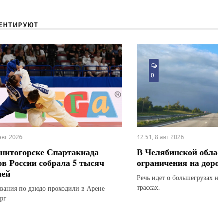
ЕНТИРУЮТ
0
 авг 2026
12:51, 8 авг 2026
нитогорске Спартакиада
В Челябинской обла
ов России собрала 5 тысяч
ограничения на дор
лей
Речь идет о большегрузах 
трассах.
вания по дзюдо проходили в Арене
рг