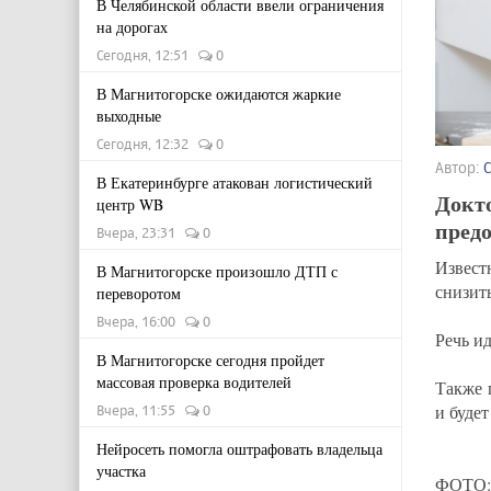
В Челябинской области ввели ограничения
на дорогах
Сегодня, 12:51
0
В Магнитогорске ожидаются жаркие
выходные
Сегодня, 12:32
0
Автор:
В Екатеринбурге атакован логистический
Докто
центр WB
предо
Вчера, 23:31
0
Извест
В Магнитогорске произошло ДТП с
снизит
переворотом
Вчера, 16:00
0
Речь ид
В Магнитогорске сегодня пройдет
массовая проверка водителей
Также 
и буде
Вчера, 11:55
0
Нейросеть помогла оштрафовать владельца
участка
ФОТО: 