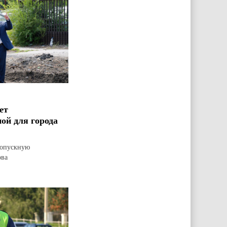
ет
ой для города
ропускную
ова