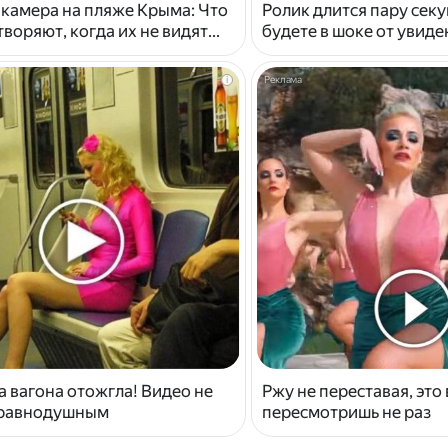
 камера на пляже Крыма: Что
Ролик длится пару секу
воряют, когда их не видят...
будете в шоке от увид
i
 вагона отожгла! Видео не
Ржу не переставая, это
 равнодушным
пересмотришь не раз