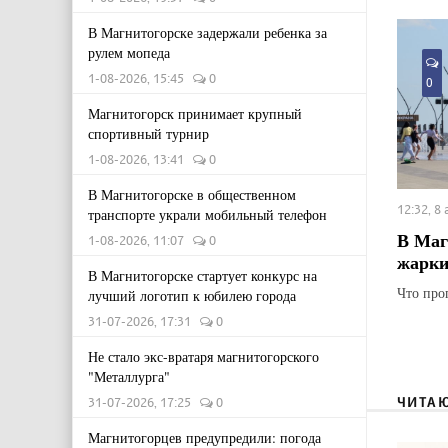
В Магнитогорске задержали ребенка за
рулем мопеда
1-08-2026, 15:45
0
0
Магнитогорск принимает крупный
спортивный турнир
1-08-2026, 13:41
0
В Магнитогорске в общественном
12:32, 8
транспорте украли мобильный телефон
В Маг
1-08-2026, 11:07
0
жарки
В Магнитогорске стартует конкурс на
Что про
лучший логотип к юбилею города
31-07-2026, 17:31
0
Не стало экс-вратаря магнитогорского
"Металлурга"
ЧИТА
31-07-2026, 17:25
0
Магнитогорцев предупредили: погода