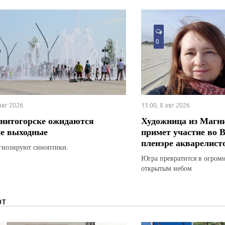
0
 авг 2026
15:00, 8 авг 2026
нитогорске ожидаются
Художница из Магн
е выходные
примет участие во 
пленэре акварелист
гнозируют синоптики.
Югра превратится в огром
открытым небом
ЮТ