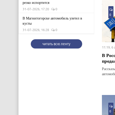
резко испортится
31-07-2026, 17:20
0
0
В Магнитогорске автомобиль улетел в
кусты
31-07-2026, 16:28
0
читать всю ленту
11:19, 6
В Рос
прода
Рассказ
автомоб
0