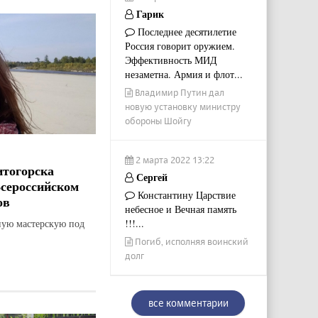
Гарик
Последнее десятилетие
Россия говорит оружием.
Эффективность МИД
незаметна. Армия и флот...
Владимир Путин дал
новую установку министру
обороны Шойгу
2 марта 2022 13:22
итогорска
Сергей
Всероссийском
Константину Царствие
ов
небесное и Вечная память
ную мастерскую под
!!!...
Погиб, исполняя воинский
долг
все комментарии