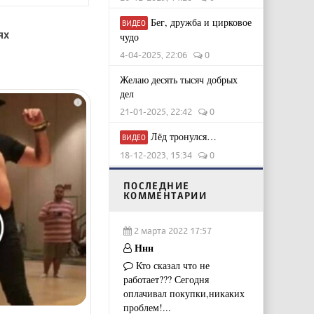
Бег, дружба и цирковое
ВИДЕО
ях
чудо
4-04-2025, 22:06
0
Желаю десять тысяч добрых
дел
i
21-01-2025, 22:42
0
Лёд тронулся…
ВИДЕО
18-12-2023, 15:34
0
ПОСЛЕДНИЕ
КОММЕНТАРИИ
2 марта 2022 17:57
Ннн
Кто сказал что не
работает??? Сегодня
оплачивал покупки,никаких
проблем!...