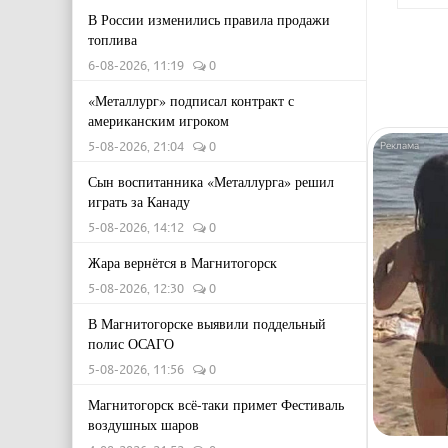
В России изменились правила продажи
топлива
6-08-2026, 11:19
0
«Металлург» подписал контракт с
американским игроком
5-08-2026, 21:04
0
Сын воспитанника «Металлурга» решил
играть за Канаду
5-08-2026, 14:12
0
Жара вернётся в Магнитогорск
5-08-2026, 12:30
0
В Магнитогорске выявили поддельный
полис ОСАГО
5-08-2026, 11:56
0
Магнитогорск всё-таки примет Фестиваль
воздушных шаров