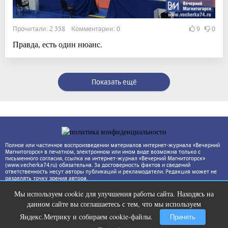
Прочитали: 2 358 Комментарии: 0
9
0
Правда, есть один нюанс.
Показать ещё
Полное или частичное воспроизведении материалов интернет-журнала «Вечерний
Магнитогорск» в печатном, электронном или ином виде возможна только с
письменного согласия, ссылка на интернет-журнал «Вечерний Магнитогорск»
(www.vecherka74.ru) обязательна. За достоверность фактов и сведений
ответственность несут авторы публикаций и рекламодатели. Редакция может не
разделять точку зрения автора.
Мы используем cookie для улучшения работы сайта. Находясь на
Ролик из Омска: вы будете смеяться
i
данном сайте вы соглашаетесь с тем, что мы используем
долго
Яндекс.Метрику и собираем cookie-файлы.
Принять
Подробнее