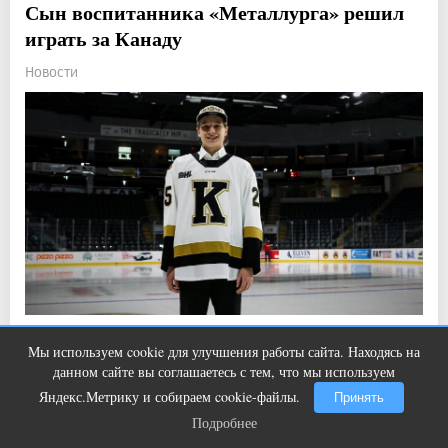
Сын воспитанника «Металлурга» решил
играть за Канаду
Новости
Прочитали: 1 169 Комментарии: 0
3
10
Мы используем cookie для улучшения работы сайта. Находясь на
Женские носки для топтания чувств
i
Алексей Кулемин уже дебютировал за юниорскую
данном сайте вы соглашаетесь с тем, что мы используем
сборную.
Яндекс.Метрику и собираем cookie-файлы.
Принять
Подробнее
Подробнее