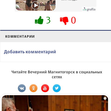
вытворяют, когда
их не видят...
3
0
КОММЕНТАРИИ
Добавить комментарий
Читайте Вечерний Магнитогорск в социальных
сетях
i