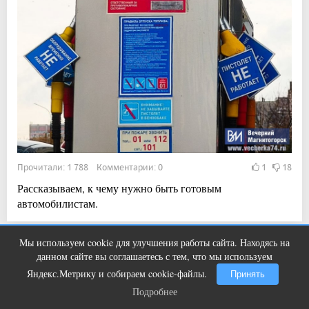
Прочитали: 1 788 Комментарии: 0
1
18
Рассказываем, к чему нужно быть готовым
автомобилистам.
Мы используем cookie для улучшения работы сайта. Находясь на
Ролик длится пару секунд, но вы
i
Показать ещё
данном сайте вы соглашаетесь с тем, что мы используем
будете в шоке от увиденного
Яндекс.Метрику и собираем cookie-файлы.
Принять
Подробнее
Подробнее