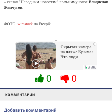
Владислав
– сказал "Народным новостям" врач-иммунолог
Жемчугов
.
ФОТО:
wirestock
на Freepik
_
i
Скрытая камера
на пляже Крыма:
Что люди
вытворяют, когда
их не видят...
0
0
КОММЕНТАРИИ
Добавить комментарий