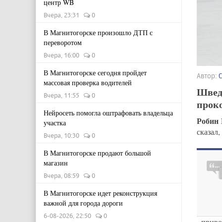
центр WB
Вчера, 23:31
0
В Магнитогорске произошло ДТП с
переворотом
Вчера, 16:00
0
В Магнитогорске сегодня пройдет
Автор:
массовая проверка водителей
Швед
Вчера, 11:55
0
прок
Нейросеть помогла оштрафовать владельца
Робин 
участка
сказал,
Вчера, 10:30
0
В Магнитогорске продают большой
магазин
Вчера, 08:59
0
В Магнитогорске идет реконструкция
важной для города дороги
6-08-2026, 22:50
0
- прив