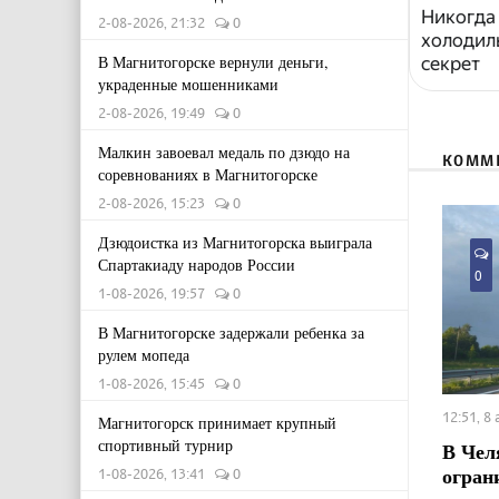
Никогда 
2-08-2026, 21:32
0
холодиль
В Магнитогорске вернули деньги,
секрет
украденные мошенниками
2-08-2026, 19:49
0
Малкин завоевал медаль по дзюдо на
КОММ
соревнованиях в Магнитогорске
2-08-2026, 15:23
0
Дзюдоистка из Магнитогорска выиграла
Спартакиаду народов России
0
1-08-2026, 19:57
0
В Магнитогорске задержали ребенка за
рулем мопеда
1-08-2026, 15:45
0
12:51, 8
Магнитогорск принимает крупный
спортивный турнир
В Чел
огран
1-08-2026, 13:41
0