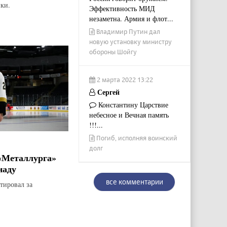
ки.
Эффективность МИД
незаметна. Армия и флот...
Владимир Путин дал
новую установку министру
обороны Шойгу
2 марта 2022 13:22
Сергей
Константину Царствие
небесное и Вечная память
!!!...
Погиб, исполняя воинский
долг
«Металлурга»
наду
все комментарии
тировал за