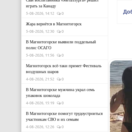
играть за Канаду
До
5-08-2026, 14:12
0
Жара вернётся в Магнитогорск
5-08-2026, 12:30
0
В Магнитогорске выявили поддельный
полис ОСАГО
5-08-2026, 11:56
0
Магнитогорск всё-таки примет Фестиваль
воздушных шаров
4-08-2026, 21:52
0
В Магнитогорске мужчина украл семь
упаковок шоколада
4-08-2026, 15:19
0
В Магнитогорске помогут трудоустроиться
участникам СВО и их семьям
4-08-2026, 12:26
0