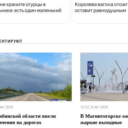
не храните огурцы в
Королева вагона отожг
нике: есть один маленький
оставит равнодушным
ЕНТИРУЮТ
0
 авг 2026
12:32, 8 авг 2026
ябинской области ввели
В Магнитогорске о
ичения на дорогах
жаркие выходные