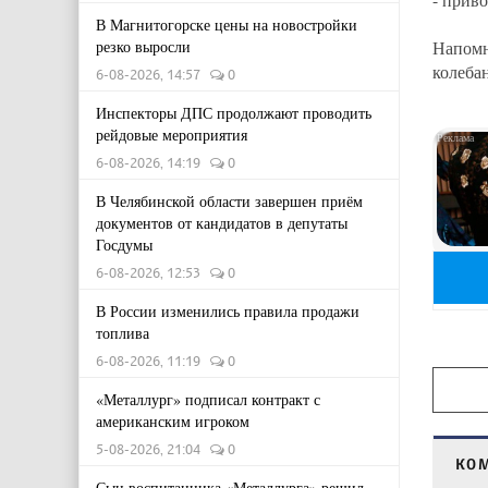
В Магнитогорске цены на новостройки
резко выросли
Напомн
колеба
6-08-2026, 14:57
0
Инспекторы ДПС продолжают проводить
рейдовые мероприятия
6-08-2026, 14:19
0
В Челябинской области завершен приём
документов от кандидатов в депутаты
Госдумы
6-08-2026, 12:53
0
В России изменились правила продажи
топлива
6-08-2026, 11:19
0
«Металлург» подписал контракт с
американским игроком
5-08-2026, 21:04
0
КО
Сын воспитанника «Металлурга» решил