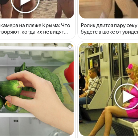
 камера на пляже Крыма: Что
Ролик длится пару секу
воряют, когда их не видят...
будете в шоке от увид
i