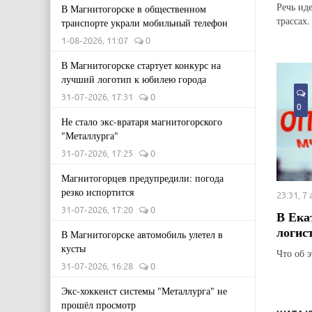
Речь ид
В Магнитогорске в общественном
трассах.
транспорте украли мобильный телефон
1-08-2026, 11:07
0
В Магнитогорске стартует конкурс на
лучший логотип к юбилею города
31-07-2026, 17:31
0
0
Не стало экс-вратаря магнитогорского
"Металлурга"
31-07-2026, 17:25
0
Магнитогорцев предупредили: погода
резко испортится
23:31, 7
31-07-2026, 17:20
0
В Ека
логис
В Магнитогорске автомобиль улетел в
кусты
Что об 
31-07-2026, 16:28
0
Экс-хоккеист системы "Металлурга" не
прошёл просмотр