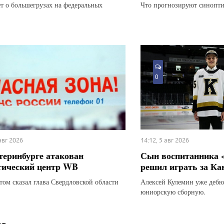
ет о большегрузах на федеральных
Что прогнозируют синопти
0
 авг 2026
14:12, 5 авг 2026
теринбурге атакован
Сын воспитанника 
тический центр WB
решил играть за Ка
этом сказал глава Свердловской области
Алексей Кулемин уже дебю
юниорскую сборную.