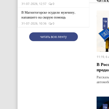
ЧИТА
31-07-2026, 12:57
0
В Магнитогорске осудили мужчину,
напавшего на скорую помощь
31-07-2026, 10:36
0
0
читать всю ленту
11:19, 6
В Рос
прода
Рассказ
автомоб