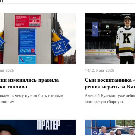
ЮТ
0
 авг 2026
14:12, 5 авг 2026
сии изменились правила
Сын воспитанника 
жи топлива
решил играть за Ка
ываем, к чему нужно быть готовым
Алексей Кулемин уже дебю
илистам.
юниорскую сборную.