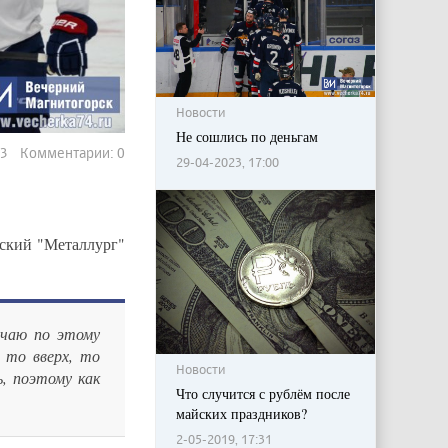
Новости
Не сошлись по деньгам
63 Комментарии: 0
29-04-2023, 17:00
рский "Металлург"
ичаю по этому
 то вверх, то
Новости
ь, поэтому как
Что случится с рублём после
майских праздников?
2-05-2019, 17:31