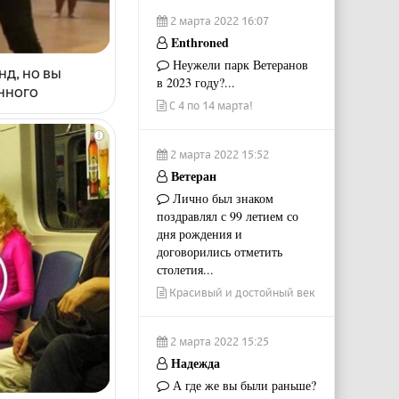
2 марта 2022 16:07
Enthroned
Неужели парк Ветеранов
нд, но вы
в 2023 году?...
енного
С 4 по 14 марта!
i
2 марта 2022 15:52
Ветеран
Лично был знаком
поздравлял с 99 летием со
дня рождения и
договорились отметить
столетия...
Красивый и достойный век
2 марта 2022 15:25
Надежда
А где же вы были раньше?