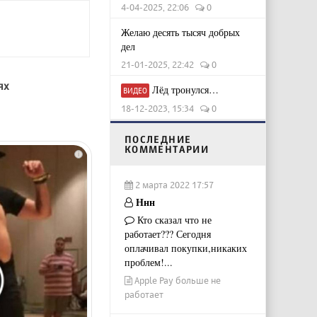
4-04-2025, 22:06
0
Желаю десять тысяч добрых
дел
21-01-2025, 22:42
0
ях
Лёд тронулся…
ВИДЕО
18-12-2023, 15:34
0
ПОСЛЕДНИЕ
КОММЕНТАРИИ
i
2 марта 2022 17:57
Ннн
Кто сказал что не
работает??? Сегодня
оплачивал покупки,никаких
проблем!...
Apple Pay больше не
работает