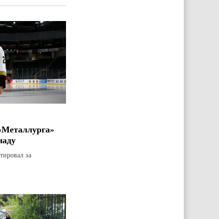
«Металлурга»
наду
тировал за