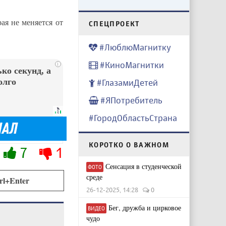
ая не меняется от
CПЕЦПРОЕКТ
#ЛюблюМагнитку
#КиноМагнитки
i
ко секунд, а
олго
#ГлазамиДетей
#ЯПотребитель
#ГородОбластьСтрана
КОРОТКО О ВАЖНОМ
7
1
Сенсация в студенческой
ФОТО
среде
rl+Enter
26-12-2025, 14:28
0
Бег, дружба и цирковое
ВИДЕО
чудо