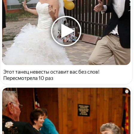
Этот танец невесты оставит вас без слов!
Пересмотрела 10 раз
i