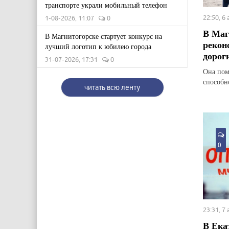
транспорте украли мобильный телефон
22:50, 6
1-08-2026, 11:07
0
В Маг
В Магнитогорске стартует конкурс на
рекон
лучший логотип к юбилею города
дорог
31-07-2026, 17:31
0
Она пом
способн
читать всю ленту
0
23:31, 7
В Ека