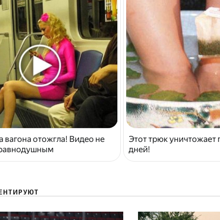
 вагона отожгла! Видео не
Этот трюк уничтожает г
 равнодушным
дней!
ЕНТИРУЮТ