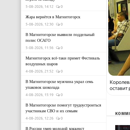
5-08-2026, 14:12
0
Жара вернётся в Магнитогорск
5-08-2026, 12:30
0
В Магнитогорске выявили поддельный
полис ОСАГО
5-08-2026, 11:56
0
Магнитогорск всё-таки примет Фестиваль
воздушных шаров
4-08-2026, 21:52
0
В Магнитогорске мужчина украл семь
Королева
упаковок шоколада
оставит
4-08-2026, 15:19
0
В Магнитогорске помогут трудоустроиться
участникам СВО и их семьям
КОММ
4-08-2026, 12:26
0
В России умер молодой хоккеист