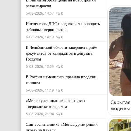
резко выросли
6-08-2026, 14:57
0
Инспекторы ДПС продолжают проводить
рейдовые мероприятия
6-08-2026, 14:19
0
В Челябинской области завершен приём
документов от кандидатов в депутаты
Госдумы
6-08-2026, 12:53
0
В России изменились правила продажи
топлива
6-08-2026, 11:19
0
«Металлург» подписал контракт с
Скрытая
американским игроком
люди выт
5-08-2026, 21:04
0
Сын воспитанника «Металлурга» решил
играть за Канаду