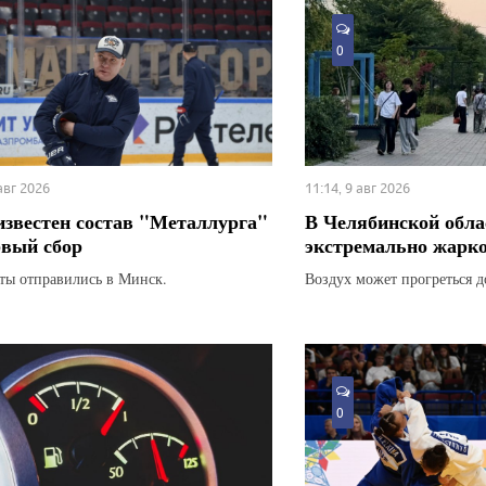
0
 авг 2026
11:14, 9 авг 2026
известен состав "Металлурга"
В Челябинской обла
рвый сбор
экстремально жарк
ты отправились в Минск.
Воздух может прогреться д
0