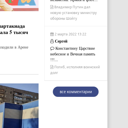
Владимир Путин дал
новую установку министру
обороны Шойгу
партакиада
рала 5 тысяч
2 марта 2022 13:22
Сергей
оходили в Арене
Константину Царствие
небесное и Вечная память
!!!...
Погиб, исполняя воинский
долг
все комментарии