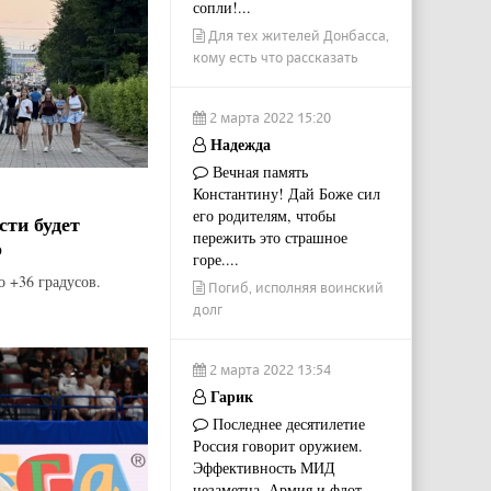
сопли!...
Для тех жителей Донбасса,
кому есть что рассказать
2 марта 2022 15:20
Надежда
Вечная память
Константину! Дай Боже сил
его родителям, чтобы
сти будет
пережить это страшное
о
горе....
о +36 градусов.
Погиб, исполняя воинский
долг
2 марта 2022 13:54
Гарик
Последнее десятилетие
Россия говорит оружием.
Эффективность МИД
незаметна. Армия и флот...