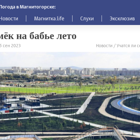
Погода в Магнитогорске:
Новости
Магнитка.life
Слухи
Эксклюзив
ёк на бабье лето
15 сен 2023
Новости / Учатся ли 