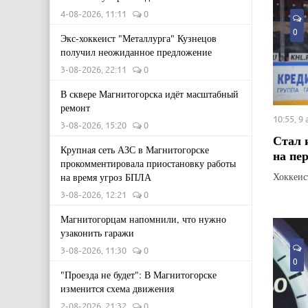
4-08-2026, 11:11
0
0
Экс-хоккеист "Металлурга" Кузнецов
получил неожиданное предложение
3-08-2026, 22:11
0
В сквере Магнитогорска идёт масштабный
ремонт
10:55, 9
3-08-2026, 15:20
0
Стал 
Крупная сеть АЗС в Магнитогорске
на пе
прокомментировала приостановку работы
Хоккеис
на время угроз БПЛА
3-08-2026, 12:21
0
Магнитогорцам напомнили, что нужно
узаконить гаражи
3-08-2026, 11:30
0
0
"Проезда не будет": В Магнитогорске
изменится схема движения
2-08-2026, 21:32
0