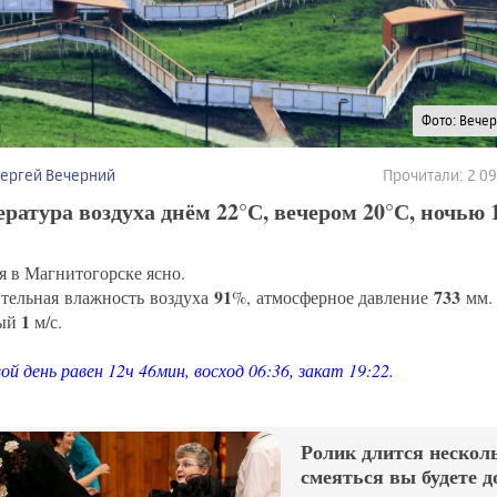
Фото: Вече
Сергей Вечерний
Прочитали: 2 0
ратура воздуха днём 22°С, вечером 20°С, ночью 
я в Магнитогорске ясно.
91
733
тельная влажность воздуха
%, атмосферное давление
мм. 
1
ный
м/с.
й день равен 12ч 46мин, восход 06:36, закат 19:22.
Ролик длится несколь
смеяться вы будете д