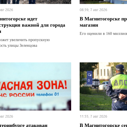
 авг 2026
08:59, 7 авг 2026
нитогорске идет
В Магнитогорске п
струкция важной для города
магазин
и
Его оценили в 160 миллио
ожет увеличить пропускную
ость улицы Зеленцова
0
 авг 2026
11:55, 7 авг 2026
теринбурге атакован
В Магнитогорске се