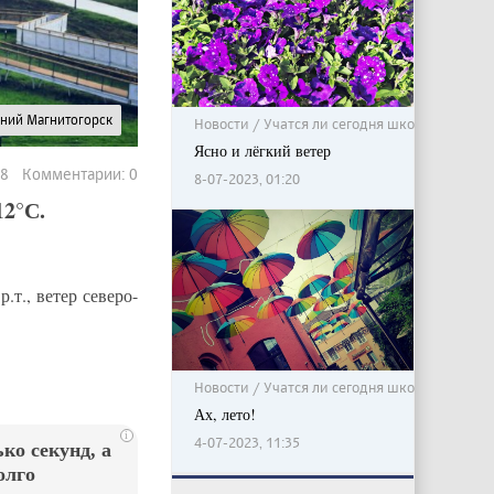
рний Магнитогорск
Новости / Учатся ли сегодня школьники?
Ясно и лёгкий ветер
98 Комментарии: 0
8-07-2023, 01:20
12°С.
р.т., ветер северо-
Новости / Учатся ли сегодня школьники?
Ах, лето!
i
4-07-2023, 11:35
ко секунд, а
олго