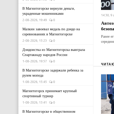
В Магнитогорске вернули деньги,
украденные мошенниками
14:30, 9
2-08-2026, 19:49
0
Автоэ
безоп
Малкин завоевал медаль по дзюдо на
соревнованиях в Магнитогорске
Ранее е
2-08-2026, 15:23
0
середин
Дзюдоистка из Магнитогорска выиграла
Спартакиаду народов России
1-08-2026, 19:57
0
ЧИТА
В Магнитогорске задержали ребенка за
рулем мопеда
1-08-2026, 15:45
0
Магнитогорск принимает крупный
0
спортивный турнир
1-08-2026, 13:41
0
В Магнитогорске в общественном