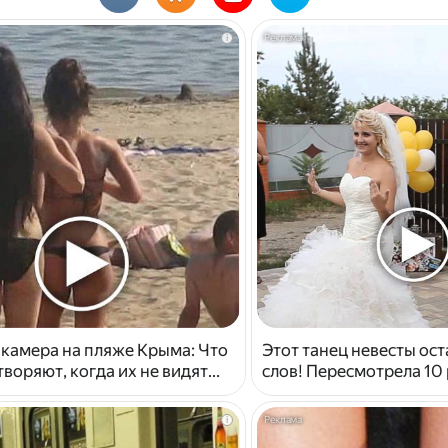
i
 камера на пляже Крыма: Что
Этот танец невесты ост
воряют, когда их не видят...
слов! Пересмотрела 10 
i