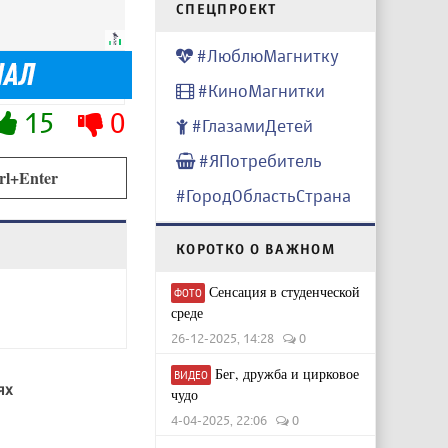
CПЕЦПРОЕКТ
#ЛюблюМагнитку
#КиноМагнитки
15
0
#ГлазамиДетей
#ЯПотребитель
rl+Enter
#ГородОбластьСтрана
КОРОТКО О ВАЖНОМ
Сенсация в студенческой
ФОТО
среде
26-12-2025, 14:28
0
Бег, дружба и цирковое
ВИДЕО
ях
чудо
4-04-2025, 22:06
0