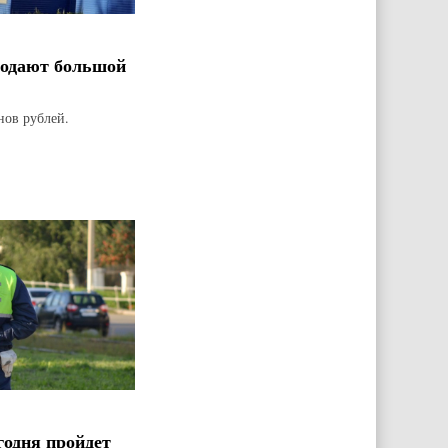
родают большой
нов рублей.
годня пройдет