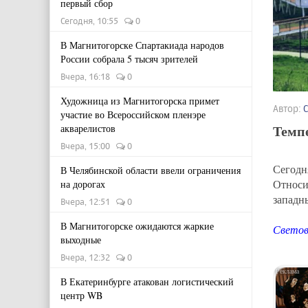
первый сбор
Сегодня, 10:55
0
В Магнитогорске Спартакиада народов
России собрала 5 тысяч зрителей
Вчера, 16:18
0
Художница из Магнитогорска примет
Автор:
участие во Всероссийском пленэре
Темпе
акварелистов
Вчера, 15:00
0
Сегодн
В Челябинской области ввели ограничения
Относи
на дорогах
запад
Вчера, 12:51
0
В Магнитогорске ожидаются жаркие
Светово
выходные
Вчера, 12:32
0
В Екатеринбурге атакован логистический
центр WB