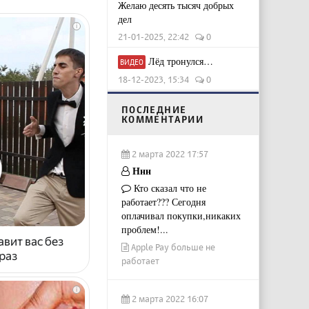
Желаю десять тысяч добрых
дел
i
21-01-2025, 22:42
0
Лёд тронулся…
ВИДЕО
18-12-2023, 15:34
0
ПОСЛЕДНИЕ
КОММЕНТАРИИ
2 марта 2022 17:57
Ннн
Кто сказал что не
работает??? Сегодня
оплачивал покупки,никаких
проблем!...
авит вас без
Apple Pay больше не
раз
работает
i
2 марта 2022 16:07