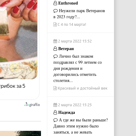
Enthroned
Неужели парк Ветеранов
в 2023 году?...
С 4 по 14 марта!
2 марта 2022 15:52
Ветеран
Лично был знаком
поздравлял с 99 летием со
дня рождения и
договорились отметить
столетия...
рибок за 5
Красивый и достойный век
2 марта 2022 15:25
Надежда
А где же вы были раньше?
Давно этим нужно было
заняться, а не жевать