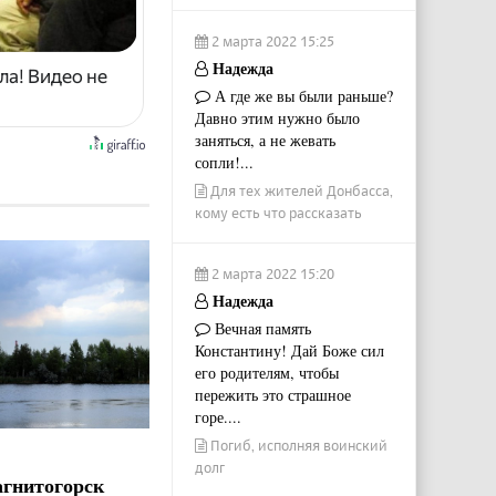
2 марта 2022 15:25
Надежда
ла! Видео не
А где же вы были раньше?
Давно этим нужно было
заняться, а не жевать
сопли!...
Для тех жителей Донбасса,
кому есть что рассказать
2 марта 2022 15:20
Надежда
Вечная память
Константину! Дай Боже сил
его родителям, чтобы
пережить это страшное
горе....
Погиб, исполняя воинский
долг
агнитогорск