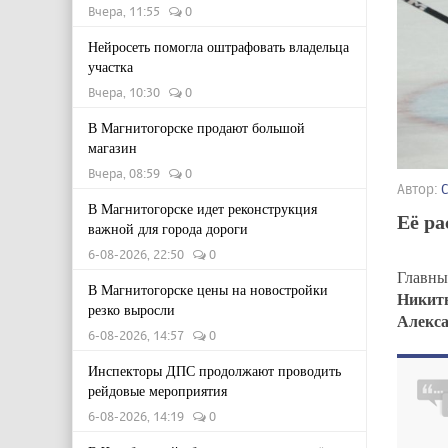
Вчера, 11:55
0
Нейросеть помогла оштрафовать владельца
участка
Вчера, 10:30
0
В Магнитогорске продают большой
магазин
Вчера, 08:59
0
Автор:
В Магнитогорске идет реконструкция
Её р
важной для города дороги
6-08-2026, 22:50
0
Главны
В Магнитогорске цены на новостройки
Никит
резко выросли
Алекса
6-08-2026, 14:57
0
Инспекторы ДПС продолжают проводить
рейдовые мероприятия
6-08-2026, 14:19
0