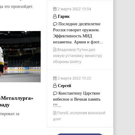
да это произойдет.
2 марта 2022 13:54
Гарик
Последнее десятилетие
Россия говорит оружием.
Эффективность МИД
незаметна. Армия и флот...
Владимир Путин дал
новую установку министру
обороны Шойгу
2 марта 2022 13:22
Сергей
Константину Царствие
«Металлурга»
небесное и Вечная память
наду
!!!...
Погиб, исполняя воинский
тировал за
долг