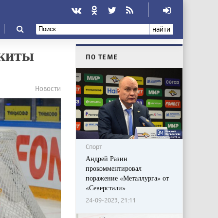
найти
икиты
ПО ТЕМЕ
Новости
Спорт
Андрей Разин
прокомментировал
поражение «Металлурга» от
«Северстали»
24-09-2023, 21:11