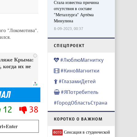
Стала известна причина
отсутствия в составе
"Металлурга" Артёма
Минулина
8-09-2023, 00:37
ого "Локомотива".
ился.
CПЕЦПРОЕКТ
i
пляже Крыма:
#ЛюблюМагнитку
 когда их не
#КиноМагнитки
#ГлазамиДетей
#ЯПотребитель
#ГородОбластьСтрана
12
38
КОРОТКО О ВАЖНОМ
rl+Enter
Сенсация в студенческой
ФОТО