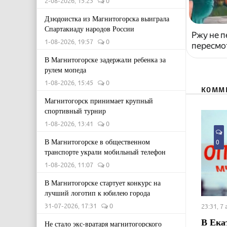
2-08-2026, 15:23
0
Дзюдоистка из Магнитогорска выиграла
Спартакиаду народов России
Ржу не п
1-08-2026, 19:57
0
пересмо
В Магнитогорске задержали ребенка за
рулем мопеда
1-08-2026, 15:45
0
КОММ
Магнитогорск принимает крупный
спортивный турнир
1-08-2026, 13:41
0
В Магнитогорске в общественном
0
транспорте украли мобильный телефон
1-08-2026, 11:07
0
В Магнитогорске стартует конкурс на
лучший логотип к юбилею города
31-07-2026, 17:31
0
23:31, 7
В Ека
Не стало экс-вратаря магнитогорского