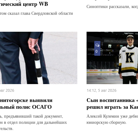
тический центр WB
Синоптики рассказали, ког
этом сказал глава Свердловской области
0
 авг 2026
14:12, 5 авг 2026
нитогорске выявили
Сын воспитанника 
льный полис ОСАГО
решил играть за Ка
ь, предъявивший такой документ,
Алексей Кулемин уже дебю
ен в отдел полиции для дальнейших
юниорскую сборную.
ельств.