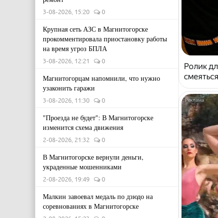
3-08-2026, 15:20
0
Крупная сеть АЗС в Магнитогорске
прокомментировала приостановку работы
на время угроз БПЛА
3-08-2026, 12:21
0
Ролик дл
смеяться
Магнитогорцам напомнили, что нужно
узаконить гаражи
3-08-2026, 11:30
0
"Проезда не будет": В Магнитогорске
изменится схема движения
2-08-2026, 21:32
0
В Магнитогорске вернули деньги,
украденные мошенниками
2-08-2026, 19:49
0
Малкин завоевал медаль по дзюдо на
соревнованиях в Магнитогорске