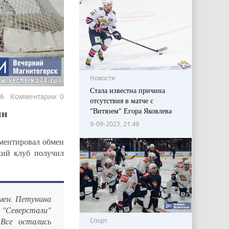
Новости
Стала известна причина
36 Комментарии: 0
отсутствия в матче с
ин
"Витязем" Егора Яковлева
9-09-2023, 21:49
ентировал обмен
кий клуб получил
мен. Петунина
 "Северстали"
 Все остались
Спорт