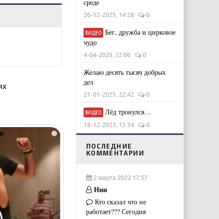
среде
26-12-2025, 14:28
0
Бег, дружба и цирковое
ВИДЕО
чудо
4-04-2025, 22:06
0
Желаю десять тысяч добрых
дел
ях
21-01-2025, 22:42
0
Лёд тронулся…
ВИДЕО
18-12-2023, 15:34
0
i
ПОСЛЕДНИЕ
КОММЕНТАРИИ
2 марта 2022 17:57
Ннн
Кто сказал что не
работает??? Сегодня