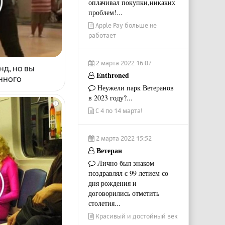
оплачивал покупки,никаких
проблем!...
Apple Pay больше не
работает
2 марта 2022 16:07
нд, но вы
Enthroned
енного
Неужели парк Ветеранов
в 2023 году?...
i
С 4 по 14 марта!
2 марта 2022 15:52
Ветеран
Лично был знаком
поздравлял с 99 летием со
дня рождения и
договорились отметить
столетия...
Красивый и достойный век