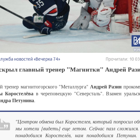
Служба новостей «Вечерка 74»
Прочитали: 10 0
аскрыл главный тренер "Магнитки" Андрей Раз
Андрей Разин
й тренер магнитогорского "Металлурга"
прокомм
ы Коростелёва
в череповецкую "Северсталь". Взамен уральс
ндра Петунина
.
"Центром обмена был Коростелев, который попросил об
мы хотели [видеть] еще летом. Сейчас пазл сложился.
понадобился Коростелёв, нам понадобился Петунин.