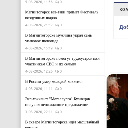
5-08-2026, 11:56
0
КО
Магнитогорск всё-таки примет Фестиваль
воздушных шаров
4-08-2026, 21:52
0
До
В Магнитогорске мужчина украл семь
упаковок шоколада
4-08-2026, 15:19
0
В Магнитогорске помогут трудоустроиться
участникам СВО и их семьям
4-08-2026, 12:26
0
В России умер молодой хоккеист
4-08-2026, 11:11
0
Экс-хоккеист "Металлурга" Кузнецов
получил неожиданное предложение
3-08-2026, 22:11
0
В сквере Магнитогорска идёт масштабный
ремонт