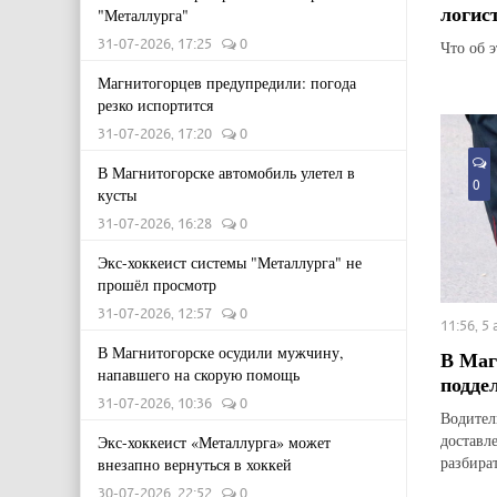
логис
"Металлурга"
31-07-2026, 17:25
0
Что об 
Магнитогорцев предупредили: погода
резко испортится
31-07-2026, 17:20
0
В Магнитогорске автомобиль улетел в
0
кусты
31-07-2026, 16:28
0
Экс-хоккеист системы "Металлурга" не
прошёл просмотр
31-07-2026, 12:57
0
11:56, 5
В Магнитогорске осудили мужчину,
В Маг
напавшего на скорую помощь
подде
31-07-2026, 10:36
0
Водител
доставл
Экс-хоккеист «Металлурга» может
разбират
внезапно вернуться в хоккей
30-07-2026, 22:52
0