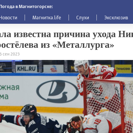
Погода в Магнитогорске:
Новости
Магнитка.life
Слухи
Эксклюзив
ла известна причина ухода Н
остёлева из «Металлурга»
26 сен 2023