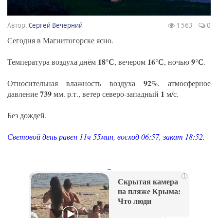
Автор:
Сергей Вечерний
1 563
0
Сегодня в Магнитогорске ясно.
18°С
16°С
9°С
Температура воздуха днём
, вечером
, ночью
.
92
Относительная влажность воздуха
%, атмосферное
739
1
давление
мм. р.т., ветер северо-западный
м/с.
Без дождей.
Световой день равен 11ч 55мин, восход 06:57, закат 18:52.
_
i
Скрытая камера
на пляже Крыма:
Что люди
вытворяют, когда