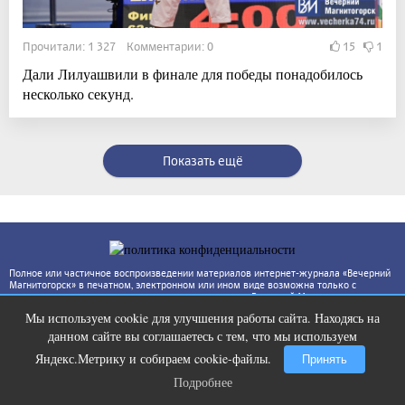
Прочитали: 1 327 Комментарии: 0
15
1
Дали Лилуашвили в финале для победы понадобилось
несколько секунд.
Показать ещё
Полное или частичное воспроизведении материалов интернет-журнала «Вечерний
Магнитогорск» в печатном, электронном или ином виде возможна только с
письменного согласия, ссылка на интернет-журнал «Вечерний Магнитогорск»
(www.vecherka74.ru) обязательна. За достоверность фактов и сведений
Мы используем cookie для улучшения работы сайта. Находясь на
ответственность несут авторы публикаций и рекламодатели. Редакция может не
Ролик из Омска: вы будете смеяться
i
разделять точку зрения автора.
данном сайте вы соглашаетесь с тем, что мы используем
долго
Яндекс.Метрику и собираем cookie-файлы.
Принять
Подробнее
Подробнее