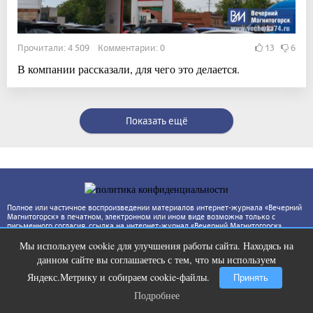
Прочитали: 4 509 Комментарии: 0
13
6
В компании рассказали, для чего это делается.
Показать ещё
Полное или частичное воспроизведении материалов интернет-журнала «Вечерний
Магнитогорск» в печатном, электронном или ином виде возможна только с
письменного согласия, ссылка на интернет-журнал «Вечерний Магнитогорск»
(www.vecherka74.ru) обязательна. За достоверность фактов и сведений
Мы используем cookie для улучшения работы сайта. Находясь на
ответственность несут авторы публикаций и рекламодатели. Редакция может не
Этот танец невесты оставит вас без
i
разделять точку зрения автора.
данном сайте вы соглашаетесь с тем, что мы используем
слов! Пересмотрела 10 раз
Яндекс.Метрику и собираем cookie-файлы.
Принять
Подробнее
Подробнее