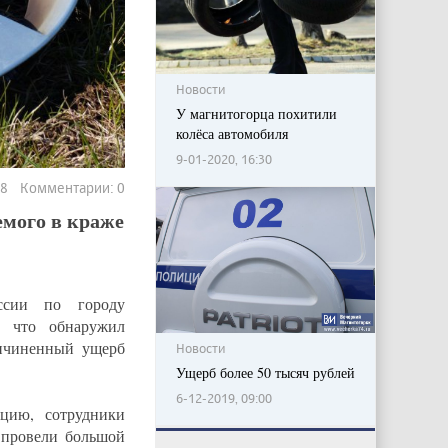
Новости
У магнитогорца похитили
колёса автомобиля
9-01-2020, 16:30
108 Комментарии: 0
емого в краже
сии по городу
, что обнаружил
ричиненный ущерб
Новости
Ущерб более 50 тысяч рублей
6-12-2019, 09:00
цию, сотрудники
 провели большой