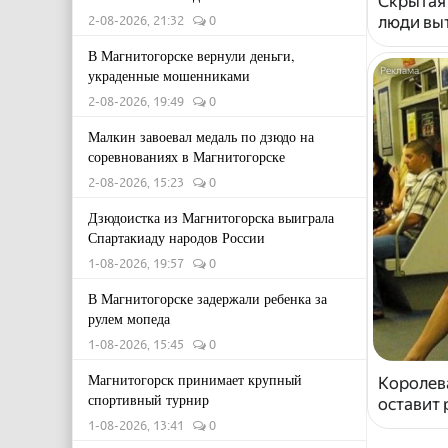
Скрытая
2-08-2026, 21:32
0
люди выт
В Магнитогорске вернули деньги,
украденные мошенниками
2-08-2026, 19:49
0
Малкин завоевал медаль по дзюдо на
соревнованиях в Магнитогорске
2-08-2026, 15:23
0
Дзюдоистка из Магнитогорска выиграла
Спартакиаду народов России
1-08-2026, 19:57
0
В Магнитогорске задержали ребенка за
рулем мопеда
1-08-2026, 15:45
0
Магнитогорск принимает крупный
Королева
спортивный турнир
оставит
1-08-2026, 13:41
0