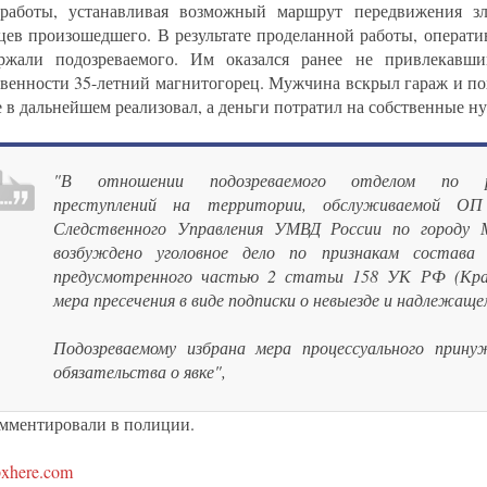
работы, устанавливая возможный маршрут передвижения з
цев произошедшего. В результате проделанной работы, операти
ржали подозреваемого. Им оказался ранее не привлекавши
твенности 35-летний магнитогорец. Мужчина вскрыл гараж и п
 в дальнейшем реализовал, а деньги потратил на собственные ну
"В отношении подозреваемого отделом по ра
преступлений на территории, обслуживаемой ОП
Следственного Управления УМВД России по городу М
возбуждено уголовное дело по признакам состава п
предусмотренного частью 2 статьи 158 УК РФ (Кра
мера пресечения в виде подписки о невыезде и надлежаще
Подозреваемому избрана мера процессуального прину
обязательства о явке",
омментировали в полиции.
pxhere.com