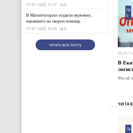
31-07-2026, 12:57
0
В Магнитогорске осудили мужчину,
0
напавшего на скорую помощь
31-07-2026, 10:36
0
читать всю ленту
23:31, 7
В Ека
логис
Что об 
ЧИТА