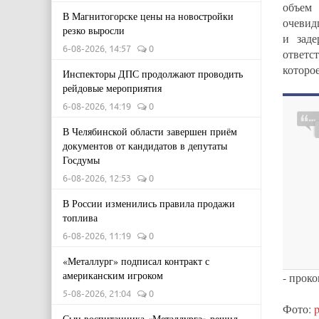
объем 
В Магнитогорске цены на новостройки
очевид
резко выросли
и заде
6-08-2026, 14:57
0
ответс
которое
Инспекторы ДПС продолжают проводить
рейдовые мероприятия
6-08-2026, 14:19
0
В Челябинской области завершен приём
документов от кандидатов в депутаты
Госдумы
6-08-2026, 12:53
0
В России изменились правила продажи
топлива
6-08-2026, 11:19
0
«Металлург» подписал контракт с
американским игроком
- прок
5-08-2026, 21:04
0
Фото:
Сын воспитанника «Металлурга» решил