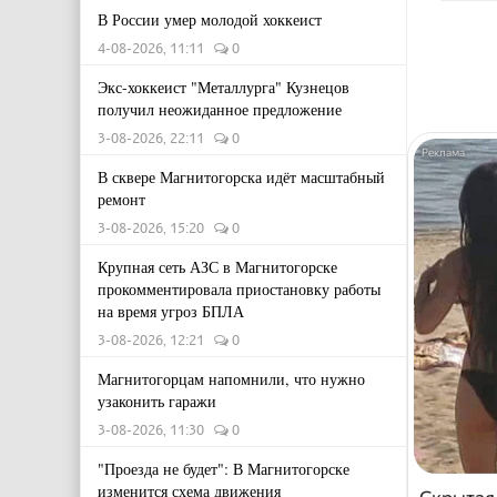
В России умер молодой хоккеист
4-08-2026, 11:11
0
Экс-хоккеист "Металлурга" Кузнецов
получил неожиданное предложение
3-08-2026, 22:11
0
В сквере Магнитогорска идёт масштабный
ремонт
3-08-2026, 15:20
0
Крупная сеть АЗС в Магнитогорске
прокомментировала приостановку работы
на время угроз БПЛА
3-08-2026, 12:21
0
Магнитогорцам напомнили, что нужно
узаконить гаражи
3-08-2026, 11:30
0
"Проезда не будет": В Магнитогорске
изменится схема движения