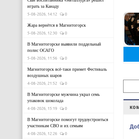
играть за Канаду
5-08-2026, 14:12
0
Жара вернётся в Магнитогорск
5-08-2026, 12:30
0
В Магнитогорске выявили поддельный
полис ОСАГО
5-08-2026, 11:56
0
Магнитогорск всё-таки примет Фестиваль
воздушных шаров
4-08-2026, 21:52
0
В Магнитогорске мужчина украл семь
упаковок шоколада
КО
4-08-2026, 15:19
0
В Магнитогорске помогут трудоустроиться
участникам СВО и их семьям
До
4-08-2026, 12:26
0