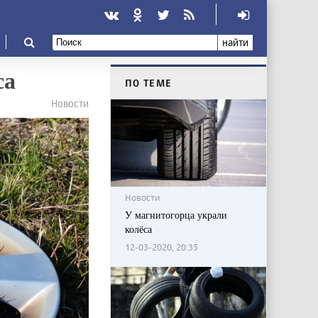
найти
са
ПО ТЕМЕ
Новости
Новости
У магнитогорца украли
колёса
12-03-2020, 20:35