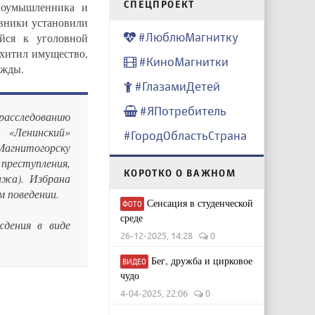
CПЕЦПРОЕКТ
лоумышленника и
вники​ установили
#ЛюблюМагнитку
йся к уголовной
охитил имущество,
#КиноМагнитки
жды. ​
#ГлазамиДетей
#ЯПотребитель
сследованию
 «Ленинский»
#ГородОбластьСтрана
агнитогорску
реступления,
КОРОТКО О ВАЖНОМ
жа). Избрана
м поведении.
Сенсация в студенческой
ФОТО
среде
ждения в виде
26-12-2025, 14:28
0
Бег, дружба и цирковое
ВИДЕО
чудо
4-04-2025, 22:06
0