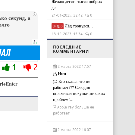
Желаю десять тысяч добрых
дел
i
21-01-2025, 22:42
0
ко секунд, а
олго
Лёд тронулся…
ВИДЕО
18-12-2023, 15:34
0
ПОСЛЕДНИЕ
КОММЕНТАРИИ
1
2
2 марта 2022 17:57
Ннн
Кто сказал что не
rl+Enter
работает??? Сегодня
оплачивал покупки,никаких
проблем!...
Apple Pay больше не
работает
2 марта 2022 16:07