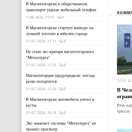
В Магнитогорске в общественном
транспорте украли мобильный телефон
КОММ
1-08-2026, 11:07
0
В Магнитогорске стартует конкурс на
лучший логотип к юбилею города
31-07-2026, 17:31
0
0
Не стало экс-вратаря магнитогорского
"Металлурга"
31-07-2026, 17:25
0
Магнитогорцев предупредили: погода
12:51, 8
резко испортится
В Чел
31-07-2026, 17:20
0
огран
В Магнитогорске автомобиль улетел в
Речь ид
кусты
трассах.
31-07-2026, 16:28
0
Экс-хоккеист системы "Металлурга" не
прошёл просмотр