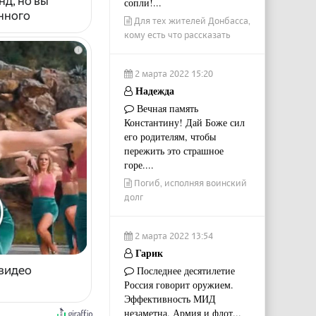
нд, но вы
сопли!...
енного
Для тех жителей Донбасса,
кому есть что рассказать
i
2 марта 2022 15:20
Надежда
Вечная память
Константину! Дай Боже сил
его родителям, чтобы
пережить это страшное
горе....
Погиб, исполняя воинский
долг
2 марта 2022 13:54
Гарик
 видео
Последнее десятилетие
Россия говорит оружием.
Эффективность МИД
незаметна. Армия и флот...