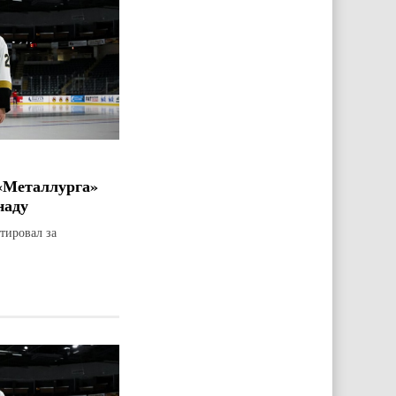
«Металлурга»
наду
тировал за