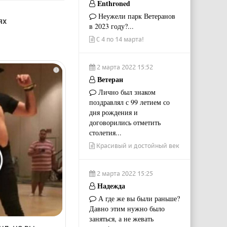
Enthroned
Неужели парк Ветеранов
ях
в 2023 году?...
С 4 по 14 марта!
2 марта 2022 15:52
i
Ветеран
Лично был знаком
поздравлял с 99 летием со
дня рождения и
договорились отметить
столетия...
Красивый и достойный век
2 марта 2022 15:25
Надежда
А где же вы были раньше?
Давно этим нужно было
заняться, а не жевать