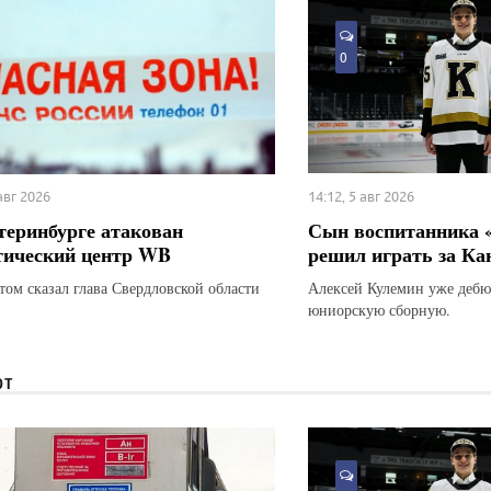
0
 авг 2026
14:12, 5 авг 2026
теринбурге атакован
Сын воспитанника 
тический центр WB
решил играть за Ка
этом сказал глава Свердловской области
Алексей Кулемин уже дебю
юниорскую сборную.
ЮТ