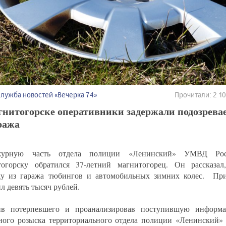
Служба новостей «Вечерка 74»
Прочитали: 2 
гнитогорске оперативники задержали подозрева
ража
урную часть отдела полиции «Ленинский» УМВД Рос
огорску обратился 37-летний магнитогорец. Он рассказал
у из гаража тюбингов и автомобильных зимних колес.​ ​ П
л девять тысяч рублей.
ив потерпевшего и проанализировав поступившую информа
ного розыска территориального отдела полиции «Ленинский»