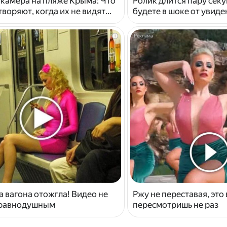
 камера на пляже Крыма: Что
Ролик длится пару секу
воряют, когда их не видят...
будете в шоке от увид
i
 вагона отожгла! Видео не
Ржу не переставая, это
 равнодушным
пересмотришь не раз