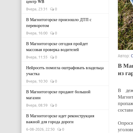
центр WB
Вчера, 23:31
0
В Магнитогорске произошло ДТП с
переворотом
Вчера, 16:00
0
В Магнитогорске сегодня пройдет
массовая проверка водителей
Автор:
Вчера, 11:55
0
В Ма
Нейросеть помогла оштрафовать владельца
из га
участка
Вчера, 10:30
0
В деж
В Магнитогорске продают большой
Магнит
магазин
пропаж
Вчера, 08:59
0
состави
В Магнитогорске идет реконструкция
важной для города дороги
Опрос
уголов
6-08-2026, 22:50
0