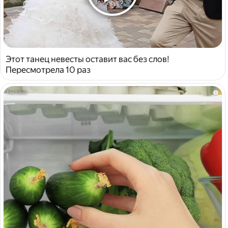
Этот танец невесты оставит вас без слов!
Пересмотрела 10 раз
i