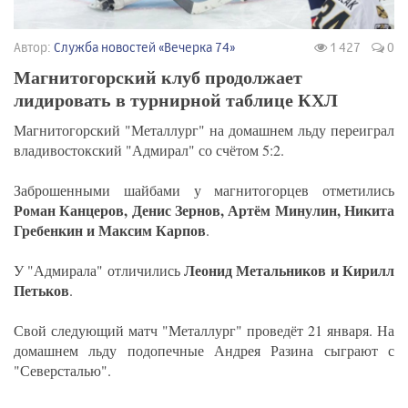
Автор:
Служба новостей «Вечерка 74»
1 427
0
Магнитогорский клуб продолжает
лидировать в турнирной таблице КХЛ
Магнитогорский "Металлург" на домашнем льду переиграл
владивостокский "Адмирал" со счётом 5:2.
Заброшенными шайбами у магнитогорцев отметились
Роман Канцеров, Денис Зернов, Артём Минулин, Никита
Гребенкин и Максим Карпов
.
Леонид Метальников и Кирилл
У "Адмирала" отличились
Петьков
.
Свой следующий матч "Металлург" проведёт 21 января. На
домашнем льду подопечные Андрея Разина сыграют с
"Северсталью".