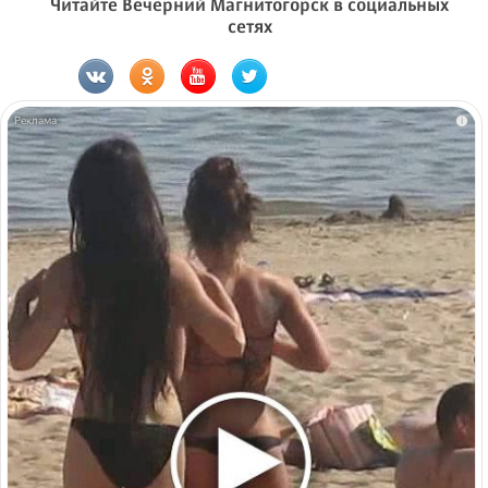
Читайте Вечерний Магнитогорск в социальных
сетях
i