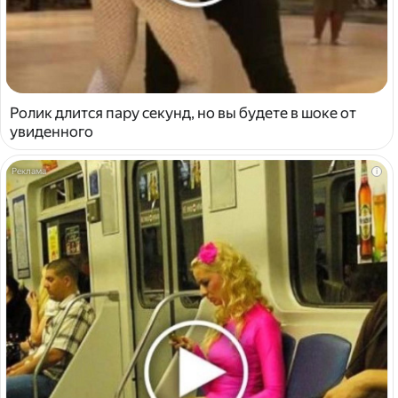
Ролик длится пару секунд, но вы будете в шоке от
увиденного
i