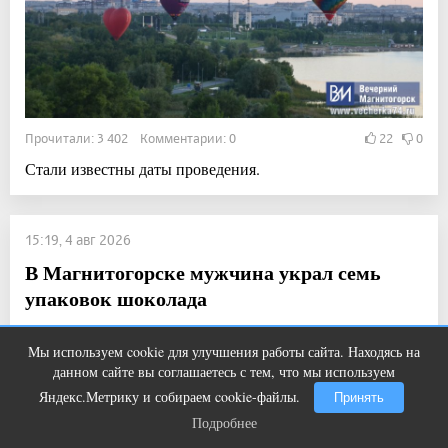
Прочитали: 3 402 Комментарии: 0
22
0
Стали известны даты проведения.
15:19, 4 авг 2026
В Магнитогорске мужчина украл семь
упаковок шоколада
Новости
Мы используем cookie для улучшения работы сайта. Находясь на
Этот танец невесты оставит вас без
i
данном сайте вы соглашаетесь с тем, что мы используем
слов! Пересмотрела 10 раз
Яндекс.Метрику и собираем cookie-файлы.
Принять
Подробнее
Подробнее