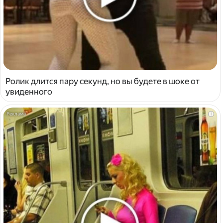
Ролик длится пару секунд, но вы будете в шоке от
увиденного
i