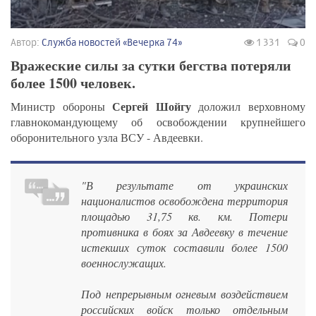
Автор:
Служба новостей «Вечерка 74»
1 331
0
Вражеские силы за сутки бегства потеряли
более 1500 человек.
Сергей Шойгу
Министр обороны
доложил верховному
главнокомандующему об освобождении крупнейшего
оборонительного узла ВСУ - Авдеевки.
"В результате от украинских
националистов освобождена территория
площадью 31,75 кв. км. Потери
противника в боях за Авдеевку в течение
истекших суток составили более 1500
военнослужащих.
Под непрерывным огневым воздействием
российских войск только отдельным