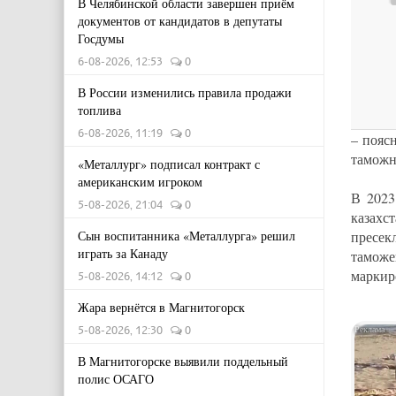
В Челябинской области завершен приём
документов от кандидатов в депутаты
Госдумы
6-08-2026, 12:53
0
В России изменились правила продажи
топлива
6-08-2026, 11:19
0
– пояс
тамож
«Металлург» подписал контракт с
американским игроком
В 2023
5-08-2026, 21:04
0
казахс
пресек
Сын воспитанника «Металлурга» решил
играть за Канаду
таможе
маркир
5-08-2026, 14:12
0
Жара вернётся в Магнитогорск
5-08-2026, 12:30
0
В Магнитогорске выявили поддельный
полис ОСАГО