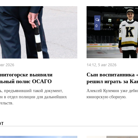
0
 авг 2026
14:12, 5 авг 2026
нитогорске выявили
Сын воспитанника 
льный полис ОСАГО
решил играть за Ка
ь, предъявивший такой документ,
Алексей Кулемин уже дебю
ен в отдел полиции для дальнейших
юниорскую сборную.
ельств.
ЮТ