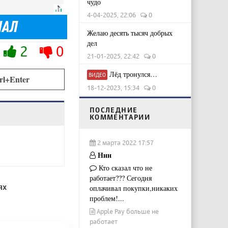
чудо
4-04-2025, 22:06
0
Желаю десять тысяч добрых
дел
2
0
21-01-2025, 22:42
0
Лёд тронулся…
ВИДЕО
rl+Enter
18-12-2023, 15:34
0
ПОСЛЕДНИЕ
КОММЕНТАРИИ
2 марта 2022 17:57
Ннн
Кто сказал что не
работает??? Сегодня
ях
оплачивал покупки,никаких
проблем!...
Apple Pay больше не
работает