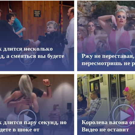
к длится несколько
д, а смеяться вы будете
Ржу не переставая,
пересмотришь не р
 длится пару секунд, но
Королева вагона о
дете в шоке от
Видео не оставит