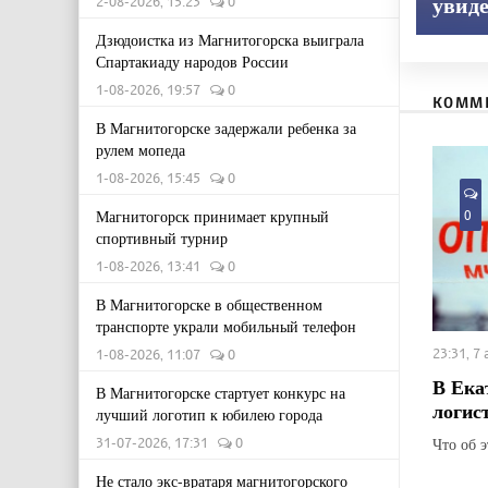
2-08-2026, 15:23
0
увид
Дзюдоистка из Магнитогорска выиграла
Спартакиаду народов России
1-08-2026, 19:57
0
КОММ
В Магнитогорске задержали ребенка за
рулем мопеда
1-08-2026, 15:45
0
Магнитогорск принимает крупный
0
спортивный турнир
1-08-2026, 13:41
0
В Магнитогорске в общественном
транспорте украли мобильный телефон
23:31, 7
1-08-2026, 11:07
0
В Ека
В Магнитогорске стартует конкурс на
логис
лучший логотип к юбилею города
Что об 
31-07-2026, 17:31
0
Не стало экс-вратаря магнитогорского