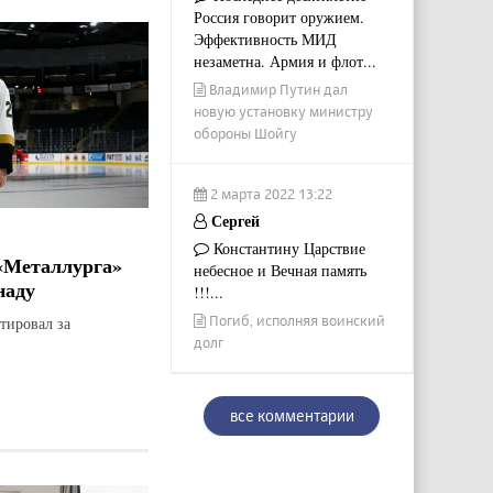
Россия говорит оружием.
Эффективность МИД
незаметна. Армия и флот...
Владимир Путин дал
новую установку министру
обороны Шойгу
2 марта 2022 13:22
Сергей
Константину Царствие
«Металлурга»
небесное и Вечная память
наду
!!!...
Погиб, исполняя воинский
тировал за
долг
все комментарии