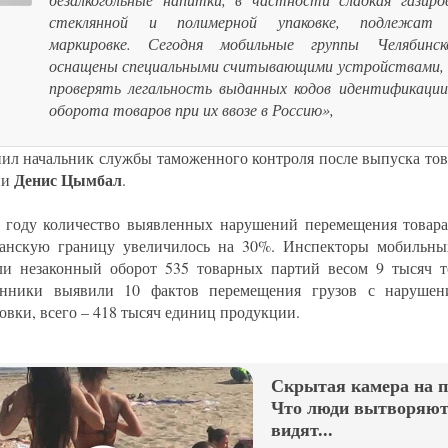
стеклянной и полимерной упаковке, подлежат о
маркировке. Сегодня мобильные группы Челябин
оснащены специальными считывающими устройствами,
проверять легальность выданных кодов идентификации
оборота товаров при их ввозе в Россию»,
нил начальник службы таможенного контроля после выпуска то
Денис Цымбал
ни
.
 году количество выявленных нарушений перемещения товара 
танскую границу увеличилось на 30%. Инспекторы мобильн
ли незаконный оборот 535 товарных партий весом 9 тысяч т
нники выявили 10 фактов перемещения грузов с нарушени
овки, всего – 418 тысяч единиц продукции.
Скрытая камера на 
Что люди вытворяют,
видят...