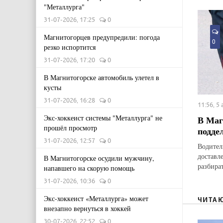
"Металлурга"
31-07-2026, 17:25
0
Магнитогорцев предупредили: погода
0
резко испортится
31-07-2026, 17:20
0
В Магнитогорске автомобиль улетел в
кусты
31-07-2026, 16:28
0
11:56, 5
Экс-хоккеист системы "Металлурга" не
В Маг
прошёл просмотр
подде
31-07-2026, 12:57
0
Водител
доставл
В Магнитогорске осудили мужчину,
разбират
напавшего на скорую помощь
31-07-2026, 10:36
0
Экс-хоккеист «Металлурга» может
ЧИТА
внезапно вернуться в хоккей
30-07-2026, 22:52
0