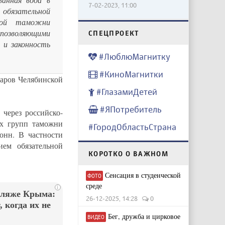
7-02-2023, 11:00
бязательной
ской таможни
 позволяющими
CПЕЦПРОЕКТ
 и законность
#ЛюблюМагнитку
#КиноМагнитки
варов Челябинской
#ГлазамиДетей
#ЯПотребитель
через российско-
ых групп таможни
#ГородОбластьСтрана
онн. В частности
ем обязательной
КОРОТКО О ВАЖНОМ
Сенсация в студенческой
ФОТО
среде
i
пляже Крыма:
26-12-2025, 14:28
0
 когда их не
Бег, дружба и цирковое
ВИДЕО