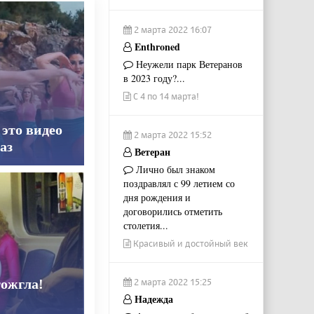
2 марта 2022 16:07
Enthroned
Неужели парк Ветеранов
в 2023 году?...
С 4 по 14 марта!
 это видео
2 марта 2022 15:52
аз
Ветеран
Лично был знаком
поздравлял с 99 летием со
дня рождения и
договорились отметить
столетия...
Красивый и достойный век
2 марта 2022 15:25
тожгла!
Надежда