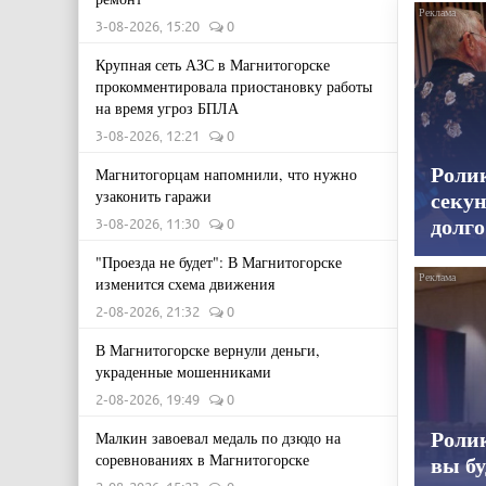
3-08-2026, 15:20
0
Крупная сеть АЗС в Магнитогорске
прокомментировала приостановку работы
на время угроз БПЛА
3-08-2026, 12:21
0
Роли
Магнитогорцам напомнили, что нужно
узаконить гаражи
секун
долго
3-08-2026, 11:30
0
"Проезда не будет": В Магнитогорске
изменится схема движения
2-08-2026, 21:32
0
В Магнитогорске вернули деньги,
украденные мошенниками
2-08-2026, 19:49
0
Ролик
Малкин завоевал медаль по дзюдо на
соревнованиях в Магнитогорске
вы бу