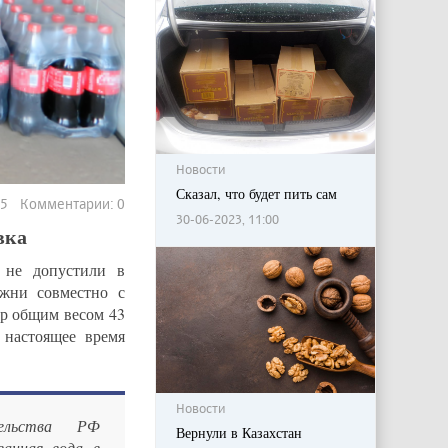
Новости
Сказал, что будет пить сам
465 Комментарии: 0
30-06-2023, 11:00
вка
 не допустили в
жни совместно с
р общим весом 43
 настоящее время
Новости
ельства РФ
Вернули в Казахстан
ванная вода в