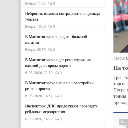
Вчера, 11:55
0
Нейросеть помогла оштрафовать владельца
участка
Вчера, 10:30
0
В Магнитогорске продают большой
магазин
Вчера, 08:59
0
Автор:
В Магнитогорске идет реконструкция
важной для города дороги
На то
6-08-2026, 22:50
0
Три то
В Магнитогорске цены на новостройки
торгов
резко выросли
Погран
тонны 
6-08-2026, 14:57
0
провод
Инспекторы ДПС продолжают проводить
рейдовые мероприятия
6-08-2026, 14:19
0