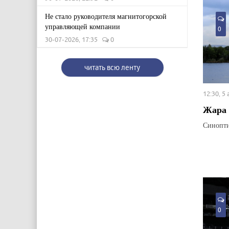
Не стало руководителя магнитогорской
управляющей компании
0
30-07-2026, 17:35
0
читать всю ленту
12:30, 5
Жара 
Синопти
0