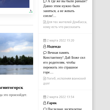
А где же вы были раньше?
Давно этим нужно было
заняться, а не жевать
сопли!...
Для тех жителей Донбасса,
кому есть что рассказать
2 марта 2022 15:20
Надежда
Вечная память
Константину! Дай Боже сил
его родителям, чтобы
пережить это страшное
горе....
Погиб, исполняя воинский
долг
агнитогорск
да это произойдет.
2 марта 2022 13:54
Гарик
Последнее десятилетие