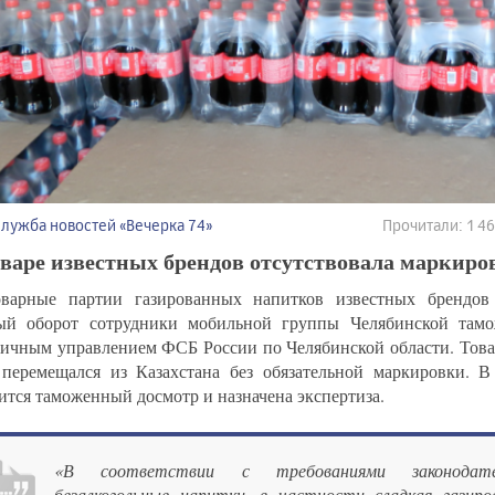
Служба новостей «Вечерка 74»
Прочитали: 1 
варе известных брендов отсутствовала маркиро
варные партии газированных напитков известных брендов
ый оборот сотрудники мобильной группы Челябинской тамо
ичным управлением ФСБ России по Челябинской области. Това
перемещался из Казахстана без обязательной маркировки. В
ится таможенный досмотр и назначена экспертиза.
«В соответствии с требованиями законодат
безалкогольные напитки, в частности сладкая газиро