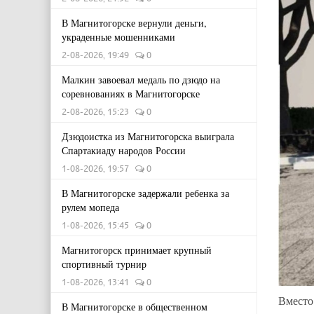
В Магнитогорске вернули деньги,
украденные мошенниками
2-08-2026, 19:49
0
Малкин завоевал медаль по дзюдо на
соревнованиях в Магнитогорске
2-08-2026, 15:23
0
Дзюдоистка из Магнитогорска выиграла
Спартакиаду народов России
1-08-2026, 19:57
0
В Магнитогорске задержали ребенка за
рулем мопеда
1-08-2026, 15:45
0
Магнитогорск принимает крупный
спортивный турнир
1-08-2026, 13:41
0
Вместо
В Магнитогорске в общественном