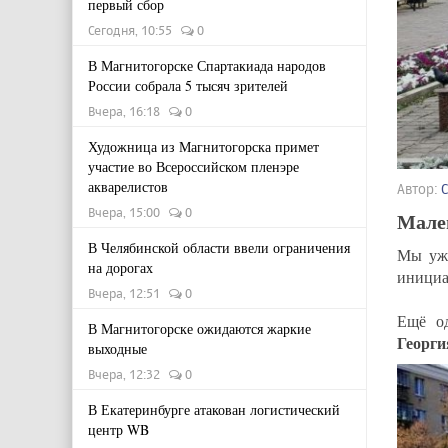
первый сбор
Сегодня, 10:55
0
В Магнитогорске Спартакиада народов
России собрала 5 тысяч зрителей
Вчера, 16:18
0
Художница из Магнитогорска примет
участие во Всероссийском пленэре
акварелистов
Автор:
Вчера, 15:00
0
Мале
В Челябинской области ввели ограничения
Мы у
на дорогах
инициа
Вчера, 12:51
0
Ещё од
В Магнитогорске ожидаются жаркие
Георг
выходные
Вчера, 12:32
0
В Екатеринбурге атакован логистический
центр WB