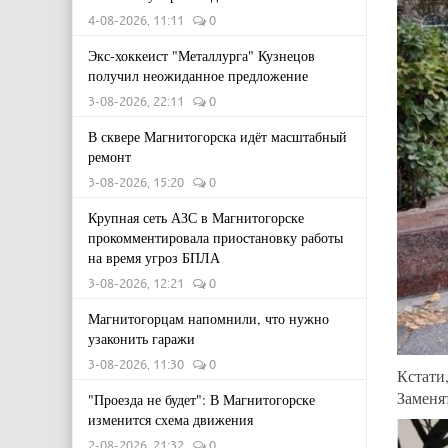
4-08-2026, 11:11
0
Экс-хоккеист "Металлурга" Кузнецов
получил неожиданное предложение
3-08-2026, 22:11
0
В сквере Магнитогорска идёт масштабный
ремонт
3-08-2026, 15:20
0
Крупная сеть АЗС в Магнитогорске
прокомментировала приостановку работы
на время угроз БПЛА
3-08-2026, 12:21
0
Магнитогорцам напомнили, что нужно
узаконить гаражи
3-08-2026, 11:30
0
Кстати
Заменя
"Проезда не будет": В Магнитогорске
изменится схема движения
2-08-2026, 21:32
0