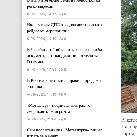
резко выросли
6-08-2026, 14:57
0
Инспекторы ДПС продолжают проводить
рейдовые мероприятия
6-08-2026, 14:19
0
В Челябинской области завершен приём
документов от кандидатов в депутаты
Госдумы
6-08-2026, 12:53
0
В России изменились правила продажи
топлива
6-08-2026, 11:19
0
«Металлург» подписал контракт с
американским игроком
5-08-2026, 21:04
0
А когд
На пар
Сын воспитанника «Металлурга» решил
карты,
играть за Канаду