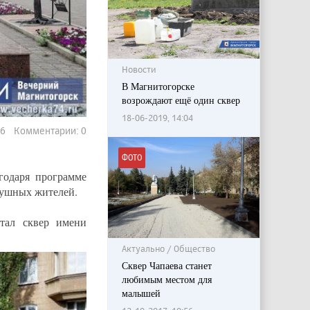
Новости
В Магнитогорске
возрождают ещё один сквер
18-06-2019, 14:04
86 Комментарии: 0
ФОТО
агодаря программе
душных жителей.
тал сквер имени
Актуально / Общество
Сквер Чапаева станет
любимым местом для
малышей