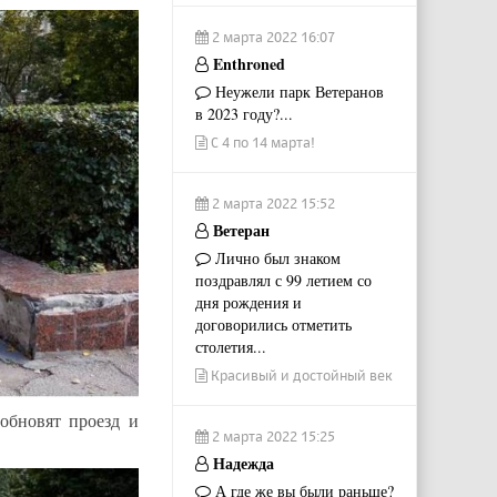
2 марта 2022 16:07
Enthroned
Неужели парк Ветеранов
в 2023 году?...
С 4 по 14 марта!
2 марта 2022 15:52
Ветеран
Лично был знаком
поздравлял с 99 летием со
дня рождения и
договорились отметить
столетия...
Красивый и достойный век
обновят проезд и
2 марта 2022 15:25
Надежда
А где же вы были раньше?