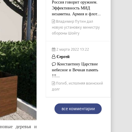
Россия говорит оружием.
Эффективность МИД
незаметна. Армия и флот...
Владимир Путин дал
новую установку министру
обороны Шойгу
2 марта 2022 13:22
Сергей
Константину Царствие
небесное и Вечная память
!!!...
Погиб, исполняя воинский
долг
все комментарии
новые деревья и