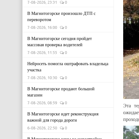
7-08-2026, 23:31
0
В Магнитогорске произошло ДТП с
переворотом
7-08-2026, 16:00
0
В Магнитогорске сегодня пройдет
массовая проверка водителей
7-08-2026, 11:55
0
Нейросеть помогла оштрафовать владельца
участка
7-08-2026, 10:30
0
В Магнитогорске продают большой
магазин
7-08-2026, 08:59
0
Эта те
ожидае
В Магнитогорске идет реконструкция
проход
важной для города дороги
6-08-2026, 22:50
0
В Магнитогорске цены на новостройки