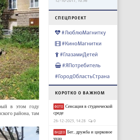
12-10-2017, 10:56
CПЕЦПРОЕКТ
#ЛюблюМагнитку
#КиноМагнитки
#ГлазамиДетей
#ЯПотребитель
#ГородОбластьСтрана
КОРОТКО О ВАЖНОМ
орый в этом году
Сенсация в студенческой
ФОТО
ского района, там
среде
26-12-2025, 14:28
0
Бег, дружба и цирковое
ВИДЕО
чудо