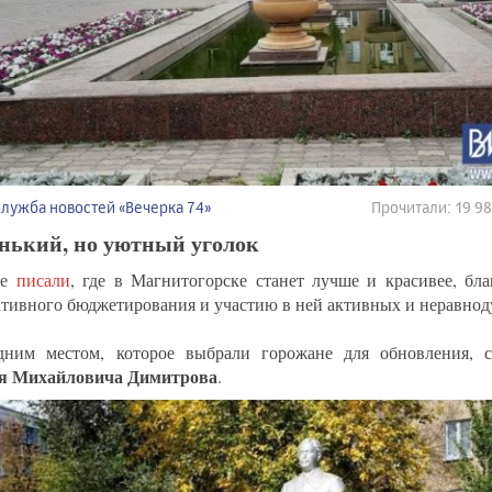
Служба новостей «Вечерка 74»
Прочитали: 19 9
нький, но уютный уголок
же
писали
, где в Магнитогорске станет лучше и красивее, бл
тивного бюджетирования и участию в ней активных и неравно
ним местом, которое выбрали горожане для обновления, с
ия Михайловича Димитрова
.