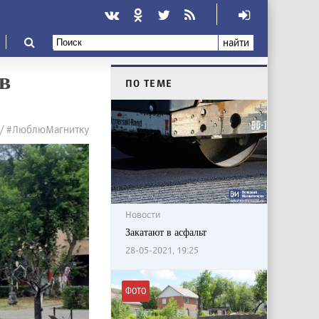
найти
в
ПО ТЕМЕ
 / #ЛюблюМагнитку
Новости
Закатают в асфальт
28-05-2021, 19:25
ФОТО