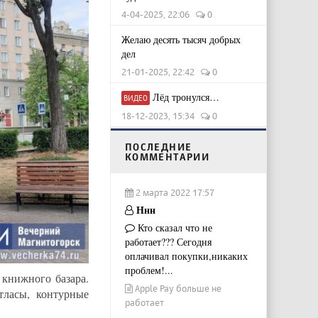
4-04-2025, 22:06
0
Желаю десять тысяч добрых
дел
21-01-2025, 22:42
0
Лёд тронулся…
ВИДЕО
18-12-2023, 15:34
0
ПОСЛЕДНИЕ
КОММЕНТАРИИ
2 марта 2022 17:57
Ннн
Кто сказал что не
работает??? Сегодня
оплачивал покупки,никаких
проблем!...
 книжного базара.
Apple Pay больше не
ласы, контурные
работает