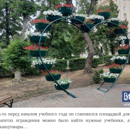
а-то перед началом учебного года он становился площадкой для
апетах ограждения можно было найти нужные учебники, ат
 канцтовары…