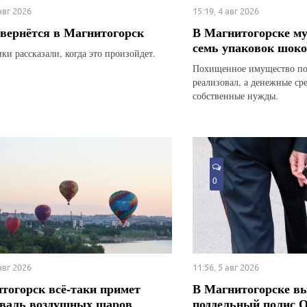
 авг 2026
15:19, 4 авг 2026
вернётся в Магнитогорск
В Магнитогорске м
семь упаковок шоко
ки рассказали, когда это произойдет.
Похищенное имущество по
реализовал, а денежные ср
собственные нужды.
0
 авг 2026
11:56, 5 авг 2026
тогорск всё-таки примет
В Магнитогорске в
валь воздушных шаров
поддельный полис