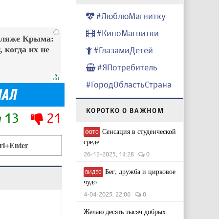
#ЛюблюМагнитку
#КиноМагнитки
i
пляже Крыма:
 когда их не
#ГлазамиДетей
#ЯПотребитель
#ГородОбластьСтрана
КОРОТКО О ВАЖНОМ
13
21
Сенсация в студенческой
ФОТО
среде
rl+Enter
26-12-2025, 14:28
0
Бег, дружба и цирковое
ВИДЕО
чудо
4-04-2025, 22:06
0
Желаю десять тысяч добрых