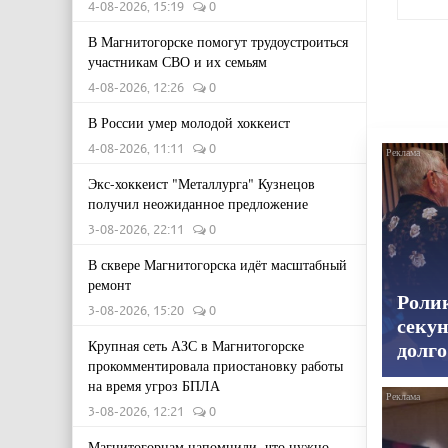
4-08-2026, 15:19
0
В Магнитогорске помогут трудоустроиться
участникам СВО и их семьям
4-08-2026, 12:26
0
В России умер молодой хоккеист
4-08-2026, 11:11
0
Экс-хоккеист "Металлурга" Кузнецов
получил неожиданное предложение
3-08-2026, 22:11
0
В сквере Магнитогорска идёт масштабный
ремонт
Роли
3-08-2026, 15:20
0
секун
Крупная сеть АЗС в Магнитогорске
долго
прокомментировала приостановку работы
на время угроз БПЛА
3-08-2026, 12:21
0
Магнитогорцам напомнили, что нужно