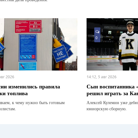
0
 авг 2026
14:12, 5 авг 2026
сии изменились правила
Сын воспитанника 
жи топлива
решил играть за Ка
ываем, к чему нужно быть готовым
Алексей Кулемин уже дебю
илистам.
юниорскую сборную.