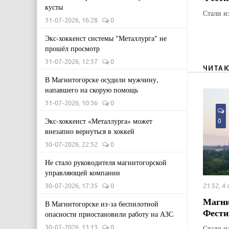
кусты
Стали и
31-07-2026, 16:28
0
Экс-хоккеист системы "Металлурга" не
прошёл просмотр
31-07-2026, 12:57
0
ЧИТА
В Магнитогорске осудили мужчину,
напавшего на скорую помощь
31-07-2026, 10:36
0
Экс-хоккеист «Металлурга» может
0
внезапно вернуться в хоккей
30-07-2026, 22:52
0
Не стало руководителя магнитогорской
управляющей компании
30-07-2026, 17:35
0
21:52, 4
Магни
В Магнитогорске из-за беспилотной
Фести
опасности приостановили работу на АЗС
30-07-2026, 13:13
0
Стали и