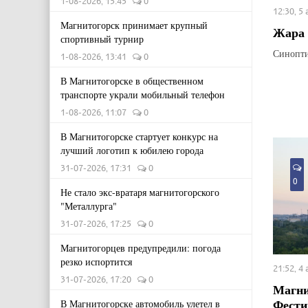
1-08-2026, 15:45
0
12:30, 5
Магнитогорск принимает крупный
Жара 
спортивный турнир
Синопти
1-08-2026, 13:41
0
В Магнитогорске в общественном
транспорте украли мобильный телефон
1-08-2026, 11:07
0
В Магнитогорске стартует конкурс на
лучший логотип к юбилею города
31-07-2026, 17:31
0
0
Не стало экс-вратаря магнитогорского
"Металлурга"
31-07-2026, 17:25
0
Магнитогорцев предупредили: погода
резко испортится
21:52, 4
31-07-2026, 17:20
0
Магни
Фести
В Магнитогорске автомобиль улетел в