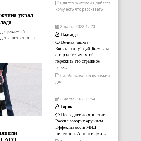
Для тех жителей Донбасса,
кому есть что рассказать
ужчина украл
лада
2 марта 2022 15:20
дозреваемый
Надежда
едства потратил на
Вечная память
Константину! Дай Боже сил
его родителям, чтобы
пережить это страшное
горе....
Погиб, исполняя воинский
долг
2 марта 2022 13:54
Гарик
Последнее десятилетие
Россия говорит оружием.
Эффективность МИД
ыявили
незаметна. Армия и флот...
 ОСАГО