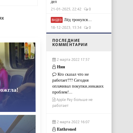
дел
21-01-2025, 22:42
0
ях
Лёд тронулся…
ВИДЕО
18-12-2023, 15:34
0
ПОСЛЕДНИЕ
КОММЕНТАРИИ
2 марта 2022 17:57
Ннн
Кто сказал что не
работает??? Сегодня
оплачивал покупки,никаких
тожгла!
проблем!...
Apple Pay больше не
работает
2 марта 2022 16:07
Enthroned