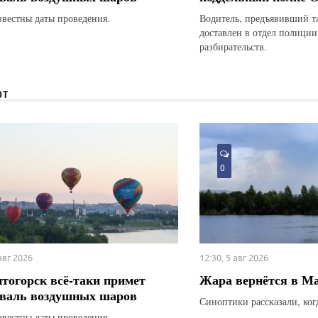
звестны даты проведения.
Водитель, предъявивший т
доставлен в отдел полици
разбирательств.
ЮТ
0
 авг 2026
12:30, 5 авг 2026
тогорск всё-таки примет
Жара вернётся в М
валь воздушных шаров
Синоптики рассказали, ког
звестны даты проведения.