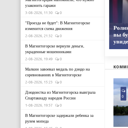
узаконить гаражи
3-08-2026, 11:30
0
"Проезда не будет": В Магнитогорске
Ролик
изменится схема движения
вы бу
2-08-2026, 21:32
0
увид
В Магнитогорске вернули деньги,
украденные мошенниками
2-08-2026, 19:49
0
КОММ
Малкин завоевал медаль по дзюдо на
соревнованиях в Магнитогорске
2-08-2026, 15:23
0
Дзюдоистка из Магнитогорска выиграла
0
Спартакиаду народов России
1-08-2026, 19:57
0
В Магнитогорске задержали ребенка за
рулем мопеда