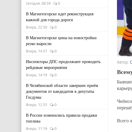
Сегодня, 08:59
0
В Магнитогорске идет реконструкция
важной для города дороги
Вчера, 22:50
0
В Магнитогорске цены на новостройки
резко выросли
Вчера, 14:57
0
Инспекторы ДПС продолжают проводить
Автор:
рейдовые мероприятия
Всему
Вчера, 14:19
0
Бывший
В Челябинской области завершен приём
карьеру
документов от кандидатов в депутаты
Госдумы
Чибисо
Вчера, 12:53
0
перешёл
В России изменились правила продажи
Всего х
топлива
Вчера, 11:19
0