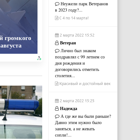
Неужели парк Ветеранов
в 2023 году?...
С 4 по 14 марта!
2 марта 2022 15:52
й громкого
Ветеран
августа
Лично был знаком
поздравлял с 99 летием со
дня рождения и
договорились отметить
столетия...
Красивый и достойный век
2 марта 2022 15:25
Надежда
А где же вы были раньше?
Давно этим нужно было
заняться, а не жевать
сопли!...