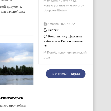
Владимир Путин дал
новую установку министру
акой документ,
обороны Шойгу
и для дальнейших
2 марта 2022 13:22
Сергей
Константину Царствие
небесное и Вечная память
!!!...
Погиб, исполняя воинский
долг
все комментарии
агнитогорск
да это произойдет.