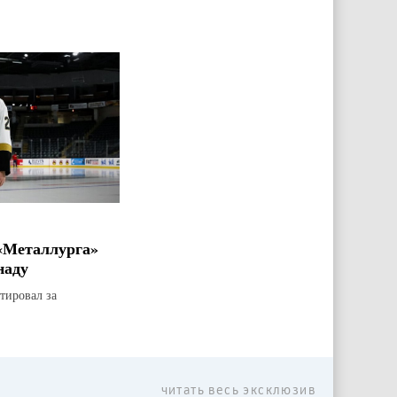
«Металлурга»
наду
тировал за
читать весь эксклюзив