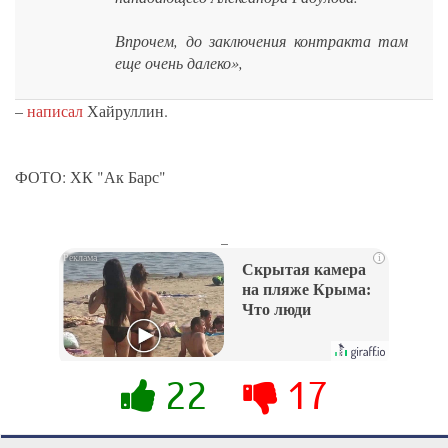
Впрочем, до заключения контракта там
еще очень далеко»,
–
написал
Хайруллин.
ФОТО: ХК "Ак Барс"
_
i
Скрытая камера
на пляже Крыма:
Что люди
вытворяют, когда
их не видят...
22
17