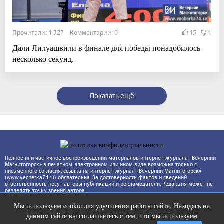
Прочитали: 1 327 Комментарии: 0
15
1
Дали Лилуашвили в финале для победы понадобилось
несколько секунд.
Показать ещё
Полное или частичное воспроизведении материалов интернет-журнала «Вечерний
Магнитогорск» в печатном, электронном или ином виде возможна только с
письменного согласия, ссылка на интернет-журнал «Вечерний Магнитогорск»
(www.vecherka74.ru) обязательна. За достоверность фактов и сведений
ответственность несут авторы публикаций и рекламодатели. Редакция может не
разделять точку зрения автора.
Мы используем cookie для улучшения работы сайта. Находясь на
Ролик из Омска: вы будете смеяться
i
данном сайте вы соглашаетесь с тем, что мы используем
долго