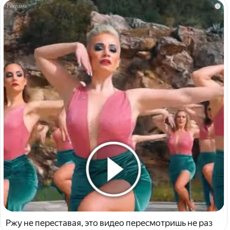
i
Ржу не переставая, это видео пересмотришь не раз