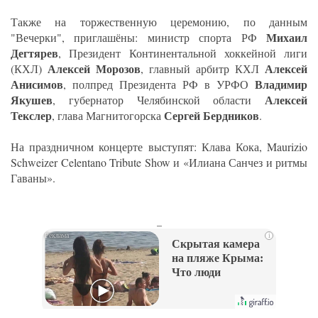
Также на торжественную церемонию, по данным
Михаил
"Вечерки", приглашёны: министр спорта РФ
Дегтярев
, Президент Континентальной хоккейной лиги
Алексей Морозов
Алексей
(КХЛ)
, главный арбитр КХЛ
Анисимов
Владимир
, полпред Президента РФ в УРФО
Якушев
Алексей
, губернатор Челябинской области
Текслер
Сергей Бердников
, глава Магнитогорска
.
На праздничном концерте выступят: Клава Кока, Maurizio
Schweizer Celentano Tribute Show и «Илиана Санчез и ритмы
Гаваны».
_
i
Скрытая камера
на пляже Крыма:
Что люди
вытворяют, когда
их не видят...