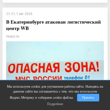
23:31, 7 авг 2026
В Екатеринбурге атакован логистический
центр WB
Новости
Мы используем cookie для улучшения работы сайта. Находясь на
Ролик из Омска: вы будете смеяться
i
данном сайте вы соглашаетесь с тем, что мы используем
долго
Яндекс.Метрику и собираем cookie-файлы.
Принять
Подробнее
Подробнее