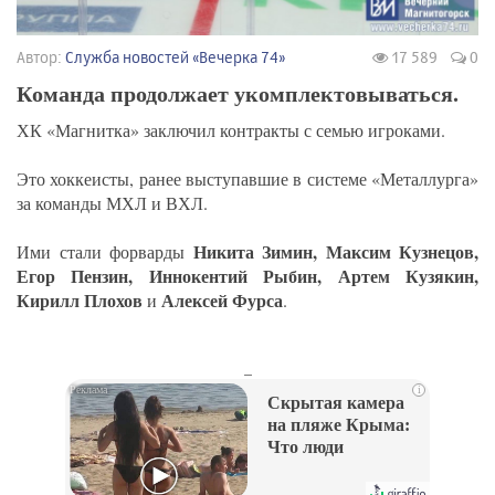
Автор:
Служба новостей «Вечерка 74»
17 589
0
Команда продолжает укомплектовываться.
ХК «Магнитка» заключил контракты с семью игроками.
Это хоккеисты, ранее выступавшие в системе «Металлурга»
за команды МХЛ и ВХЛ.
Никита Зимин, Максим Кузнецов,
Ими стали форварды
Егор Пензин, Иннокентий Рыбин, Артем Кузякин,
Кирилл Плохов
Алексей Фурса
и
.
_
i
Скрытая камера
на пляже Крыма:
Что люди
вытворяют, когда
их не видят...