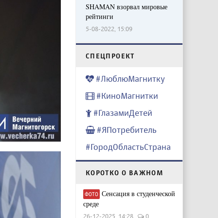
SHAMAN взорвал мировые
рейтинги
5-08-2022, 15:09
CПЕЦПРОЕКТ
#ЛюблюМагнитку
#КиноМагнитки
#ГлазамиДетей
#ЯПотребитель
#ГородОбластьСтрана
КОРОТКО О ВАЖНОМ
Сенсация в студенческой
ФОТО
среде
26-12-2025, 14:28
0