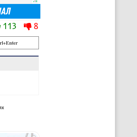
113
8
rl+Enter
ях
i