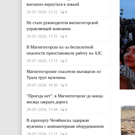
внезапно вернуться в хоккей
30-07-2026, 22:52
0
Не стало руководителя магнитогорской
управляющей компании
30-07-2026, 17:35
0
В Магнитогорске из-за беспилотной
опасности приостановили работу на АЗС
30-07-2026, 13:13
0
Магнитогорские спасатели вытащили из
Урала труп мужчины
29-07-2026, 16:30
0
"Проезда нет": в Магнитогорске до конца
месяца закрыта дорога
29-07-2026, 13:49
0
В аэропорту Челябинска задержан
мужчина с компьютерным оборудованием
29-07-2026, 11:27
0