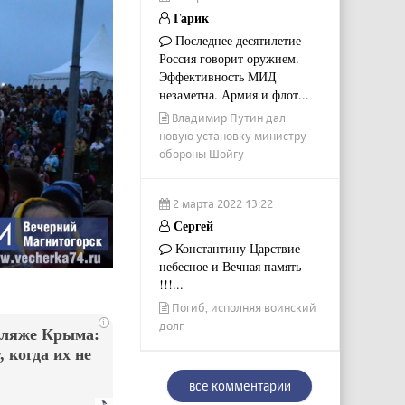
Гарик
Последнее десятилетие
Россия говорит оружием.
Эффективность МИД
незаметна. Армия и флот...
Владимир Путин дал
новую установку министру
обороны Шойгу
2 марта 2022 13:22
Сергей
Константину Царствие
небесное и Вечная память
!!!...
Погиб, исполняя воинский
i
долг
пляже Крыма:
 когда их не
все комментарии