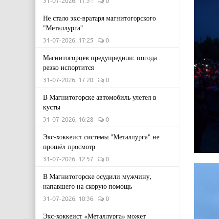
31-07-2026, 17:31
0
Не стало экс-вратаря магнитогорского
"Металлурга"
31-07-2026, 17:25
0
Магнитогорцев предупредили: погода
резко испортится
31-07-2026, 17:20
0
В Магнитогорске автомобиль улетел в
кусты
31-07-2026, 16:28
0
Экс-хоккеист системы "Металлурга" не
прошёл просмотр
31-07-2026, 12:57
0
В Магнитогорске осудили мужчину,
напавшего на скорую помощь
31-07-2026, 10:36
0
Экс-хоккеист «Металлурга» может