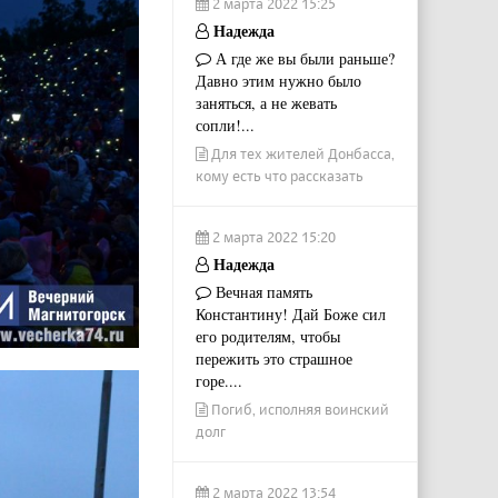
2 марта 2022 15:25
Надежда
А где же вы были раньше?
Давно этим нужно было
заняться, а не жевать
сопли!...
Для тех жителей Донбасса,
кому есть что рассказать
2 марта 2022 15:20
Надежда
Вечная память
Константину! Дай Боже сил
его родителям, чтобы
пережить это страшное
горе....
Погиб, исполняя воинский
долг
2 марта 2022 13:54