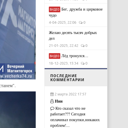
Бег, дружба и цирковое
ВИДЕО
чудо
4-04-2025, 22:06
0
Желаю десять тысяч добрых
дел
21-01-2025, 22:42
0
Лёд тронулся…
ВИДЕО
18-12-2023, 15:34
0
ПОСЛЕДНИЕ
КОММЕНТАРИИ
станем".
2 марта 2022 17:57
Ннн
Кто сказал что не
работает??? Сегодня
оплачивал покупки,никаких
проблем!...