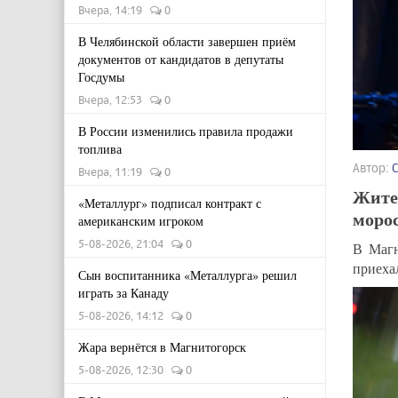
Вчера, 14:19
0
В Челябинской области завершен приём
документов от кандидатов в депутаты
Госдумы
Вчера, 12:53
0
В России изменились правила продажи
топлива
Автор:
Вчера, 11:19
0
Жите
«Металлург» подписал контракт с
моро
американским игроком
5-08-2026, 21:04
0
В Магн
приеха
Сын воспитанника «Металлурга» решил
играть за Канаду
5-08-2026, 14:12
0
Жара вернётся в Магнитогорск
5-08-2026, 12:30
0