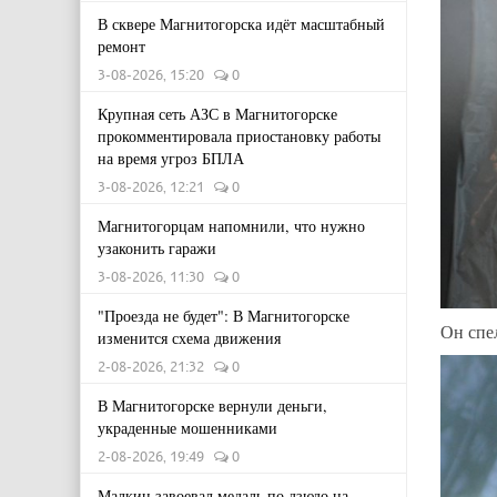
В сквере Магнитогорска идёт масштабный
ремонт
3-08-2026, 15:20
0
Крупная сеть АЗС в Магнитогорске
прокомментировала приостановку работы
на время угроз БПЛА
3-08-2026, 12:21
0
Магнитогорцам напомнили, что нужно
узаконить гаражи
3-08-2026, 11:30
0
"Проезда не будет": В Магнитогорске
Он спе
изменится схема движения
2-08-2026, 21:32
0
В Магнитогорске вернули деньги,
украденные мошенниками
2-08-2026, 19:49
0
Малкин завоевал медаль по дзюдо на