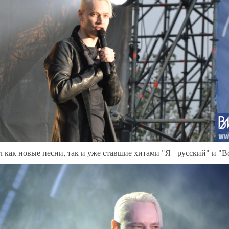
л как новые песни, так и уже ставшие хитами "Я - русский" и "В