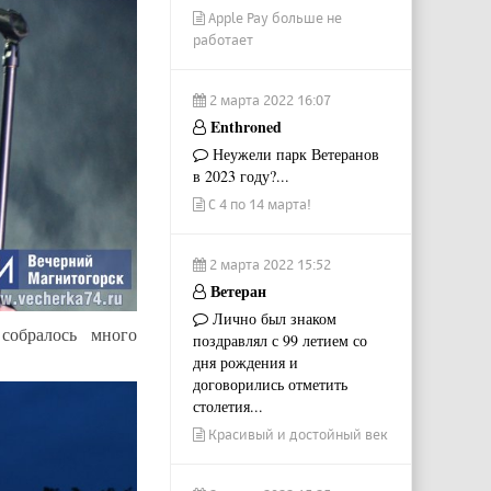
Apple Pay больше не
работает
2 марта 2022 16:07
Enthroned
Неужели парк Ветеранов
в 2023 году?...
С 4 по 14 марта!
2 марта 2022 15:52
Ветеран
Лично был знаком
собралось много
поздравлял с 99 летием со
дня рождения и
договорились отметить
столетия...
Красивый и достойный век