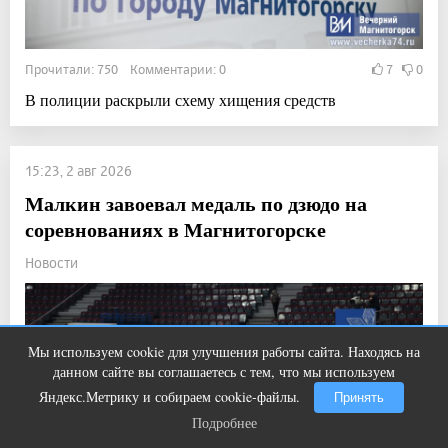
Прочитали: 750 Комментарии: 0
7
0
В полиции раскрыли схему хищения средств
15:23, 2 авг 2026
Малкин завоевал медаль по дзюдо на
соревнованиях в Магнитогорске
Новости
Мы используем cookie для улучшения работы сайта. Находясь на
Ролик из Омска: вы будете смеяться
i
данном сайте вы соглашаетесь с тем, что мы используем
долго
Яндекс.Метрику и собираем cookie-файлы.
Принять
Подробнее
Подробнее