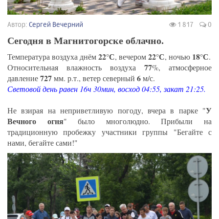
Автор:
Сергей Вечерний
1 817
0
Сегодня в Магнитогорске облачно.
22°С
22°С
18°С
Температура воздуха днём
, вечером
, ночью
.
77
Относительная влажность воздуха
%, атмосферное
727
6
давление
мм. р.т., ветер северный
м/с.
Световой день равен 16ч 30мин, восход 04:55, закат 21:25.
У
Не взирая на неприветливую погоду, вчера в парке "
Вечного огня
" было многолюдно. Прибыли на
традиционную пробежку участники группы "Бегайте с
нами, бегайте сами!"