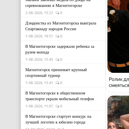
соревнованиях в Магнитогорске
2-08-2026, 15:23
0
Дзюдоистка из Магнитогорска выиграла
Спартакиаду народов России
1-08-2026, 19:57
0
В Магнитогорске задержали ребенка за
рулем мопеда
1-08-2026, 15:45
0
Магнитогорск принимает крупный
спортивный турнир
Ролик дл
1-08-2026, 13:41
0
смеяться
В Магнитогорске в общественном
транспорте украли мобильный телефон
1-08-2026, 11:07
0
В Магнитогорске стартует конкурс на
лучший логотип к юбилею города