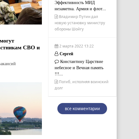
Эффективность МИД
незаметна. Армия и флот...
Владимир Путин дал
новую установку министру
обороны Шойгу
могут
астникам СВО и
2 марта 2022 13:22
Сергей
Константину Царствие
вакансий
небесное и Вечная память
!!!...
Погиб, исполняя воинский
долг
все комментарии