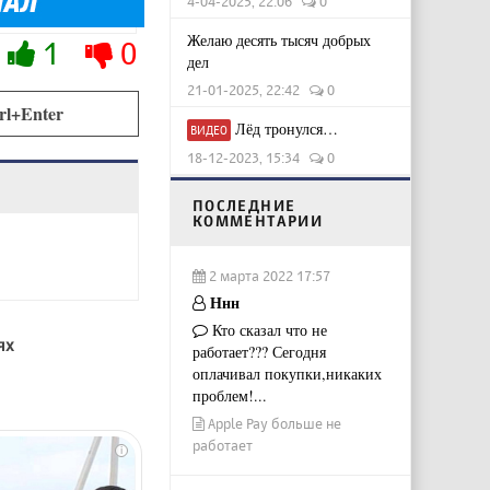
4-04-2025, 22:06
0
Желаю десять тысяч добрых
1
0
дел
21-01-2025, 22:42
0
rl+Enter
Лёд тронулся…
ВИДЕО
18-12-2023, 15:34
0
ПОСЛЕДНИЕ
КОММЕНТАРИИ
2 марта 2022 17:57
Ннн
Кто сказал что не
ях
работает??? Сегодня
оплачивал покупки,никаких
проблем!...
Apple Pay больше не
работает
i