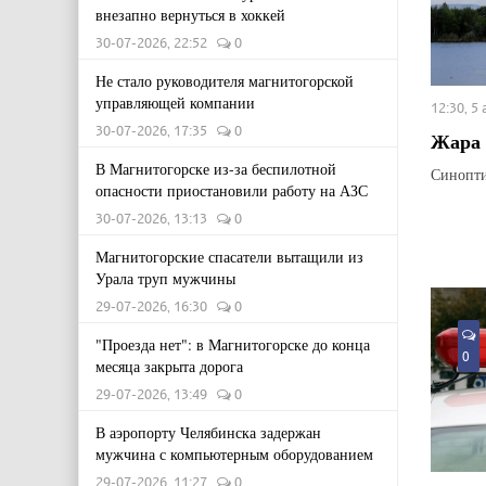
внезапно вернуться в хоккей
30-07-2026, 22:52
0
Не стало руководителя магнитогорской
управляющей компании
12:30, 5
30-07-2026, 17:35
0
Жара 
В Магнитогорске из-за беспилотной
Синопти
опасности приостановили работу на АЗС
30-07-2026, 13:13
0
Магнитогорские спасатели вытащили из
Урала труп мужчины
29-07-2026, 16:30
0
"Проезда нет": в Магнитогорске до конца
0
месяца закрыта дорога
29-07-2026, 13:49
0
В аэропорту Челябинска задержан
мужчина с компьютерным оборудованием
29-07-2026, 11:27
0