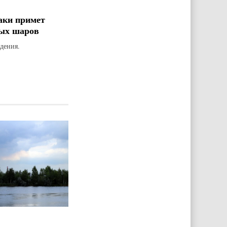
аки примет
ых шаров
дения.