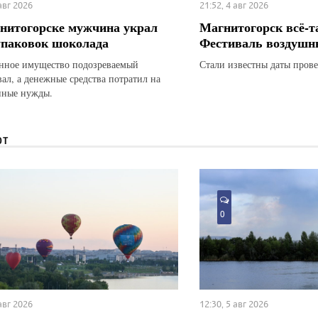
 авг 2026
21:52, 4 авг 2026
нитогорске мужчина украл
Магнитогорск всё-т
упаковок шоколада
Фестиваль воздушн
ное имущество подозреваемый
Стали известны даты прове
вал, а денежные средства потратил на
нные нужды.
ЮТ
0
 авг 2026
12:30, 5 авг 2026