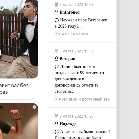
2 марта 2022 16:07
Enthroned
Неужели парк Ветеранов
в 2023 году?...
С 4 по 14 марта!
2 марта 2022 15:52
Ветеран
Лично был знаком
поздравлял с 99 летием со
дня рождения и
договорились отметить
авит вас без
столетия...
раз
Красивый и достойный век
i
2 марта 2022 15:25
Надежда
А где же вы были раньше?
Давно этим нужно было