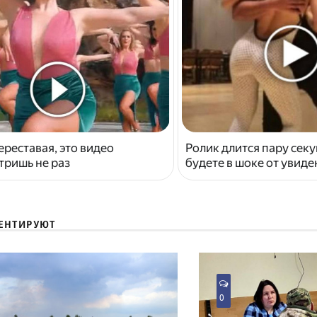
ереставая, это видео
Ролик длится пару секу
тришь не раз
будете в шоке от увид
ЕНТИРУЮТ
0