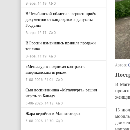
Вчера, 14:19
0
В Челябинской области завершен приём
документов от кандидатов в депутаты
Госдумы
Вчера, 12:53
0
В России изменились правила продажи
топлива
Вчера, 11:19
0
Автор:
«Металлург» подписал контракт с
американским игроком
Пост
5-08-2026, 21:04
0
В Магн
Сын воспитанника «Металлурга» решил
происш
играть за Канаду
женщин
5-08-2026, 14:12
0
13 июл
Жара вернётся в Магнитогорск
мобиль
5-08-2026, 12:30
0
движен
направ