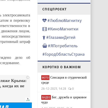
CПЕЦПРОЕКТ
 электросамоката
катом и перевозку
#ЛюблюМагнитку
ответственности в
#КиноМагнитки
 движения лицом,
непосредственно
#ГлазамиДетей
стративный штраф
#ЯПотребитель
#ГородОбластьСтрана
уждено дело об
следование.
КОРОТКО О ВАЖНОМ
Сенсация в студенческой
i
ФОТО
пляже Крыма:
среде
 когда их не
26-12-2025, 14:28
0
Бег, дружба и цирковое
ВИДЕО
чудо