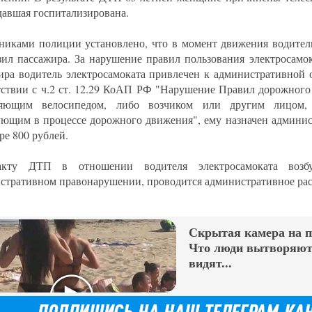
давшая госпитализирована.
никами полиции установлено, что в момент движения водитель
зил пассажира. За нарушение правил пользования электросамо
ира водитель электросамоката привлечен к административной 
тствии с ч.2 ст. 12.29 КоАП РФ "Нарушение Правил дорожного
ляющим велосипедом, либо возчиком или другим лицом, 
ующим в процессе дорожного движения", ему назначен админи
ре 800 рублей.
кту ДТП в отношении водителя электросамоката возб
стративном правонарушении, проводится административное рас
Скрытая камера на 
Что люди вытворяют,
видят...