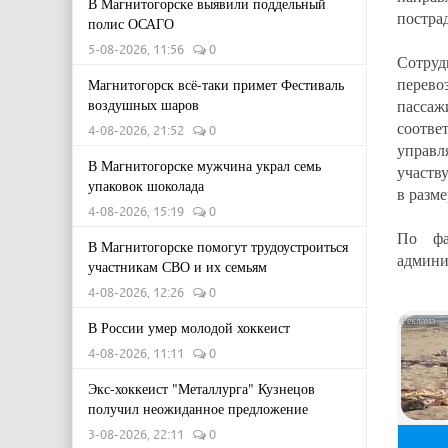
В Магнитогорске выявили поддельный
постра
полис ОСАГО
5-08-2026, 11:56
0
Сотруд
перево
Магнитогорск всё-таки примет Фестиваль
воздушных шаров
пассаж
соотве
4-08-2026, 21:52
0
управ
В Магнитогорске мужчина украл семь
участв
упаковок шоколада
в разме
4-08-2026, 15:19
0
По фа
В Магнитогорске помогут трудоустроиться
админи
участникам СВО и их семьям
4-08-2026, 12:26
0
В России умер молодой хоккеист
4-08-2026, 11:11
0
Экс-хоккеист "Металлурга" Кузнецов
получил неожиданное предложение
3-08-2026, 22:11
0