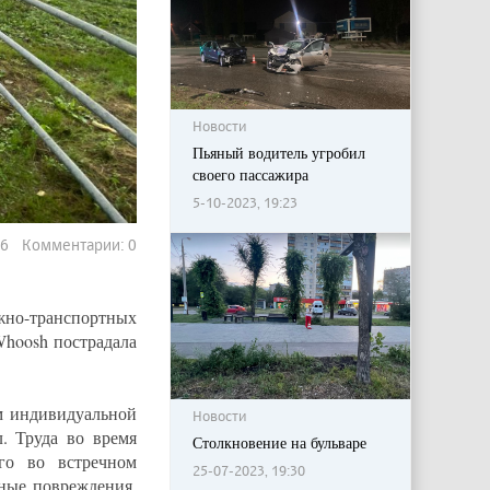
Новости
Пьяный водитель угробил
своего пассажира
5-10-2023, 19:23
806 Комментарии: 0
ожно-транспортных
Whoosh пострадала
ом индивидуальной
Новости
. Труда во время
Столкновение на бульваре
го во встречном
25-07-2023, 19:30
ные повреждения,