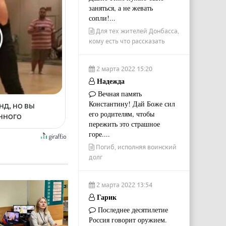
заняться, а не жевать
сопли!...
Для тех жителей Донбасса,
кому есть что рассказать
2 марта 2022 15:20
Надежда
Вечная память
Константину! Дай Боже сил
нд, но вы
его родителям, чтобы
енного
пережить это страшное
горе....
Погиб, исполняя воинский
долг
2 марта 2022 13:54
Гарик
Последнее десятилетие
Россия говорит оружием.