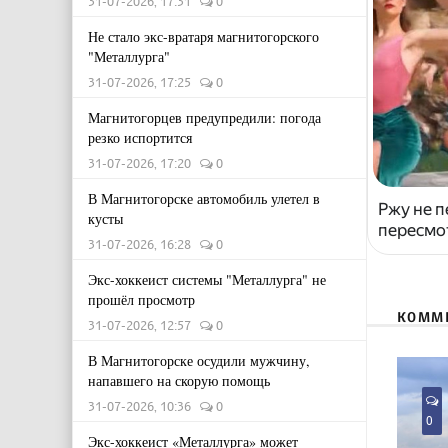
31-07-2026, 17:31
0
Не стало экс-вратаря магнитогорского
"Металлурга"
31-07-2026, 17:25
0
Магнитогорцев предупредили: погода
резко испортится
31-07-2026, 17:20
0
В Магнитогорске автомобиль улетел в
Ржу не п
кусты
пересмо
31-07-2026, 16:28
0
Экс-хоккеист системы "Металлурга" не
прошёл просмотр
КОММ
31-07-2026, 12:57
0
В Магнитогорске осудили мужчину,
напавшего на скорую помощь
31-07-2026, 10:36
0
0
Экс-хоккеист «Металлурга» может