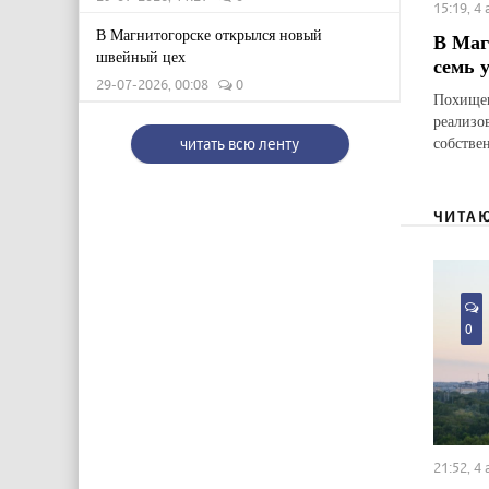
15:19, 4
В Магнитогорске открылся новый
В Маг
швейный цех
семь 
29-07-2026, 00:08
0
Похищен
реализо
собстве
читать всю ленту
ЧИТА
0
21:52, 4