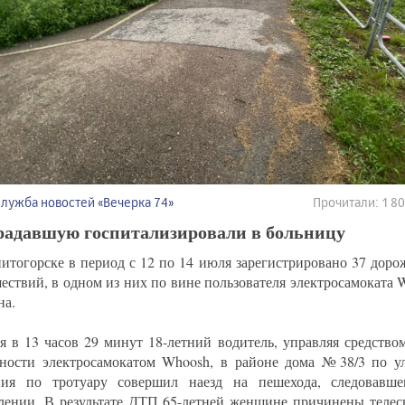
Служба новостей «Вечерка 74»
Прочитали: 1 
радавшую госпитализировали в больницу
итогорске в период с 12 по 14 июля зарегистрировано 37 дор
ествий, в одном из них по вине пользователя электросамоката 
а.
я в 13 часов 29 минут 18-летний водитель, управляя средств
ности электросамокатом Whoosh, в районе дома №38/3 по ул
ия по тротуару совершил наезд на пешехода, следовавше
лении. В результате ДТП 65-летней женщине причинены телес