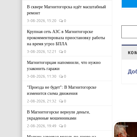
В сквере Магнитогорска идёт масштабный
ремонт
3-08-2026, 15:20
0
Крупная сеть АЗС в Магнитогорске
прокомментировала приостановку работы
на время угроз БПЛА
3-08-2026, 12:21
0
КО
Магнитогорцам напомнили, что нужно
узаконить гаражи
До
3-08-2026, 11:30
0
"Проезда не будет": В Магнитогорске
изменится схема движения
2-08-2026, 21:32
0
В Магнитогорске вернули деньги,
украденные мошенниками
2-08-2026, 19:49
0
Малкин завоевал медаль по дзюдо на