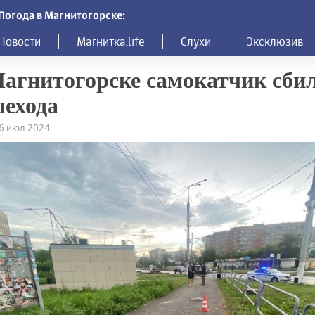
Погода в Магнитогорске:
Новости
Магнитка.life
Слухи
Эксклюзив
агнитогорске самокатчик сби
ехода
16 июл 2024