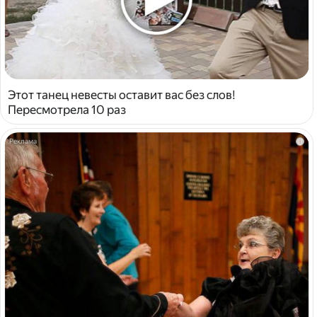
Этот танец невесты оставит вас без слов!
Пересмотрела 10 раз
i