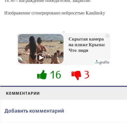
14.30 – награждение победителей, закрытие.
Изображение сгенерировано нейросетью Kandinsky
_
i
Скрытая камера
на пляже Крыма:
Что люди
вытворяют, когда
их не видят...
16
3
КОММЕНТАРИИ
Добавить комментарий