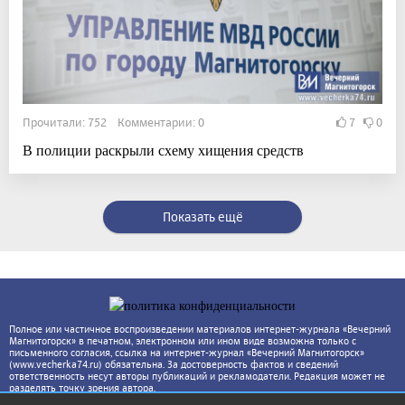
Прочитали: 752 Комментарии: 0
7
0
В полиции раскрыли схему хищения средств
Показать ещё
Полное или частичное воспроизведении материалов интернет-журнала «Вечерний
Магнитогорск» в печатном, электронном или ином виде возможна только с
письменного согласия, ссылка на интернет-журнал «Вечерний Магнитогорск»
(www.vecherka74.ru) обязательна. За достоверность фактов и сведений
ответственность несут авторы публикаций и рекламодатели. Редакция может не
разделять точку зрения автора.