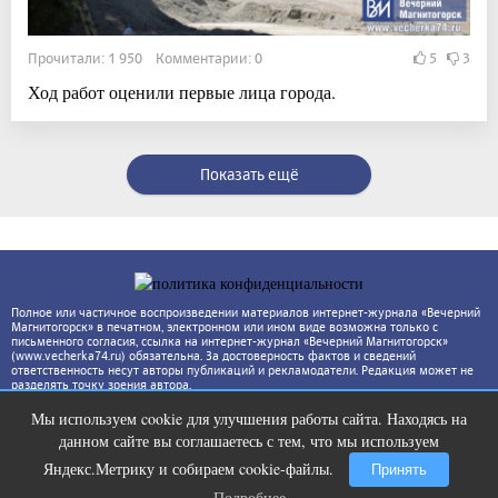
Прочитали: 1 950 Комментарии: 0
5
3
Ход работ оценили первые лица города.
Показать ещё
Полное или частичное воспроизведении материалов интернет-журнала «Вечерний
Магнитогорск» в печатном, электронном или ином виде возможна только с
письменного согласия, ссылка на интернет-журнал «Вечерний Магнитогорск»
(www.vecherka74.ru) обязательна. За достоверность фактов и сведений
ответственность несут авторы публикаций и рекламодатели. Редакция может не
разделять точку зрения автора.
Мы используем cookie для улучшения работы сайта. Находясь на
Смолов призвал российских
i
данном сайте вы соглашаетесь с тем, что мы используем
футболистов покинуть страну
Яндекс.Метрику и собираем cookie-файлы.
Принять
Подробнее
Подробнее