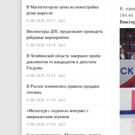
В Магнитогорске цены на новостройки
В пар
резко выросли
184.44
6-08-2026, 14:57
0
Виктор
Инспекторы ДПС продолжают проводить
рейдовые мероприятия
6-08-2026, 14:19
0
В Челябинской области завершен приём
документов от кандидатов в депутаты
Госдумы
6-08-2026, 12:53
0
В России изменились правила продажи
топлива
6-08-2026, 11:19
0
«Металлург» подписал контракт с
американским игроком
5-08-2026, 21:04
0
Сын воспитанника «Металлурга» решил