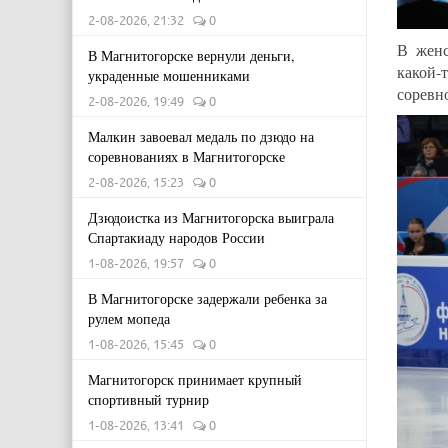
2-08-2026, 21:32
0
В женс
В Магнитогорске вернули деньги,
какой-
украденные мошенниками
соревно
2-08-2026, 19:49
0
Малкин завоевал медаль по дзюдо на
соревнованиях в Магнитогорске
2-08-2026, 15:23
0
Дзюдоистка из Магнитогорска выиграла
Спартакиаду народов России
1-08-2026, 19:57
0
В Магнитогорске задержали ребенка за
рулем мопеда
1-08-2026, 15:45
0
Магнитогорск принимает крупный
спортивный турнир
1-08-2026, 13:41
0