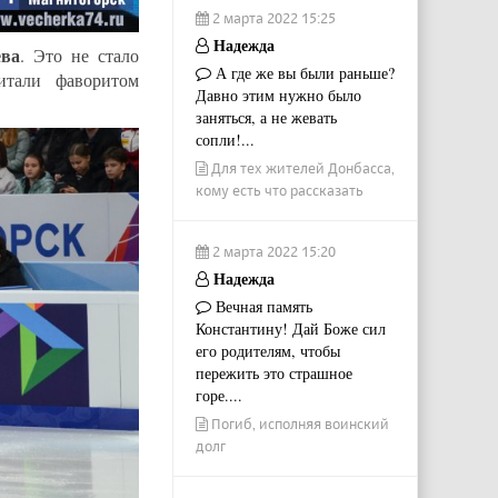
2 марта 2022 15:25
Надежда
ёва
. Это не стало
А где же вы были раньше?
итали фаворитом
Давно этим нужно было
заняться, а не жевать
сопли!...
Для тех жителей Донбасса,
кому есть что рассказать
2 марта 2022 15:20
Надежда
Вечная память
Константину! Дай Боже сил
его родителям, чтобы
пережить это страшное
горе....
Погиб, исполняя воинский
долг