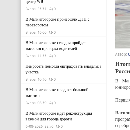
центр WB
Вчера, 23:31
0
В Магнитогорске произошло ДТП с
переворотом
Вчера, 16:00
0
В Магнитогорске сегодня пройдет
массовая проверка водителей
Автор:
Вчера, 11:55
0
Итоги
Нейросеть помогла оштрафовать владельца
Росси
участка
Вчера, 10:30
0
В Маг
юниорс
В Магнитогорске продают большой
магазин
Первым
Вчера, 08:59
0
Васили
В Магнитогорске идет реконструкция
програ
важной для города дороги
серебро
6-08-2026, 22:50
0