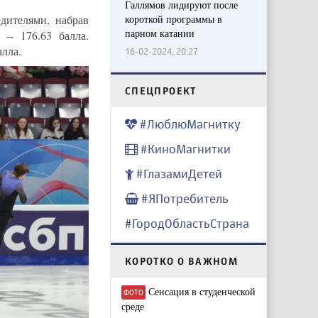
Галлямов лидируют после
дителями, набрав
короткой программы в
парном катании
-- 176.63 балла.
алла.
16-02-2024, 20:27
CПЕЦПРОЕКТ
#ЛюблюМагнитку
#КиноМагнитки
#ГлазамиДетей
#ЯПотребитель
#ГородОбластьСтрана
КОРОТКО О ВАЖНОМ
Сенсация в студенческой
ФОТО
среде