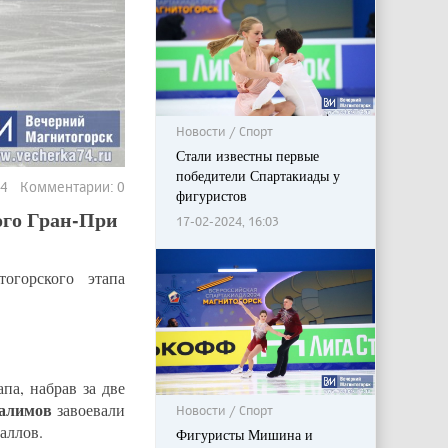
Новости / Спорт
Стали известны первые
победители Спартакиады у
914 Комментарии: 0
фигуристов
ого Гран-При
17-02-2024, 16:03
огорского этапа
па, набрав за две
салимов
завоевали
Новости / Спорт
баллов.
Фигуристы Мишина и