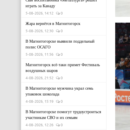
играть за Канаду
5-08-2026, 14:12
0
Жара вернётся в Магнитогорск
5-08-2026, 12:30
0
В Магнитогорске выявили поддельный
полис ОСАГО
5-08-2026, 11:56
0
Магнитогорск всё-таки примет Фестиваль
воздушных шаров
4-08-2026, 21:52
0
В Магнитогорске мужчина украл семь
упаковок шоколада
4-08-2026, 15:19
0
В Магнитогорске помогут трудоустроиться
участникам СВО и их семьям
4-08-2026, 12:26
0