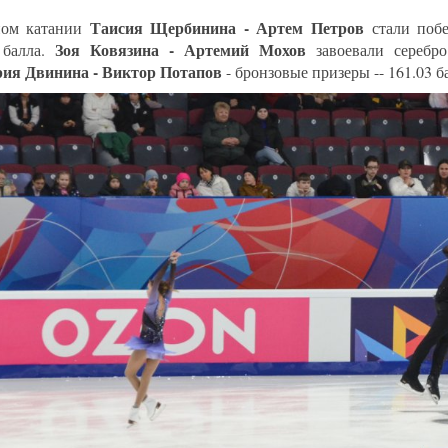
Таисия Щербинина - Артем Петров
ном катании
стали побе
Зоя Ковязина - Артемий Мохов
 балла.
завоевали серебро 
ия Двинина - Виктор Потапов
- бронзовые призеры -- 161.03 б