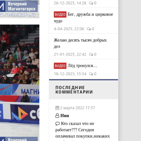
26-12-2025, 14:28
0
Бег, дружба и цирковое
ВИДЕО
чудо
4-04-2025, 22:06
0
Желаю десять тысяч добрых
дел
21-01-2025, 22:42
0
Лёд тронулся…
ВИДЕО
18-12-2023, 15:34
0
ПОСЛЕДНИЕ
КОММЕНТАРИИ
2 марта 2022 17:57
Ннн
Кто сказал что не
работает??? Сегодня
оплачивал покупки,никаких