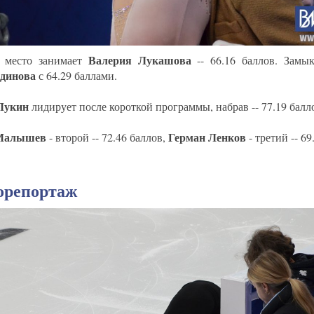
Валерия Лукашова
 место занимает
-- 66.16 баллов. Замы
динова
с 64.29 баллами.
Лукин
лидирует после короткой программы, набрав -- 77.19 балл
Малышев
Герман Ленков
- второй -- 72.46 баллов,
- третий -- 69
орепортаж