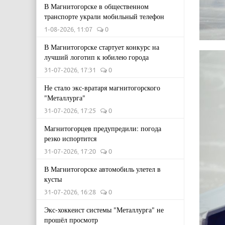
В Магнитогорске в общественном
транспорте украли мобильный телефон
1-08-2026, 11:07
0
В Магнитогорске стартует конкурс на
лучший логотип к юбилею города
31-07-2026, 17:31
0
Не стало экс-вратаря магнитогорского
"Металлурга"
31-07-2026, 17:25
0
Магнитогорцев предупредили: погода
резко испортится
31-07-2026, 17:20
0
В Магнитогорске автомобиль улетел в
кусты
31-07-2026, 16:28
0
Экс-хоккеист системы "Металлурга" не
прошёл просмотр