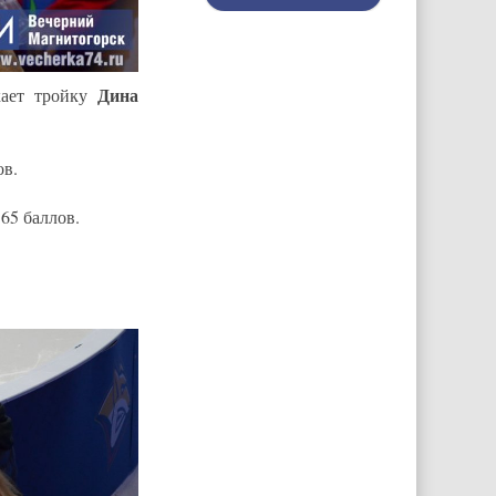
Дина
кает тройку
ов.
.65 баллов.