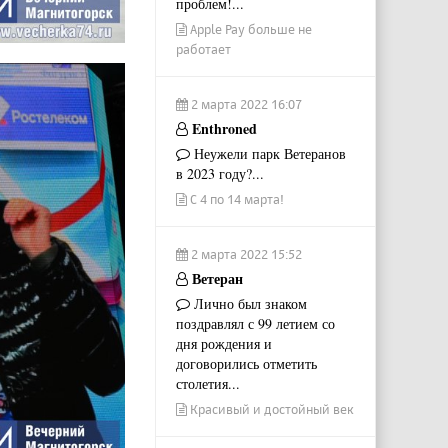
проблем!...
Apple Pay больше не
работает
2 марта 2022 16:07
Enthroned
Неужели парк Ветеранов
в 2023 году?...
С 4 по 14 марта!
2 марта 2022 15:52
Ветеран
Лично был знаком
поздравлял с 99 летием со
дня рождения и
договорились отметить
столетия...
Красивый и достойный век