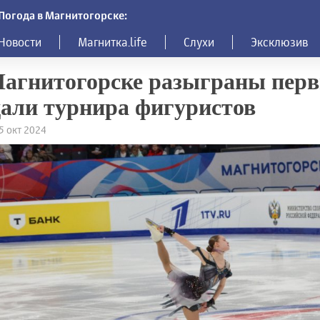
Погода в Магнитогорске:
Новости
Магнитка.life
Слухи
Эксклюзив
агнитогорске разыграны пер
али турнира фигуристов
25 окт 2024