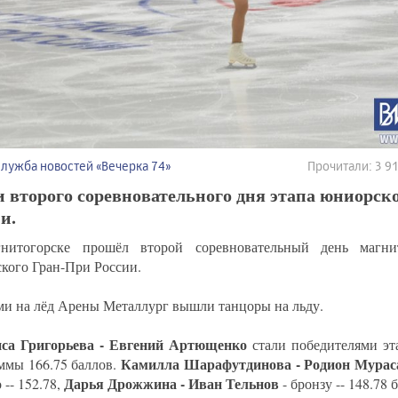
Служба новостей «Вечерка 74»
Прочитали: 3 
 второго соревновательного дня этапа юниорск
и.
нитогорске прошёл второй соревновательный день магнит
кого Гран-При России.
и на лёд Арены Металлург вышли танцоры на льду.
са Григорьева - Евгений Артющенко
стали победителями эта
Камилла Шарафутдинова - Родион Мура
ммы 166.75 баллов.
Дарья Дрожжина - Иван Тельнов
 -- 152.78,
- бронзу -- 148.78 