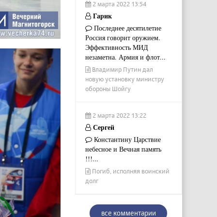
2 марта 2022 13:54
Гарик
Последнее десятилетие
Россия говорит оружием.
Эффективность МИД
незаметна. Армия и флот...
Владимир Путин дал
новую установку министру
обороны Шойгу
2 марта 2022 13:22
Сергей
Константину Царствие
небесное и Вечная память
!!!...
Погиб, исполняя воинский
долг
все комментарии