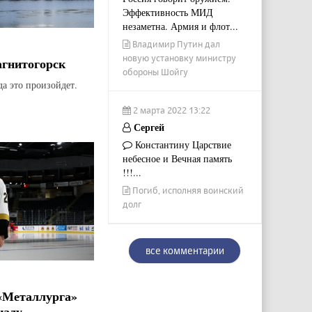
Эффективность МИД
незаметна. Армия и флот...
Владимир Путин дал
новую установку министру
агнитогорск
обороны Шойгу
да это произойдет.
2 марта 2022 13:22
Сергей
Константину Царствие
небесное и Вечная память
!!!...
Погиб, исполняя воинский
долг
все комментарии
«Металлурга»
наду