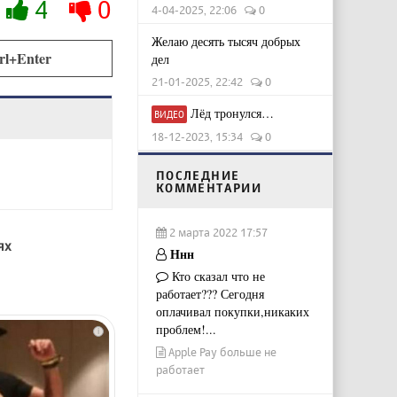
4
0
4-04-2025, 22:06
0
Желаю десять тысяч добрых
rl+Enter
дел
21-01-2025, 22:42
0
Лёд тронулся…
ВИДЕО
18-12-2023, 15:34
0
ПОСЛЕДНИЕ
КОММЕНТАРИИ
2 марта 2022 17:57
ях
Ннн
Кто сказал что не
работает??? Сегодня
оплачивал покупки,никаких
проблем!...
i
Apple Pay больше не
работает