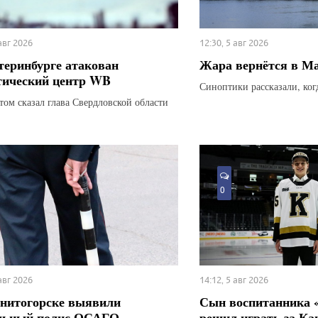
 авг 2026
12:30, 5 авг 2026
теринбурге атакован
Жара вернётся в М
тический центр WB
Синоптики рассказали, ког
этом сказал глава Свердловской области
0
 авг 2026
14:12, 5 авг 2026
нитогорске выявили
Сын воспитанника 
льный полис ОСАГО
решил играть за Ка