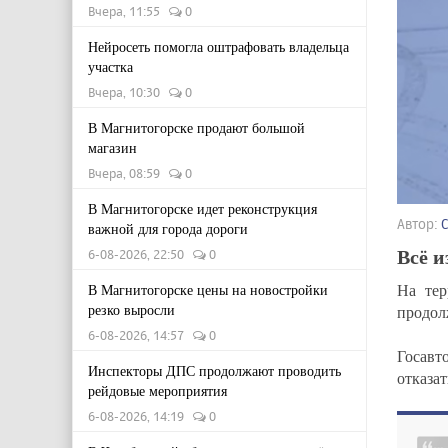
Вчера, 11:55
0
Нейросеть помогла оштрафовать владельца
участка
Вчера, 10:30
0
В Магнитогорске продают большой
магазин
Вчера, 08:59
0
В Магнитогорске идет реконструкция
Автор:
важной для города дороги
Всё и
6-08-2026, 22:50
0
На тер
В Магнитогорске цены на новостройки
резко выросли
продол
6-08-2026, 14:57
0
Госав
Инспекторы ДПС продолжают проводить
отказат
рейдовые мероприятия
6-08-2026, 14:19
0