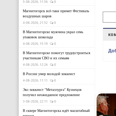
5-08-2026, 11:56
0
Магнитогорск всё-таки примет Фестиваль
воздушных шаров
4-08-2026, 21:52
0
В Магнитогорске мужчина украл семь
КО
упаковок шоколада
4-08-2026, 15:19
0
До
В Магнитогорске помогут трудоустроиться
участникам СВО и их семьям
4-08-2026, 12:26
0
В России умер молодой хоккеист
4-08-2026, 11:11
0
Экс-хоккеист "Металлурга" Кузнецов
получил неожиданное предложение
3-08-2026, 22:11
0
В сквере Магнитогорска идёт масштабный
ремонт