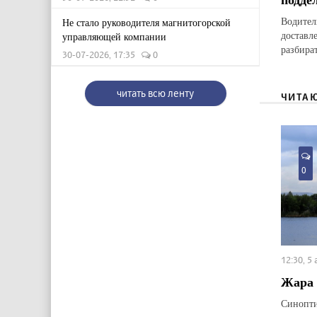
Водител
Не стало руководителя магнитогорской
доставл
управляющей компании
разбират
30-07-2026, 17:35
0
читать всю ленту
ЧИТА
0
12:30, 5
Жара 
Синопти