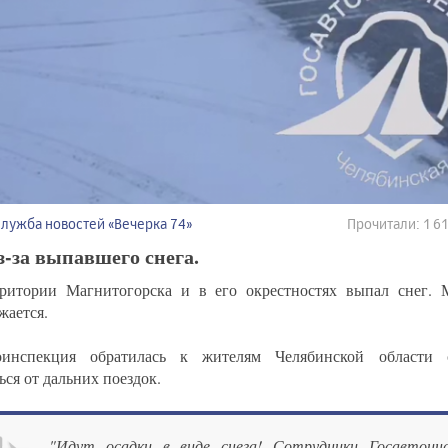
Служба новостей «Вечерка 74»
Прочитали: 1 
з-за выпавшего снега.
ритории Магнитогорска и в его окрестностях выпал снег. 
жается.
тоинспекция обратилась к жителям Челябинской области 
ься от дальних поездок.
"Идут осадки в виде снега! Сотрудники Госавтоинс