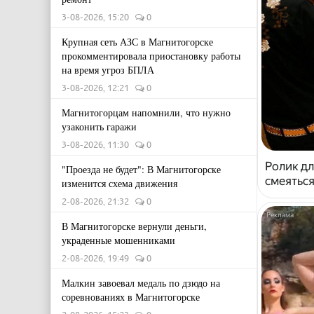
3-08-2026, 15:20
0
Крупная сеть АЗС в Магнитогорске
прокомментировала приостановку работы
на время угроз БПЛА
3-08-2026, 12:21
0
Магнитогорцам напомнили, что нужно
узаконить гаражи
3-08-2026, 11:30
0
Ролик дл
"Проезда не будет": В Магнитогорске
смеяться
изменится схема движения
2-08-2026, 21:32
0
В Магнитогорске вернули деньги,
украденные мошенниками
2-08-2026, 19:49
0
Малкин завоевал медаль по дзюдо на
соревнованиях в Магнитогорске