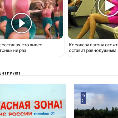
ереставая, это видео
Королева вагона отожг
тришь не раз
оставит равнодушным
ЕНТИРУЮТ
0