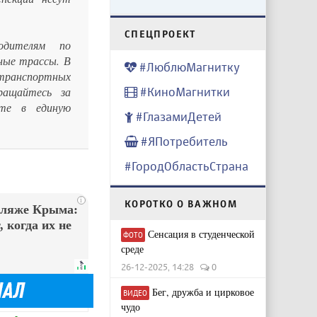
CПЕЦПРОЕКТ
одителям по
ные трассы. В
#ЛюблюМагнитку
 транспортных
ращайтесь за
#КиноМагнитки
те в единую
#ГлазамиДетей
#ЯПотребитель
#ГородОбластьСтрана
i
КОРОТКО О ВАЖНОМ
пляже Крыма:
 когда их не
Сенсация в студенческой
ФОТО
среде
26-12-2025, 14:28
0
Бег, дружба и цирковое
ВИДЕО
чудо