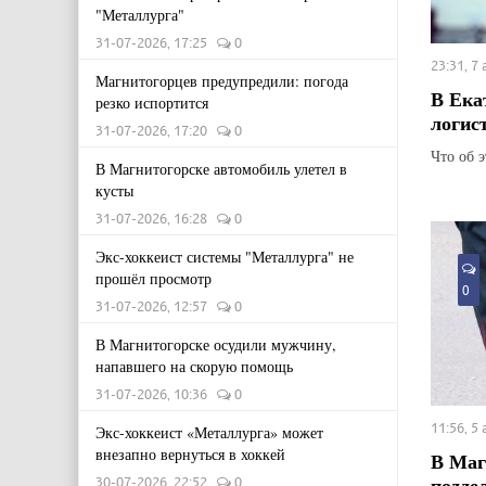
"Металлурга"
31-07-2026, 17:25
0
23:31, 7
Магнитогорцев предупредили: погода
В Ека
резко испортится
логис
31-07-2026, 17:20
0
Что об 
В Магнитогорске автомобиль улетел в
кусты
31-07-2026, 16:28
0
Экс-хоккеист системы "Металлурга" не
прошёл просмотр
0
31-07-2026, 12:57
0
В Магнитогорске осудили мужчину,
напавшего на скорую помощь
31-07-2026, 10:36
0
11:56, 5
Экс-хоккеист «Металлурга» может
внезапно вернуться в хоккей
В Маг
подде
30-07-2026, 22:52
0