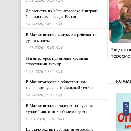
2-08-2026, 15:23
0
Дзюдоистка из Магнитогорска выиграла
Спартакиаду народов России
1-08-2026, 19:57
0
В Магнитогорске задержали ребенка за
рулем мопеда
1-08-2026, 15:45
0
Ржу не п
пересмо
Магнитогорск принимает крупный
спортивный турнир
1-08-2026, 13:41
0
КОММ
В Магнитогорске в общественном
транспорте украли мобильный телефон
1-08-2026, 11:07
0
В Магнитогорске стартует конкурс на
лучший логотип к юбилею города
0
31-07-2026, 17:31
0
Не стало экс-вратаря магнитогорского