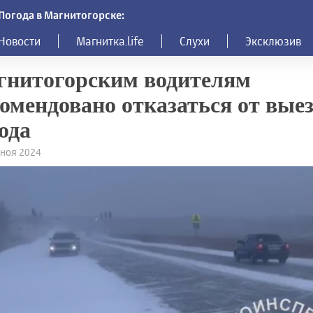
Погода в Магнитогорске:
Новости
Магнитка.life
Слухи
Эксклюзив
гнитогорским водителям
омендовано отказаться от выез
ода
5 ноя 2024