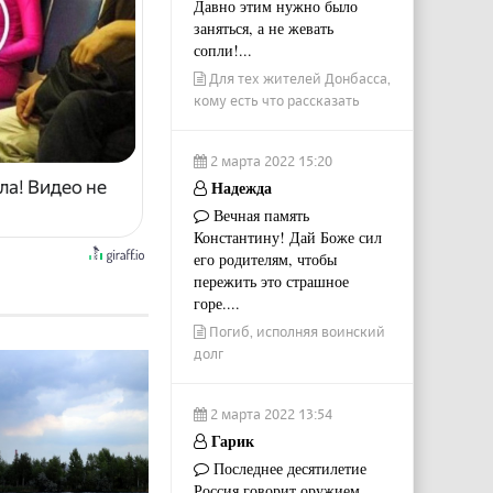
Давно этим нужно было
заняться, а не жевать
сопли!...
Для тех жителей Донбасса,
кому есть что рассказать
2 марта 2022 15:20
Надежда
ла! Видео не
Вечная память
Константину! Дай Боже сил
его родителям, чтобы
пережить это страшное
горе....
Погиб, исполняя воинский
долг
2 марта 2022 13:54
Гарик
Последнее десятилетие
Россия говорит оружием.