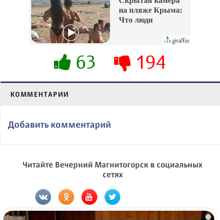
Скрытая камера
на пляже Крыма:
Что люди
вытворяют, когда
их не видят...
63
194
КОММЕНТАРИИ
Добавить комментарий
Читайте Вечерний Магнитогорск в социальных
сетях
i