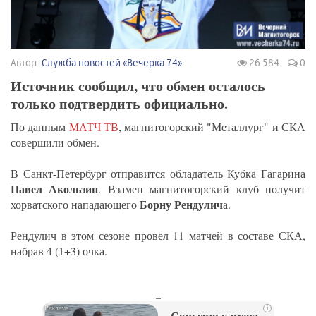
Автор:
Служба новостей «Вечерка 74»
26 584
0
Источник сообщил, что обмен осталось
только подтвердить официально.
По данным
МАТЧ ТВ
, магнитогорский "Металлург" и СКА
совершили обмен.
В Санкт-Петербург отправится обладатель Кубка Гагарина
Павел Акользин
. Взамен магнитогорский клуб получит
Борну Рендулич
хорватского нападающего
а.
Рендулич в этом сезоне провел 11 матчей в составе СКА,
набрав 4 (1+3) очка.
_
i