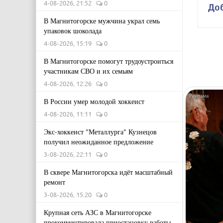
4-08-2026, 21:52
0
До
В Магнитогорске мужчина украл семь
упаковок шоколада
4-08-2026, 15:19
0
В Магнитогорске помогут трудоустроиться
участникам СВО и их семьям
4-08-2026, 12:26
0
В России умер молодой хоккеист
4-08-2026, 11:11
0
Экс-хоккеист "Металлурга" Кузнецов
получил неожиданное предложение
3-08-2026, 22:11
0
В сквере Магнитогорска идёт масштабный
ремонт
3-08-2026, 15:20
0
Крупная сеть АЗС в Магнитогорске
прокомментировала приостановку работы