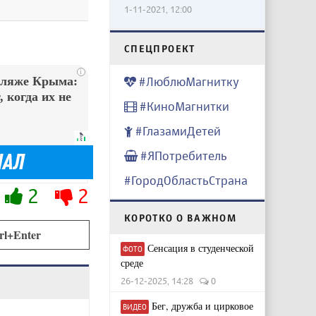
1-11-2021, 12:00
CПЕЦПРОЕКТ
i
#ЛюблюМагнитку
пляже Крыма:
 когда их не
#КиноМагнитки
#ГлазамиДетей
#ЯПотребитель
#ГородОбластьСтрана
2
2
КОРОТКО О ВАЖНОМ
rl+Enter
Сенсация в студенческой
ФОТО
среде
26-12-2025, 14:28
0
Бег, дружба и цирковое
ВИДЕО