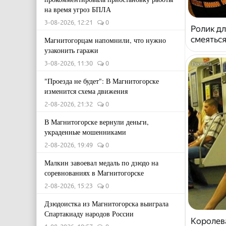
на время угроз БПЛА
3-08-2026, 12:21
0
Ролик дл
смеяться
Магнитогорцам напомнили, что нужно
узаконить гаражи
3-08-2026, 11:30
0
"Проезда не будет": В Магнитогорске
изменится схема движения
2-08-2026, 21:32
0
В Магнитогорске вернули деньги,
украденные мошенниками
2-08-2026, 19:49
0
Малкин завоевал медаль по дзюдо на
соревнованиях в Магнитогорске
2-08-2026, 15:23
0
Дзюдоистка из Магнитогорска выиграла
Спартакиаду народов России
Королева