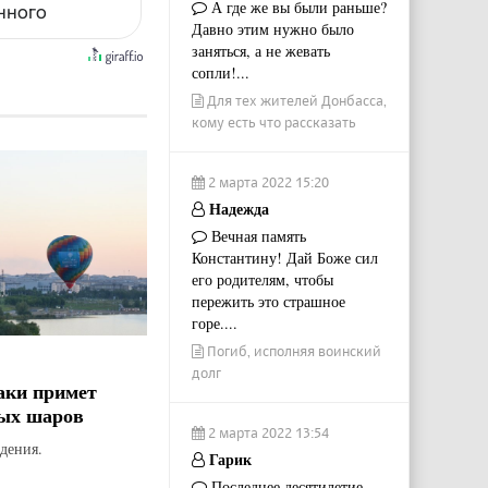
А где же вы были раньше?
енного
Давно этим нужно было
заняться, а не жевать
сопли!...
Для тех жителей Донбасса,
кому есть что рассказать
2 марта 2022 15:20
Надежда
Вечная память
Константину! Дай Боже сил
его родителям, чтобы
пережить это страшное
горе....
Погиб, исполняя воинский
долг
аки примет
ых шаров
2 марта 2022 13:54
дения.
Гарик
Последнее десятилетие