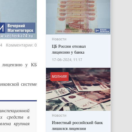
Новости
984 Комментарии: 0
ЦБ России отозвал
лицензию у банка
17-06-2024, 11:17
л лицензию у КБ
МОЛНИЯ!
анковской системе
инспекционной
Новости
ых средств в
Известный российский банк
лена крупная
лишился лицензии