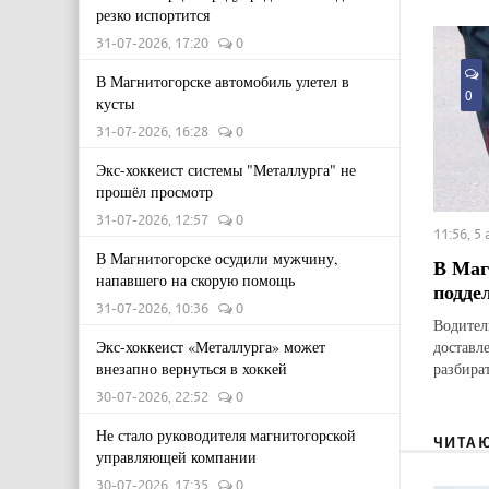
резко испортится
31-07-2026, 17:20
0
В Магнитогорске автомобиль улетел в
0
кусты
31-07-2026, 16:28
0
Экс-хоккеист системы "Металлурга" не
прошёл просмотр
31-07-2026, 12:57
0
11:56, 5
В Магнитогорске осудили мужчину,
В Маг
напавшего на скорую помощь
подде
31-07-2026, 10:36
0
Водител
доставл
Экс-хоккеист «Металлурга» может
разбират
внезапно вернуться в хоккей
30-07-2026, 22:52
0
Не стало руководителя магнитогорской
ЧИТА
управляющей компании
30-07-2026, 17:35
0