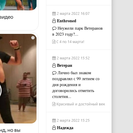
2 марта 2022 16:07
 видео
Enthroned
Неужели парк Ветеранов
в 2023 году?...
i
С 4 по 14 марта!
2 марта 2022 15:52
Ветеран
Лично был знаком
поздравлял с 99 летием со
дня рождения и
договорились отметить
столетия...
Красивый и достойный век
2 марта 2022 15:25
Надежда
нд, но вы