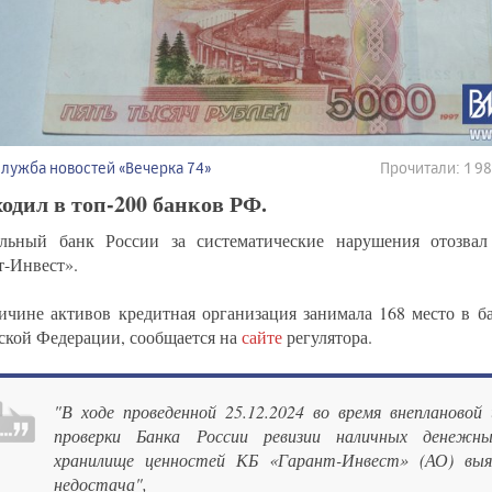
Служба новостей «Вечерка 74»
Прочитали: 1 
одил в топ-200 банков РФ.
льный банк России за систематические нарушения отозва
т-Инвест».
ичине активов кредитная организация занимала 168 место в б
ской Федерации, сообщается на
сайте
регулятора.
"В ходе проведенной 25.12.2024 во время внеплановой 
проверки Банка России ревизии наличных денежн
хранилище ценностей КБ «Гарант-Инвест» (АО) выяв
недостача",