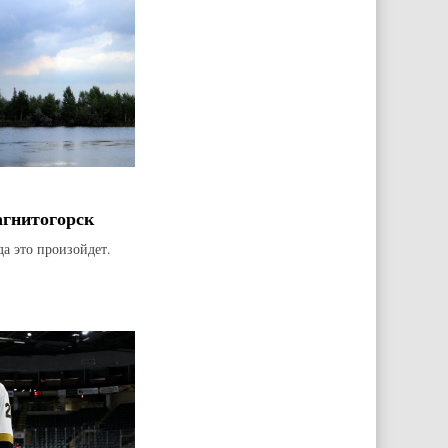
агнитогорск
да это произойдет.