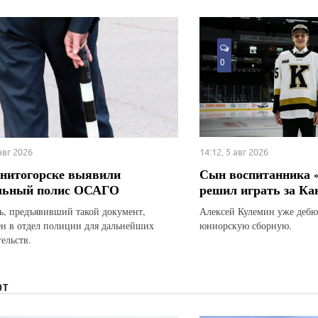
0
 авг 2026
14:12, 5 авг 2026
нитогорске выявили
Сын воспитанника 
льный полис ОСАГО
решил играть за Ка
ь, предъявивший такой документ,
Алексей Кулемин уже дебю
ен в отдел полиции для дальнейших
юниорскую сборную.
ельств.
ЮТ