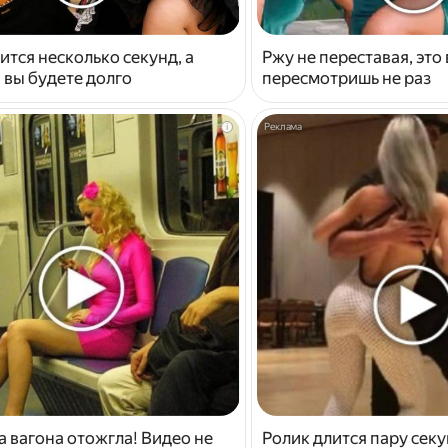
ится несколько секунд, а
Ржу не переставая, это
 вы будете долго
пересмотришь не раз
i
 вагона отожгла! Видео не
Ролик длится пару секу