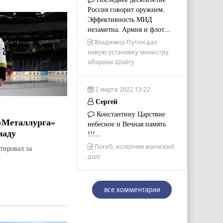
Россия говорит оружием.
Эффективность МИД
незаметна. Армия и флот...
Владимир Путин дал
новую установку министру
обороны Шойгу
2 марта 2022 13:22
Сергей
Константину Царствие
«Металлурга»
небесное и Вечная память
наду
!!!...
Погиб, исполняя воинский
тировал за
долг
все комментарии