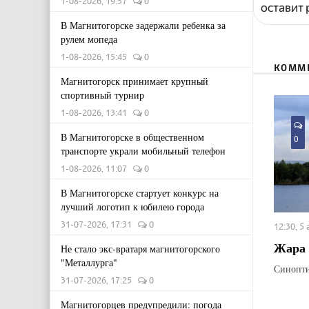
1-08-2026, 19:57
0
оставит
В Магнитогорске задержали ребенка за
рулем мопеда
1-08-2026, 15:45
0
КОММ
Магнитогорск принимает крупный
спортивный турнир
1-08-2026, 13:41
0
В Магнитогорске в общественном
0
транспорте украли мобильный телефон
1-08-2026, 11:07
0
В Магнитогорске стартует конкурс на
лучший логотип к юбилею города
31-07-2026, 17:31
0
12:30, 5
Жара 
Не стало экс-вратаря магнитогорского
"Металлурга"
Синопти
31-07-2026, 17:25
0
Магнитогорцев предупредили: погода