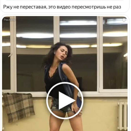
Ржу не переставая, это видео пересмотришь не раз
i