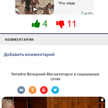
Что люди
вытворяют, когда
их не видят...
4
11
КОММЕНТАРИИ
Добавить комментарий
Читайте Вечерний Магнитогорск в социальных
сетях
i