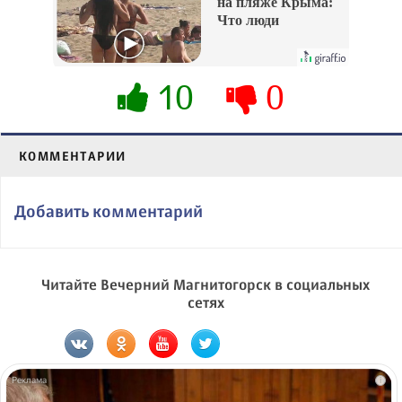
на пляже Крыма:
Что люди
вытворяют, когда
их не видят...
10
0
КОММЕНТАРИИ
Добавить комментарий
Читайте Вечерний Магнитогорск в социальных
сетях
i