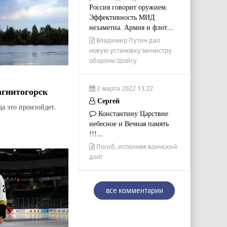
Россия говорит оружием.
Эффективность МИД
незаметна. Армия и флот...
Владимир Путин дал
новую установку министру
обороны Шойгу
2 марта 2022 13:22
агнитогорск
Сергей
да это произойдет.
Константину Царствие
небесное и Вечная память
!!!...
Погиб, исполняя воинский
долг
все комментарии