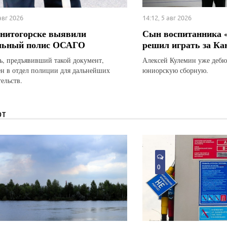
 авг 2026
14:12, 5 авг 2026
нитогорске выявили
Сын воспитанника 
льный полис ОСАГО
решил играть за Ка
ь, предъявивший такой документ,
Алексей Кулемин уже дебю
ен в отдел полиции для дальнейших
юниорскую сборную.
ельств.
ЮТ
0