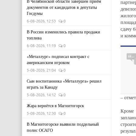
В Челябинской области завершен приём
партне
документов от кандидатов в депутаты
девело
Госдумы
жилого
6-08-2026, 12:53
0
площад
сдачу 
В России изменились правила продажи
и комм
топлива
6-08-2026, 11:19
0
«Металлург» подписал контракт с
американским игроком
5-08-2026, 21:04
0
Сын воспитанника «Металлурга» решил
играть за Канаду
5-08-2026, 14:12
0
– отме
Жара вернётся в Магнитогорск
Кроме
5-08-2026, 12:30
0
заплан
строит
В Магнитогорске выявили поддельный
полис ОСАГО
резуль