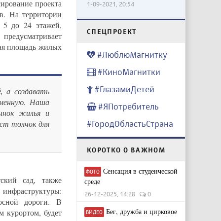
ирование проекта
1-09-2021, 20:54
тв. На территории
 5 до 24 этажей,
CПЕЦПРОЕКТ
а предусматривает
щая площадь жилых
#ЛюблюМагнитку
#КиноМагнитки
#ГлазамиДетей
, а создавать
еменную. Наша
#ЯПотребитель
ынок жилья и
ст толчок для
#ГородОбластьСтрана
КОРОТКО О ВАЖНОМ
Сенсация в студенческой
ФОТО
ский сад, также
среде
 инфраструктуры:
26-12-2025, 14:28
0
осной дороги. В
Бег, дружба и цирковое
м курортом, будет
ВИДЕО