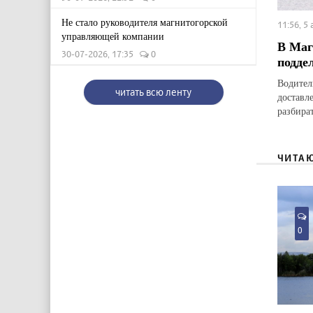
Не стало руководителя магнитогорской
11:56, 5
управляющей компании
В Маг
30-07-2026, 17:35
0
подде
Водител
читать всю ленту
доставл
разбират
ЧИТА
0