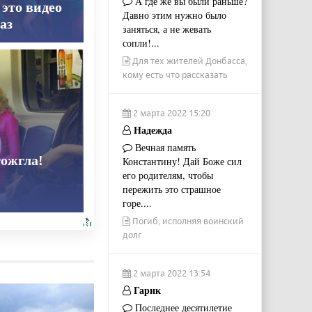
А где же вы были раньше?
 это видео
Давно этим нужно было
аз
заняться, а не жевать
сопли!...
Для тех жителей Донбасса,
кому есть что рассказать
2 марта 2022 15:20
Надежда
Вечная память
тожгла!
Константину! Дай Боже сил
его родителям, чтобы
пережить это страшное
горе....
Погиб, исполняя воинский
долг
2 марта 2022 13:54
Гарик
Последнее десятилетие