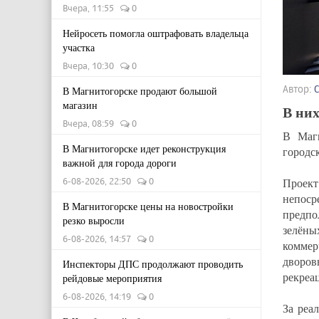
Вчера, 11:55
0
Нейросеть помогла оштрафовать владельца
участка
Вчера, 10:30
0
Автор:
В Магнитогорске продают большой
магазин
В них
Вчера, 08:59
0
В Магн
В Магнитогорске идет реконструкция
городс
важной для города дороги
Проек
6-08-2026, 22:50
0
непоср
В Магнитогорске цены на новостройки
предпо
резко выросли
зелёны
6-08-2026, 14:57
0
коммер
дворо
Инспекторы ДПС продолжают проводить
рекреа
рейдовые мероприятия
6-08-2026, 14:19
0
За реа