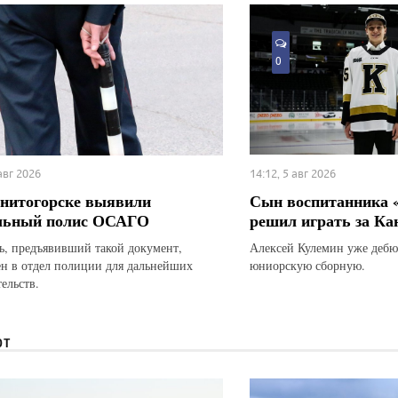
0
 авг 2026
14:12, 5 авг 2026
нитогорске выявили
Сын воспитанника 
льный полис ОСАГО
решил играть за Ка
ь, предъявивший такой документ,
Алексей Кулемин уже дебю
ен в отдел полиции для дальнейших
юниорскую сборную.
ельств.
ЮТ