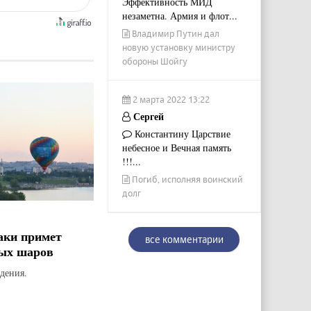
Эффективность МИД
незаметна. Армия и флот...
Владимир Путин дал
новую установку министру
обороны Шойгу
2 марта 2022 13:22
Сергей
Константину Царствие
небесное и Вечная память
!!!...
Погиб, исполняя воинский
долг
аки примет
все комментарии
ых шаров
дения.