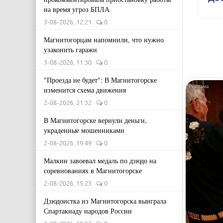
на время угроз БПЛА
3-08-2026, 12:21
0
Магнитогорцам напомнили, что нужно
узаконить гаражи
3-08-2026, 11:30
0
"Проезда не будет": В Магнитогорске
изменится схема движения
2-08-2026, 21:32
0
В Магнитогорске вернули деньги,
украденные мошенниками
2-08-2026, 19:49
0
Малкин завоевал медаль по дзюдо на
соревнованиях в Магнитогорске
2-08-2026, 15:23
0
Дзюдоистка из Магнитогорска выиграла
Спартакиаду народов России