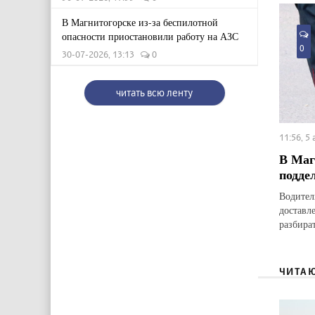
В Магнитогорске из-за беспилотной
опасности приостановили работу на АЗС
0
30-07-2026, 13:13
0
читать всю ленту
11:56, 5
В Маг
подде
Водител
доставл
разбират
ЧИТА