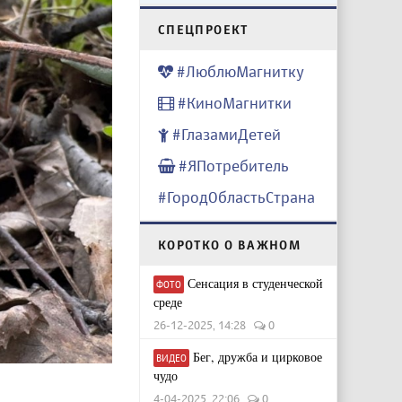
CПЕЦПРОЕКТ
#ЛюблюМагнитку
#КиноМагнитки
#ГлазамиДетей
#ЯПотребитель
#ГородОбластьСтрана
КОРОТКО О ВАЖНОМ
Сенсация в студенческой
ФОТО
среде
26-12-2025, 14:28
0
Бег, дружба и цирковое
ВИДЕО
чудо
4-04-2025, 22:06
0