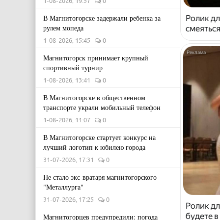
1-08-2026, 19:57
0
В Магнитогорске задержали ребенка за
Ролик дл
рулем мопеда
смеяться
1-08-2026, 15:45
0
Магнитогорск принимает крупный
спортивный турнир
1-08-2026, 13:41
0
В Магнитогорске в общественном
транспорте украли мобильный телефон
1-08-2026, 11:07
0
В Магнитогорске стартует конкурс на
лучший логотип к юбилею города
31-07-2026, 17:31
0
Не стало экс-вратаря магнитогорского
"Металлурга"
31-07-2026, 17:25
0
Ролик дл
будете в
Магнитогорцев предупредили: погода