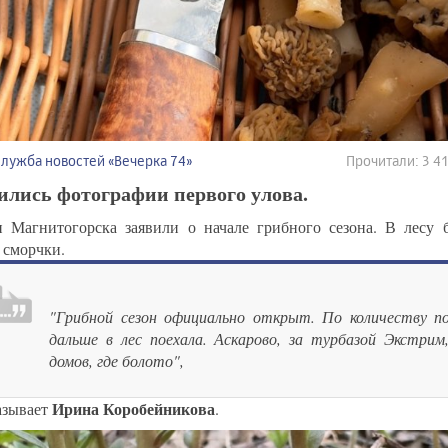
Служба новостей «Вечерка 74»
Прочитали: 3 
ились фотографии первого улова.
 Магнитогорска заявили о начале грибного сезона. В лесу
 сморчки.
"Грибной сезон официально открыт. По количеству по
дальше в лес поехала. Аскарово, за турбазой Экстрим
домов, где болото",
Ирина Коробейникова
казывает
.