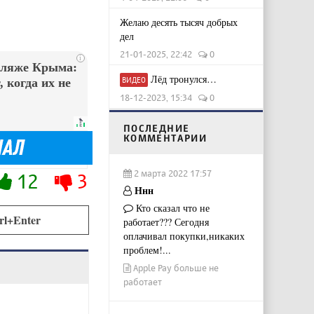
Желаю десять тысяч добрых
дел
21-01-2025, 22:42
0
i
пляже Крыма:
Лёд тронулся…
ВИДЕО
 когда их не
18-12-2023, 15:34
0
ПОСЛЕДНИЕ
КОММЕНТАРИИ
2 марта 2022 17:57
12
3
Ннн
Кто сказал что не
rl+Enter
работает??? Сегодня
оплачивал покупки,никаких
проблем!...
Apple Pay больше не
работает