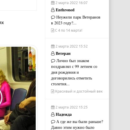
2 марта 2022 16:07
Enthroned
Неужели парк Ветеранов
ях
в 2023 году?...
С 4 по 14 марта!
2 марта 2022 15:52
i
Ветеран
Лично был знаком
поздравлял с 99 летием со
дня рождения и
договорились отметить
столетия...
Красивый и достойный век
2 марта 2022 15:25
Надежда
А где же вы были раньше?
Давно этим нужно было