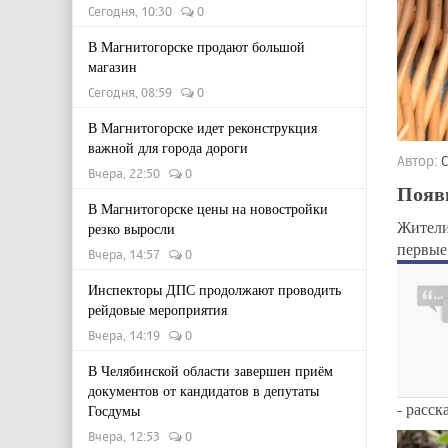
Сегодня, 10:30
0
В Магнитогорске продают большой
магазин
Сегодня, 08:59
0
В Магнитогорске идет реконструкция
важной для города дороги
Автор:
Вчера, 22:50
0
Появ
В Магнитогорске цены на новостройки
Жители
резко выросли
первые
Вчера, 14:57
0
Инспекторы ДПС продолжают проводить
рейдовые мероприятия
Вчера, 14:19
0
В Челябинской области завершен приём
документов от кандидатов в депутаты
- расс
Госдумы
Вчера, 12:53
0