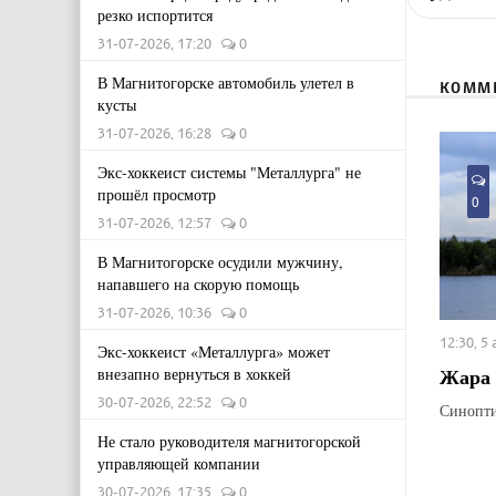
резко испортится
31-07-2026, 17:20
0
В Магнитогорске автомобиль улетел в
КОММ
кусты
31-07-2026, 16:28
0
Экс-хоккеист системы "Металлурга" не
прошёл просмотр
0
31-07-2026, 12:57
0
В Магнитогорске осудили мужчину,
напавшего на скорую помощь
31-07-2026, 10:36
0
12:30, 5
Экс-хоккеист «Металлурга» может
Жара 
внезапно вернуться в хоккей
30-07-2026, 22:52
0
Синопти
Не стало руководителя магнитогорской
управляющей компании
30-07-2026, 17:35
0