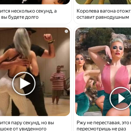
ится несколько секунд, а
Королева вагона отожг
 вы будете долго
оставит равнодушным
i
ится пару секунд, но вы
Ржу не переставая, это
 шоке от увиденного
пересмотришь не раз