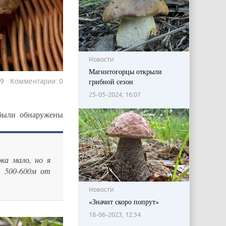
Новости
Магнитогорцы открыли
419 Комментарии: 0
грибной сезон
25-05-2024, 16:07
 были обнаружены
ка мало, но я
, 500-600м от
Новости
«Значит скоро попрут»
18-06-2023, 12:34