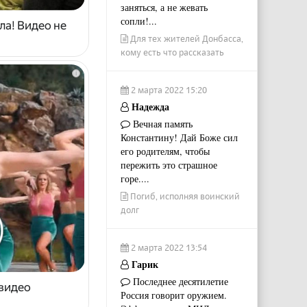
заняться, а не жевать
сопли!...
ла! Видео не
Для тех жителей Донбасса,
кому есть что рассказать
i
2 марта 2022 15:20
Надежда
Вечная память
Константину! Дай Боже сил
его родителям, чтобы
пережить это страшное
горе....
Погиб, исполняя воинский
долг
2 марта 2022 13:54
Гарик
Последнее десятилетие
 видео
Россия говорит оружием.