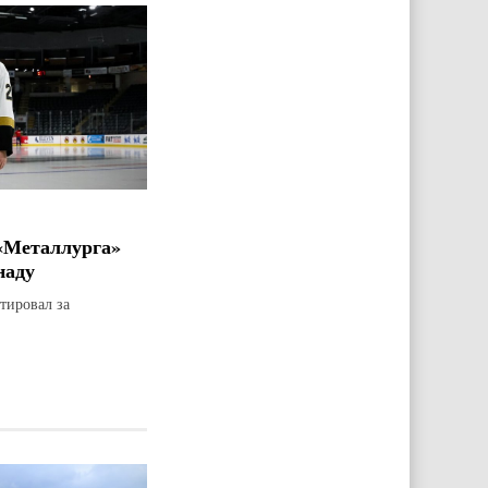
«Металлурга»
наду
тировал за