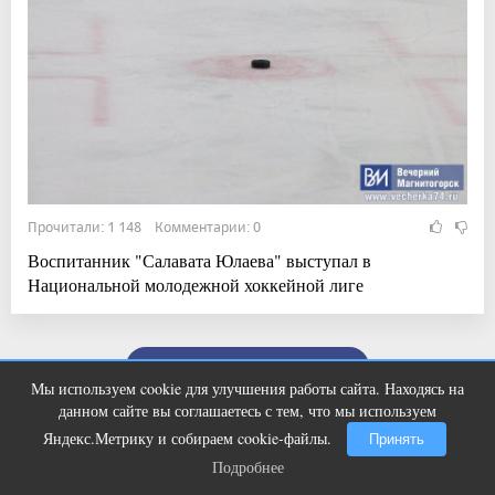
Прочитали: 1 148 Комментарии: 0
Воспитанник "Салавата Юлаева" выступал в
Национальной молодежной хоккейной лиге
Показать ещё
Мы используем cookie для улучшения работы сайта. Находясь на
Скрытые признаки рака: на такое
i
данном сайте вы соглашаетесь с тем, что мы используем
никто не обращает внимание, а зря!
Яндекс.Метрику и собираем cookie-файлы.
Принять
Подробнее
Подробнее