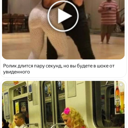
Ролик длится пару секунд, но вы будете в шоке от
увиденного
i