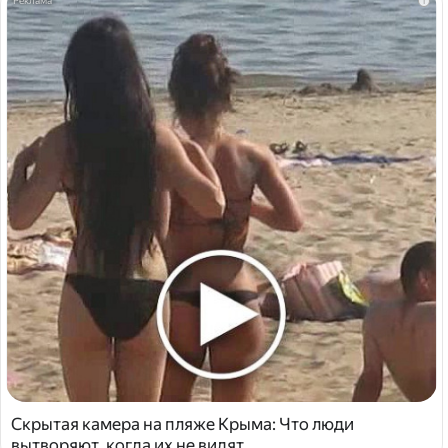
i
Скрытая камера на пляже Крыма: Что люди
вытворяют, когда их не видят...