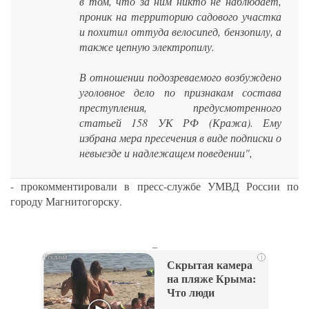
в том, что за ним никто не наблюдает,
проник на территорию садового участка
и похитил оттуда велосипед, бензопилу, а
также цепную электропилу.
В отношении подозреваемого возбуждено
уголовное дело по признакам состава
преступления, предусмотренного
статьей 158 УК РФ (Кража). Ему
избрана мера пресечения в виде подписки о
невыезде и надлежащем поведении",
- прокомментировали в пресс-службе УМВД России по
городу Магнитогорску.
_
i
Скрытая камера
на пляже Крыма:
Что люди
вытворяют, когда