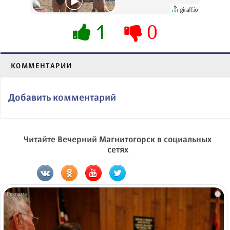
их не видят...
1
0
КОММЕНТАРИИ
Добавить комментарий
Читайте Вечерний Магнитогорск в социальных
сетях
i