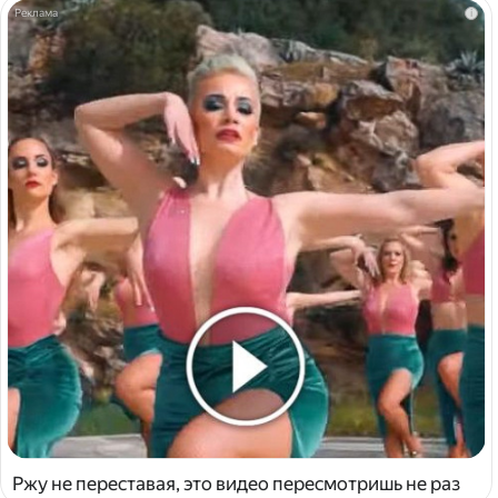
i
Ржу не переставая, это видео пересмотришь не раз